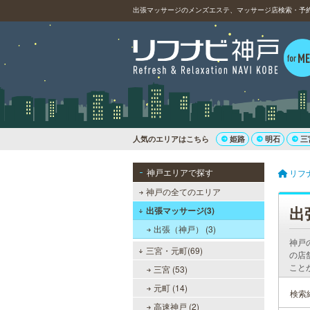
出張マッサージのメンズエステ、マッサージ店検索・予約（
人気のエリアはこちら
姫路
明石
三
神戸エリアで探す
リフ
神戸の全てのエリア
出
出張マッサージ(3)
出張（神戸） (3)
神戸
三宮・元町(69)
の店
こと
三宮 (53)
元町 (14)
検索
高速神戸 (2)