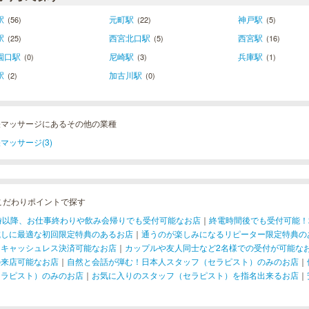
駅
元町駅
神戸駅
(56)
(22)
(5)
駅
西宮北口駅
西宮駅
(25)
(5)
(16)
園口駅
尼崎駅
兵庫駅
(0)
(3)
(1)
駅
加古川駅
(2)
(0)
張マッサージにあるその他の業種
マッサージ(3)
こだわりポイントで探す
1時以降、お仕事終わりや飲み会帰りでも受付可能なお店
｜
終電時間後でも受付可能！
試しに最適な初回限定特典のあるお店
｜
通うのが楽しみになるリピーター限定特典の
！キャッシュレス決済可能なお店
｜
カップルや友人同士など2名様での受付が可能な
の来店可能なお店
｜
自然と会話が弾む！日本人スタッフ（セラピスト）のみのお店
｜
セラピスト）のみのお店
｜
お気に入りのスタッフ（セラピスト）を指名出来るお店
｜