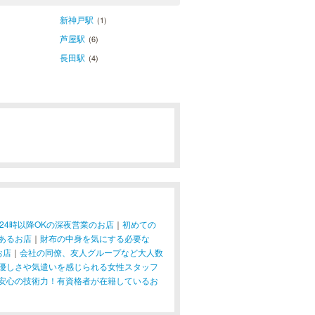
新神戸駅
(1)
芦屋駅
(6)
長田駅
(4)
24時以降OKの深夜営業のお店
｜
初めての
あるお店
｜
財布の中身を気にする必要な
お店
｜
会社の同僚、友人グループなど大人数
優しさや気遣いを感じられる女性スタッフ
安心の技術力！有資格者が在籍しているお