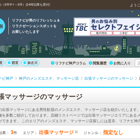
3件中1～3件）(24時以降も受付)
よう
リフナビが男のリフレッシュ＆
リラクゼーションスポットを
お探しいたします
宮
西宮
加古川
リフナビ神戸コラム
閲覧履歴
お気に入り
ナビ神戸
神戸のメンズエステ、マッサージ店
出張マッサージのマッサージ
張マッサージのマッサージ
の出張マッサージにある男性歓迎のメンズエステ、マッサージ店を紹介いたします
舗を多数ご紹介しております。店鋪リストページでは出張マッサージエリアにある
ができます。 このエリアのメンズエステ、マッサージ店探しには是非、リフナビ神
3
出張マッサージ
指定なし
結果：
件
エリア：
ジャンル：