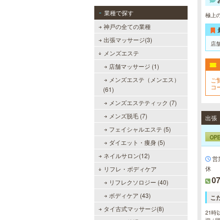
業種で探す
極上
神戸の全ての業種
出張マッサージ(3)
店
メンズエステ
店舗マッサージ (1)
メンズエステ（メンエス）
ご
コ
(61)
フ
メンズエステティック (7)
メンズ脱毛 (7)
フェイシャルエステ (5)
OP
ダイエット・痩身 (5)
ネイルサロン(12)
営
休
リフレ・ボディケア
07
リフレクソロジー (40)
ボディケア (43)
こ
タイ古式マッサージ(8)
21時