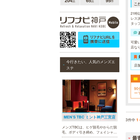
204
65
95
店
店
件
こ
21時
レス決
タッ
可愛
店な
今行きたい、人気のメンズエ
店
ステ
90
ー
お
MEN’S TBC ミント神戸三宮店
3件中
1
メンズTBCは、ヒゲ脱毛やからだ脱
毛、ボディ引き締め、フェイシャル
等、清潔感を保ちたい方や、お手入
最