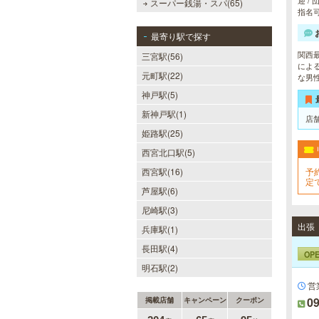
迎 /
スーパー銭湯・スパ(65)
指名
最寄り駅で探す
関西
三宮駅(56)
によ
元町駅(22)
な男
神戸駅(5)
新神戸駅(1)
店
姫路駅(25)
西宮北口駅(5)
西宮駅(16)
予
定
芦屋駅(6)
尼崎駅(3)
出張
兵庫駅(1)
長田駅(4)
OP
明石駅(2)
営
09
掲載店舗
キャンペーン
クーポン