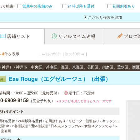
わり検索
営業中の店舗のみ
21時以降も受付
初回割引あり
こだわり検索を追加
店鋪リスト
リアルタイム速報
ブログ
～3
件を表示
｜
←前の50件
｜
次の50件→
｜
Exe Rouge（エグゼルージュ）（出張）
EN
業時間：10:00～翌5:00（最終受付）
定休日：不定休
0-6909-8159
（完全予約制）
※リフナビを見たと言うとスムーズです
だわりポイント
以降も受付 / 24時以降も受付 / 初回割引あり / リピーター割引あり / キャッシュ
済OK / 2名様歓迎 / 団体様歓迎 / 日本人スタッフのみ / 女性スタッフのみ / ス
フ指名可