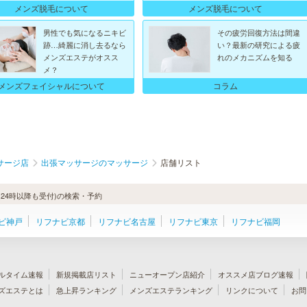
メンズ脱毛について
メンズ脱毛について
男性でも気になるニキビ
その疲労回復方法は間違
跡…綺麗に消し去るなら
い？最新の研究による疲
メンズエステがオスス
れのメカニズムを知る
メ？
メンズフェイシャルについて
コラム
サージ店
出張マッサージのマッサージ
店舗リスト
24時以降も受付)の検索・予約
ビ神戸
リフナビ京都
リフナビ名古屋
リフナビ東京
リフナビ福岡
ルタイム速報
新規掲載店リスト
ニューオープン店紹介
オススメ店ブログ速報
ズエステとは
急上昇ランキング
メンズエステランキング
リンクについて
お問