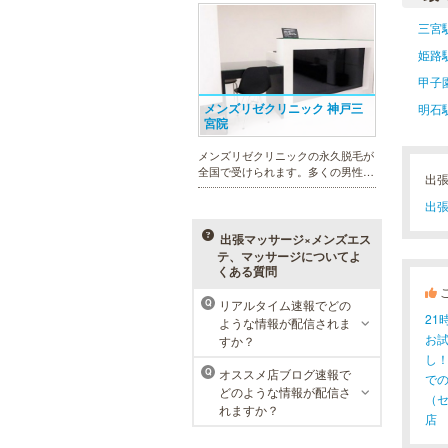
れを楽に済ませたい方を全力でサポ
ート致します。各種体験コースもご
三宮
用意し、お待ちしております。
姫路
甲子
メンズリゼクリニック 神戸三
明石
宮院
メンズリゼクリニックの永久脱毛が
全国で受けられます。多くの男性患
出
者様にご支持頂き、新宿1院から始
まったメンズリゼクリニックが、現
出張
在では提携院含め全国10院を展開す
るクリニックになりました。
出張マッサージ×メンズエス
テ、マッサージについてよ
くある質問
リアルタイム速報でどの
Q
2
ラ・パルレ 神戸本店
ような情報が配信されま
お
すか？
ラ・パルレでは、脱毛、フェイシャ
し
ルや引き締め、アロマトリートメン
オススメ店ブログ速報で
Q
で
ト、本格的なダイエットコース等、
どのような情報が配信さ
（
幅広いメニューでお客様の美を応
れますか？
援。初めてで不安という方には、初
店
回限定体験コースも多数取り揃えて
おります。