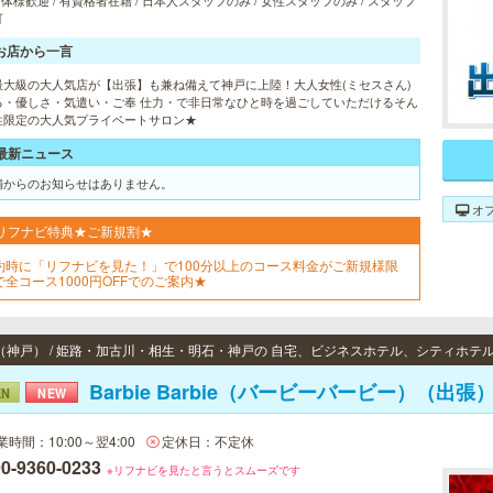
 団体様歓迎 / 有資格者在籍 / 日本人スタッフのみ / 女性スタッフのみ / スタッフ
可
お店から一言
最大級の大人気店が【出張】も兼ね備えて神戸に上陸！大人女性(ミセスさん)
る・優しさ・気遣い・ご奉 仕力・で非日常なひと時を過ごしていただけるそん
性限定の大人気プライベートサロン★
最新ニュース
舗からのお知らせはありません。
オ
リフナビ特典★ご新規割★
約時に「リフナビを見た！」で100分以上のコース料金がご新規様限
で全コース1000円OFFでのご案内★
（神戸） / 姫路・加古川・相生・明石・神戸の 自宅、ビジネスホテル、シティホテ
Barbie Barbie（バービーバービー）（出張
EN
NEW
業時間：10:00～翌4:00
定休日：不定休
0-9360-0233
※リフナビを見たと言うとスムーズです