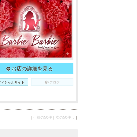
お店の詳細を見る
フィシャルサイト
ブログ
｜
←前の50件
｜
次の50件→
｜