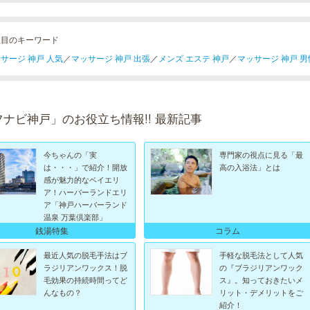
注目のキーワード
サージ 神戸 人気
／
マッサージ 神戸 出張
／
メンズ エステ 神戸
／
マッサージ 神戸 男
フナビ神戸」のお役立ち情報!! 最新記事
今ちゃんの「実
専門家の視点に見る「最
は・・・」で紹介！開放
高の入浴法」とは
感が魅力的なベイエリ
ア！ハーバーランドエリ
ア「神戸ハーバーランド
温泉 万葉倶楽部」
銭湯特集
コラム
最近人気の脱毛手法はブ
手軽な脱毛法として人気
ラジリアンワックス！脱
の『ブラジリアンワック
毛効果の持続時間ってど
ス』。知っておきたいメ
んなもの？
リット・デメリットをご
紹介！