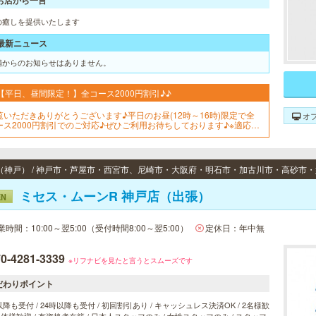
お店から一言
の癒しを提供いたします
最新ニュース
舗からのお知らせはありません。
【平日、昼間限定！】全コース2000円割引♪♪
覧いただきありがとうございます♪平日のお昼(12時～16時)限定で全
オ
ース2000円割引でのご対応♪ぜひご利用お待ちしております♪※適応は
リーでのご予約のみとなっております。
ミセス・ムーンR 神戸店（出張）
EN
業時間：10:00～翌5:00（受付時間8:00～翌5:00）
定休日：年中無
0-4281-3339
※リフナビを見たと言うとスムーズです
だわりポイント
以降も受付 / 24時以降も受付 / 初回割引あり / キャッシュレス決済OK / 2名様歓