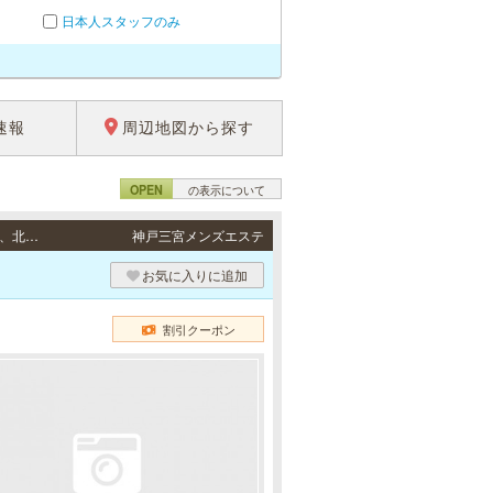
日本人スタッフのみ
速報
周辺地図から探す
OPEN
の表示について
出張（神戸） / 神戸市（中央区、兵庫区、灘区、東灘区、長田区、須磨区、垂水区、西区、北区）、芦屋市、西宮市、尼崎市、三田市、三木市の自宅、ビジネスホテル、シティホテルなど。 その他ご相談ください。
神戸三宮メンズエステ
お気に入りに追加
割引クーポン