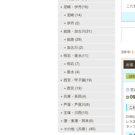
こだ
尼崎・伊丹(16)
尼崎 (14)
伊丹 (2)
姫路・加古川(31)
姫路 (29)
加古川 (2)
3件中
1
明石・垂水(11)
明石 (7)
垂水 (4)
OP
西宮・甲子園(19)
西宮 (19)
営
08
兵庫・長田(4)
芦屋・芦屋川(6)
こ
宝塚・川西(10)
21時
灘・東灘・岡本(6)
レス決
タッ
その他［兵庫］(45)