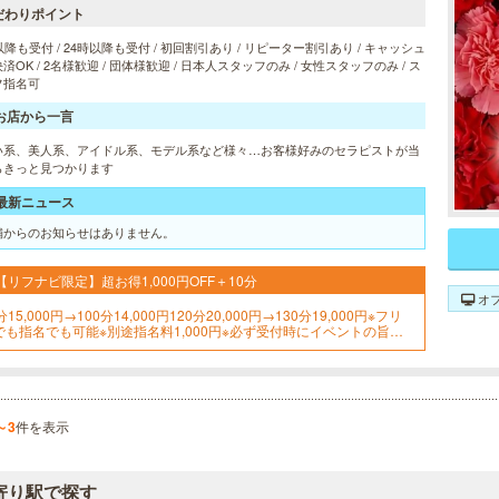
だわりポイント
以降も受付 / 24時以降も受付 / 初回割引あり / リピーター割引あり / キャッシュ
済OK / 2名様歓迎 / 団体様歓迎 / 日本人スタッフのみ / 女性スタッフのみ / ス
フ指名可
お店から一言
い系、美人系、アイドル系、モデル系など様々…お客様好みのセラピストが当
らきっと見つかります
最新ニュース
舗からのお知らせはありません。
【リフナビ限定】超お得1,000円OFF＋10分
オ
分15,000円→100分14,000円120分20,000円→130分19,000円※フリ
でも指名でも可能※別途指名料1,000円※必ず受付時にイベントの旨を
申し付けください
～3
件を表示
寄り駅で探す