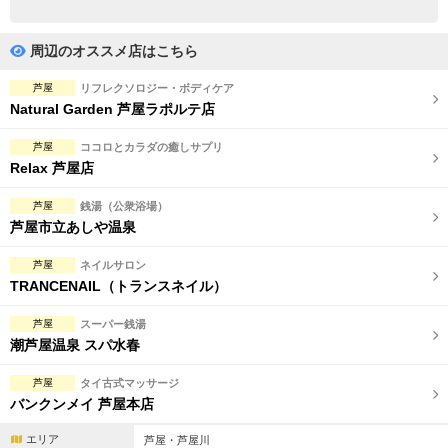
完全個室
半個室あり
ペアルームあり
シャワー室完備
周辺のオススメ店はこちら
フットバスあり
岩盤浴あり
芦屋
リフレクソロジー・ボディケア
Natural Garden 芦屋ラポルテ店
専用駐車場あり
有資格者在籍
芦屋
ココロとカラダの癒しサプリ
日本人スタッフのみ
女性スタッフのみ
Relax 芦屋店
スタッフ指名可
Ｗセラピスト
芦屋
銭湯（公衆浴場）
芦屋市立あしや温泉
駅から徒歩5分以内
芦屋
ネイルサロン
TRANCENAIL（トランスネイル）
こだわり条件を変更
芦屋
スーパー銭湯
閉じる
潮芦屋温泉 スパ水春
芦屋
タイ古式マッサージ
バンクンメイ 芦屋本店
エリア
芦屋・芦屋川