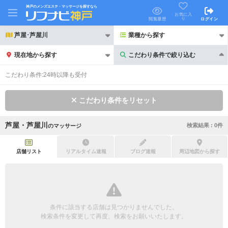
神戸のメンズエステ・マッサージを探すなら
お気に入
り
閲覧履歴
ログイン
芦屋･芦屋川
業種から探す
現在地から探す
こだわり条件で絞り込む
こだわり条件で絞り込む
こだわり条件:
24時以降も受付
こだわり条件をリセット
芦屋・芦屋川
検索結果 :
0
件
の
マッサージ
21時以降も受付
24時以降も受付
初回割引あり
リピーター割引あり
店舗リスト
リアルタイム速報
ブログ速報
周辺地図から探す
団体割引
ポイントカード有
キャッシュレス決済OK
領収証発行可
条件に該当する店舗は見つかりませんでした。
2名様歓迎
団体様歓迎
検索条件を変更して再度、検索をお願いいたします。