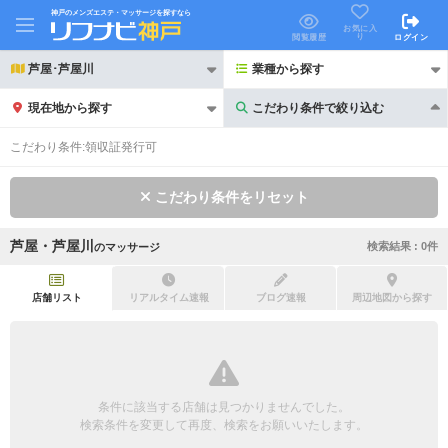
神戸のメンズエステ・マッサージを探すなら
お気に入
り
閲覧履歴
ログイン
芦屋･芦屋川
業種から探す
現在地から探す
こだわり条件で絞り込む
こだわり条件で絞り込む
こだわり条件:
領収証発行可
こだわり条件をリセット
芦屋・芦屋川
検索結果 :
0
件
の
マッサージ
21時以降も受付
24時以降も受付
初回割引あり
リピーター割引あり
店舗リスト
リアルタイム速報
ブログ速報
周辺地図から探す
団体割引
ポイントカード有
キャッシュレス決済OK
領収証発行可
条件に該当する店舗は見つかりませんでした。
2名様歓迎
団体様歓迎
検索条件を変更して再度、検索をお願いいたします。