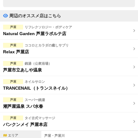
完全個室
半個室あり
ペアルームあり
シャワー室完備
周辺のオススメ店はこちら
フットバスあり
岩盤浴あり
芦屋
リフレクソロジー・ボディケア
Natural Garden 芦屋ラポルテ店
専用駐車場あり
有資格者在籍
芦屋
ココロとカラダの癒しサプリ
日本人スタッフのみ
女性スタッフのみ
Relax 芦屋店
スタッフ指名可
Ｗセラピスト
芦屋
銭湯（公衆浴場）
芦屋市立あしや温泉
駅から徒歩5分以内
芦屋
ネイルサロン
TRANCENAIL（トランスネイル）
こだわり条件を変更
芦屋
スーパー銭湯
閉じる
潮芦屋温泉 スパ水春
芦屋
タイ古式マッサージ
バンクンメイ 芦屋本店
エリア
芦屋・芦屋川