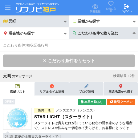
神戸のメンズエステ・マッサージを探すなら
お気に入
り
閲覧履歴
ログイン
元町
業種から探す
現在地から探す
こだわり条件で絞り込む
こだわり条件で絞り込む
こだわり条件:
領収証発行可
こだわり条件をリセット
元町
検索結果 :
2
件
の
マッサージ
21時以降も受付
24時以降も受付
初回割引あり
リピーター割引あり
店舗リスト
リアルタイム速報
ブログ速報
周辺地図から探す
OPEN
本日出勤あり
割引クーポン
団体割引
ポイントカード有
姫路・他
メンズエステ（メンエス）
キャッシュレス決済OK
領収証発行可
STAR LIGHT（スターライト）
スターライトは貴方だけが知っている秘密の隠れ家のような場所
2名様歓迎
団体様歓迎
で、ストレスや悩みを一切忘れて安らげる、お客様にとってその
ような存在でありたいと考えます。
07:15
真夏の土曜日スターライトで！