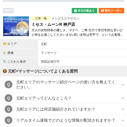
完全個室
半個室あり
OPEN
本日出勤あり
割引クーポン
ペアルームあり
シャワー室完備
三宮・他
メンズエステサロン
フットバスあり
岩盤浴あり
ミセス・ムーンR 神戸店
大人の女性特有の優しさ、マナー、ご奉 仕力で非日常的な甘いひ
専用駐車場あり
と時をお過ごしくださいませ♪若い女性は苦手で…というお客様に
有資格者在籍
はピッタリのコンセプトとなっております。
エリア
元町
日本人スタッフのみ
女性スタッフのみ
業種
マッサージ
スタッフ指名可
Ｗセラピスト
こだわり条件
領収証発行可
駅から徒歩5分以内
元町×マッサージについてよくある質問
元町エリアのマッサージ紹介ページの使い方を教えてく
こだわり条件を変更
Q
ださい。
閉じる
元町エリアってどんなところ？
Q
元町エリアには何店舗紹介されていますか？
Q
リアルタイム速報でどのような情報が配信されますか？
Q