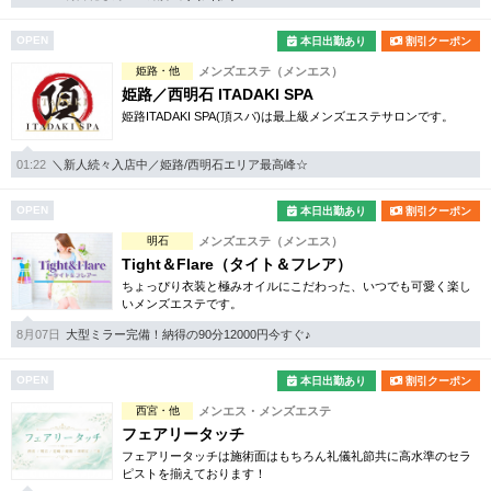
完全個室
半個室あり
OPEN
本日出勤あり
割引クーポン
ペアルームあり
シャワー室完備
姫路・他
メンズエステ（メンエス）
フットバスあり
岩盤浴あり
姫路／西明石 ITADAKI SPA
姫路ITADAKI SPA(頂スパ)は最上級メンズエステサロンです。
専用駐車場あり
有資格者在籍
01:22
＼新人続々入店中／姫路/西明石エリア最高峰☆
日本人スタッフのみ
女性スタッフのみ
OPEN
本日出勤あり
割引クーポン
スタッフ指名可
Ｗセラピスト
明石
メンズエステ（メンエス）
駅から徒歩5分以内
Tight＆Flare（タイト＆フレア）
ちょっぴり衣装と極みオイルにこだわった、いつでも可愛く楽し
いメンズエステです。
こだわり条件を変更
8月07日
大型ミラー完備！納得の90分12000円今すぐ♪
閉じる
OPEN
本日出勤あり
割引クーポン
西宮・他
メンエス・メンズエステ
フェアリータッチ
フェアリータッチは施術面はもちろん礼儀礼節共に高水準のセラ
ピストを揃えております！