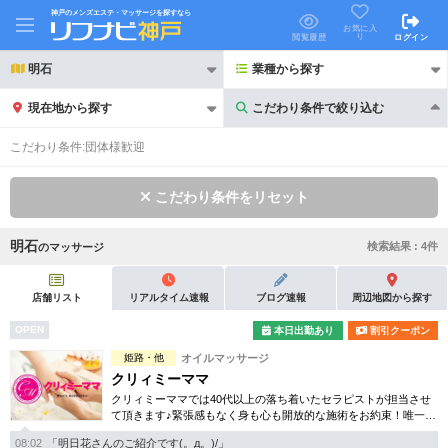
神戸のメンズエステ・マッサージを探すなら
お気に入
り
閲覧履歴
ログイン
明石
業種から探す
現在地から探す
こだわり条件で絞り込む
こだわり条件で絞り込む
こだわり条件:
団体様歓迎
こだわり条件をリセット
明石
検索結果 :
4
件
の
マッサージ
21時以降も受付
24時以降も受付
初回割引あり
リピーター割引あり
店舗リスト
リアルタイム速報
ブログ速報
周辺地図から探す
OPEN
本日出勤あり
割引クーポン
団体割引
ポイントカード有
姫路・他
オイルマッサージ
キャッシュレス決済OK
領収証発行可
クリィミーママ
クリィミーママでは40代以上の落ち着いたセラピストが担当させ
2名様歓迎
団体様歓迎
て頂きます♪緊張感もなく身も心も開放的な施術をお約束！唯一無
二のミセス専門店となります。
08:02
「明日花さんのご紹介です(。д。)/」