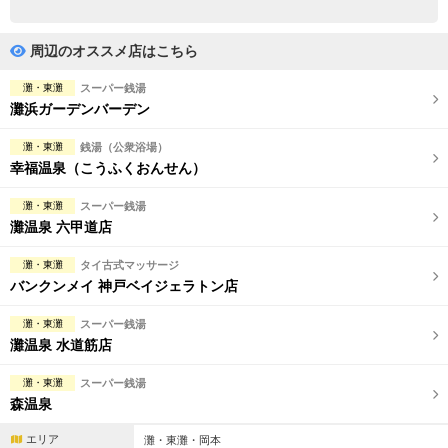
完全個室
半個室あり
ペアルームあり
シャワー室完備
周辺のオススメ店はこちら
フットバスあり
岩盤浴あり
灘・東灘
スーパー銭湯
灘浜ガーデンバーデン
専用駐車場あり
有資格者在籍
灘・東灘
銭湯（公衆浴場）
日本人スタッフのみ
女性スタッフのみ
幸福温泉（こうふくおんせん）
スタッフ指名可
Ｗセラピスト
灘・東灘
スーパー銭湯
灘温泉 六甲道店
駅から徒歩5分以内
灘・東灘
タイ古式マッサージ
バンクンメイ 神戸ベイジェラトン店
こだわり条件を変更
灘・東灘
スーパー銭湯
閉じる
灘温泉 水道筋店
灘・東灘
スーパー銭湯
森温泉
エリア
灘・東灘・岡本