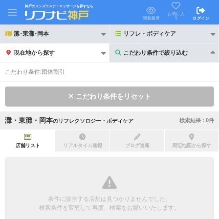
神戸のメンズエステ・マッサージを探すなら
お気に入
り
閲覧履歴
ログイン
灘･東灘･岡本
リフレ・ボディケア
現在地から探す
こだわり条件で絞り込む
こだわり条件で絞り込む
こだわり条件:
団体割引
こだわり条件をリセット
灘・東灘・岡本
検索結果 :
0
件
の
リフレクソロジー・ボディケア
21時以降も受付
24時以降も受付
初回割引あり
リピーター割引あり
店舗リスト
リアルタイム速報
ブログ速報
周辺地図から探す
団体割引
ポイントカード有
キャッシュレス決済OK
領収証発行可
条件に該当する店舗は見つかりませんでした。
2名様歓迎
団体様歓迎
検索条件を変更して再度、検索をお願いいたします。