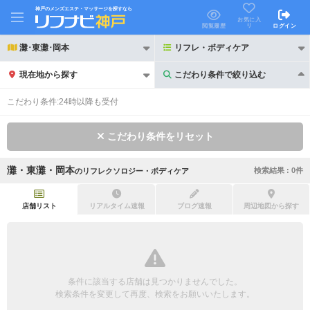
神戸のメンズエステ・マッサージを探すなら
お気に入
り
閲覧履歴
ログイン
灘･東灘･岡本
リフレ・ボディケア
現在地から探す
こだわり条件で絞り込む
こだわり条件で絞り込む
こだわり条件:
24時以降も受付
こだわり条件をリセット
灘・東灘・岡本
検索結果 :
0
件
の
リフレクソロジー・ボディケア
21時以降も受付
24時以降も受付
初回割引あり
リピーター割引あり
店舗リスト
リアルタイム速報
ブログ速報
周辺地図から探す
団体割引
ポイントカード有
キャッシュレス決済OK
領収証発行可
条件に該当する店舗は見つかりませんでした。
2名様歓迎
団体様歓迎
検索条件を変更して再度、検索をお願いいたします。