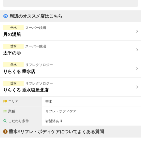
完全個室
半個室あり
ペアルームあり
シャワー室完備
周辺のオススメ店はこちら
フットバスあり
岩盤浴あり
垂水
スーパー銭湯
月の湯船
専用駐車場あり
有資格者在籍
垂水
スーパー銭湯
日本人スタッフのみ
女性スタッフのみ
太平のゆ
スタッフ指名可
Ｗセラピスト
垂水
リフレクソロジー
りらくる 垂水店
駅から徒歩5分以内
垂水
リフレクソロジー
りらくる 垂水塩屋北店
こだわり条件を変更
エリア
垂水
閉じる
業種
リフレ・ボディケア
こだわり条件
岩盤浴あり
垂水×リフレ・ボディケアについてよくある質問