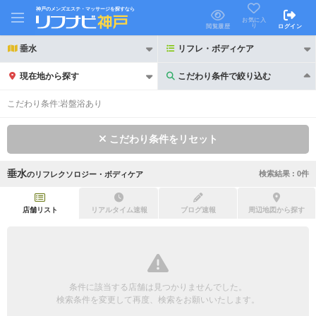
神戸のメンズエステ・マッサージを探すなら
お気に入
り
閲覧履歴
ログイン
垂水
リフレ・ボディケア
現在地から探す
こだわり条件で絞り込む
こだわり条件で絞り込む
こだわり条件:
岩盤浴あり
こだわり条件をリセット
垂水
検索結果 :
0
件
の
リフレクソロジー・ボディケア
21時以降も受付
24時以降も受付
初回割引あり
リピーター割引あり
店舗リスト
リアルタイム速報
ブログ速報
周辺地図から探す
団体割引
ポイントカード有
キャッシュレス決済OK
領収証発行可
条件に該当する店舗は見つかりませんでした。
2名様歓迎
団体様歓迎
検索条件を変更して再度、検索をお願いいたします。