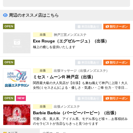
完全個室
半個室あり
ペアルームあり
シャワー室完備
周辺のオススメ店はこちら
フットバスあり
岩盤浴あり
OPEN
本日出勤あり
割引クーポン
出張
神戸三宮メンズエステ
専用駐車場あり
有資格者在籍
Exe Rouge（エグゼルージュ）（出張）
極上の癒しを提供いたします
日本人スタッフのみ
女性スタッフのみ
スタッフ指名可
Ｗセラピスト
OPEN
本日出勤あり
割引クーポン
出張
出張マッサージ（出張メンズエステ）
駅から徒歩5分以内
ミセス・ムーンR 神戸店（出張）
関西最大級の大人気店が【出張】も兼ね備えて神戸に上陸！大人
こだわり条件を変更
女性(ミセスさん)による・優しさ・気遣い・ご奉 仕力・で非日常
なひと時を過ごしていただけるそんな男性限定の大人気プライベ
ートサロン★
OPEN
NEW
本日出勤あり
割引クーポン
閉じる
出張
出張メンズエステ
Barbie Barbie（バービーバービー）（出張）
可愛い系、美人系、アイドル系、モデル系など様々…お客様好み
のセラピストが当店ならきっと見つかります