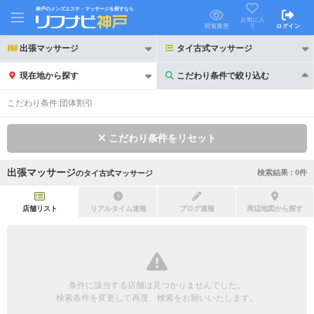
神戸のメンズエステ・マッサージを探すなら
お気に入
り
閲覧履歴
ログイン
出張マッサージ
タイ古式マッサージ
現在地から探す
こだわり条件で絞り込む
こだわり条件で絞り込む
こだわり条件:
団体割引
こだわり条件をリセット
出張マッサージ
検索結果 :
0
件
の
タイ古式マッサージ
21時以降も受付
24時以降も受付
初回割引あり
リピーター割引あり
店舗リスト
リアルタイム速報
ブログ速報
周辺地図から探す
団体割引
ポイントカード有
キャッシュレス決済OK
領収証発行可
条件に該当する店舗は見つかりませんでした。
2名様歓迎
団体様歓迎
検索条件を変更して再度、検索をお願いいたします。