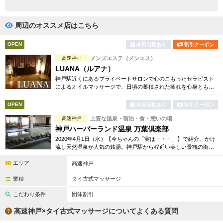
完全個室
半個室あり
ペアルームあり
シャワー室完備
周辺のオススメ店はこちら
フットバスあり
岩盤浴あり
OPEN
本日出勤あり
割引クーポン
高速神戸
メンズエステ（メンエス）
専用駐車場あり
有資格者在籍
LUANA（ルアナ）
神戸駅近くにあるプライベートサロンで心のこもったセラピスト
日本人スタッフのみ
女性スタッフのみ
によるオイルマッサージで、日頃の蓄積された疲れを心身ともに
癒します。
スタッフ指名可
Ｗセラピスト
OPEN
本日出勤あり
割引クーポン
高速神戸
上質な温泉・宿泊・食・憩いの場
駅から徒歩5分以内
神戸ハーバーランド温泉 万葉倶楽部
2020年4月1日（水）【今ちゃんの「実は・・・」】で紹介。かけ
こだわり条件を変更
流し天然温泉が人気の銭湯。神戸駅から程近い美しい景観の街に
あり、24時間営業で癒されたい時いつでもお越しいただける「都
エリア
市の温泉郷」です。
高速神戸
閉じる
業種
タイ古式マッサージ
こだわり条件
団体割引
高速神戸×タイ古式マッサージについてよくある質問