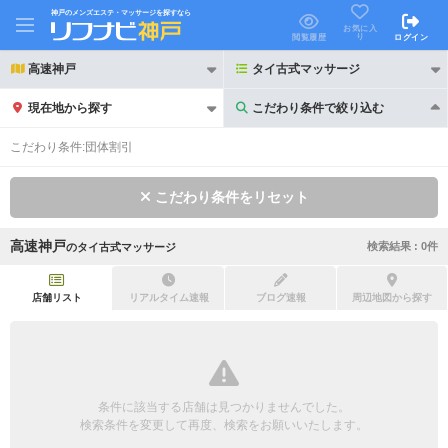
神戸のメンズエステ・マッサージを探すなら
お気に入
り
閲覧履歴
ログイン
高速神戸
タイ古式マッサージ
現在地から探す
こだわり条件で絞り込む
こだわり条件で絞り込む
こだわり条件:
団体割引
こだわり条件をリセット
高速神戸
検索結果 :
0
件
の
タイ古式マッサージ
21時以降も受付
24時以降も受付
初回割引あり
リピーター割引あり
店舗リスト
リアルタイム速報
ブログ速報
周辺地図から探す
団体割引
ポイントカード有
キャッシュレス決済OK
領収証発行可
条件に該当する店舗は見つかりませんでした。
2名様歓迎
団体様歓迎
検索条件を変更して再度、検索をお願いいたします。