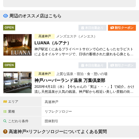
完全個室
半個室あり
ペアルームあり
シャワー室完備
周辺のオススメ店はこちら
フットバスあり
岩盤浴あり
OPEN
本日出勤あり
割引クーポン
高速神戸
メンズエステ（メンエス）
専用駐車場あり
有資格者在籍
LUANA（ルアナ）
神戸駅近くにあるプライベートサロンで心のこもったセラピスト
日本人スタッフのみ
女性スタッフのみ
によるオイルマッサージで、日頃の蓄積された疲れを心身ともに
癒します。
スタッフ指名可
Ｗセラピスト
OPEN
本日出勤あり
割引クーポン
高速神戸
上質な温泉・宿泊・食・憩いの場
駅から徒歩5分以内
神戸ハーバーランド温泉 万葉倶楽部
2020年4月1日（水）【今ちゃんの「実は・・・」】で紹介。かけ
こだわり条件を変更
流し天然温泉が人気の銭湯。神戸駅から程近い美しい景観の街に
あり、24時間営業で癒されたい時いつでもお越しいただける「都
エリア
市の温泉郷」です。
高速神戸
閉じる
業種
リフレクソロジー
こだわり条件
団体割引
高速神戸×リフレクソロジーについてよくある質問