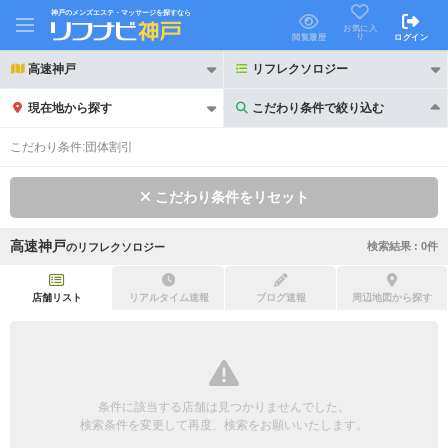
神戸のメンズエステ・マッサージを探すなら
お気に入
り
閲覧履歴
ログイン
高速神戸
リフレクソロジー
現在地から探す
こだわり条件で絞り込む
こだわり条件で絞り込む
こだわり条件:
団体割引
こだわり条件をリセット
高速神戸
検索結果 :
0
件
の
リフレクソロジー
21時以降も受付
24時以降も受付
初回割引あり
リピーター割引あり
店舗リスト
リアルタイム速報
ブログ速報
周辺地図から探す
団体割引
ポイントカード有
キャッシュレス決済OK
領収証発行可
条件に該当する店舗は見つかりませんでした。
2名様歓迎
団体様歓迎
検索条件を変更して再度、検索をお願いいたします。