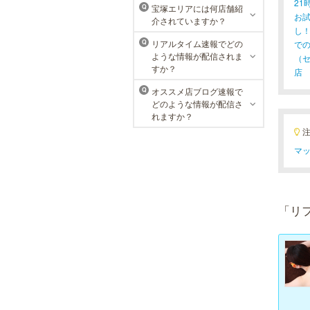
2
宝塚エリアには何店舗紹
Q
お
介されていますか？
し
リアルタイム速報でどの
で
Q
ような情報が配信されま
（
すか？
店
オススメ店ブログ速報で
Q
どのような情報が配信さ
れますか？
マッ
「リ