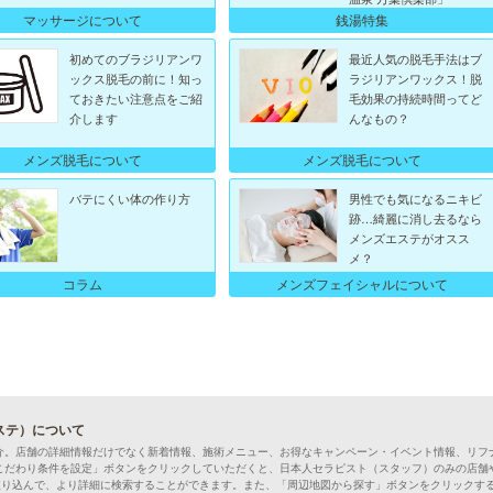
マッサージについて
銭湯特集
初めてのブラジリアンワ
最近人気の脱毛手法はブ
ックス脱毛の前に！知っ
ラジリアンワックス！脱
ておきたい注意点をご紹
毛効果の持続時間ってど
介します
んなもの？
メンズ脱毛について
メンズ脱毛について
バテにくい体の作り方
男性でも気になるニキビ
跡…綺麗に消し去るなら
メンズエステがオスス
メ？
メンズフェイシャルについて
コラム
ステ）について
介。店舗の詳細情報だけでなく新着情報、施術メニュー、お得なキャンペーン・イベント情報、リフ
こだわり条件を設定」ボタンをクリックしていただくと、日本人セラピスト（スタッフ）のみの店舗
絞り込んで、より詳細に検索することができます。また、「周辺地図から探す」ボタンをクリックす