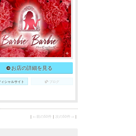
お店の詳細を見る
フィシャルサイト
ブログ
｜
←前の50件
｜
次の50件→
｜