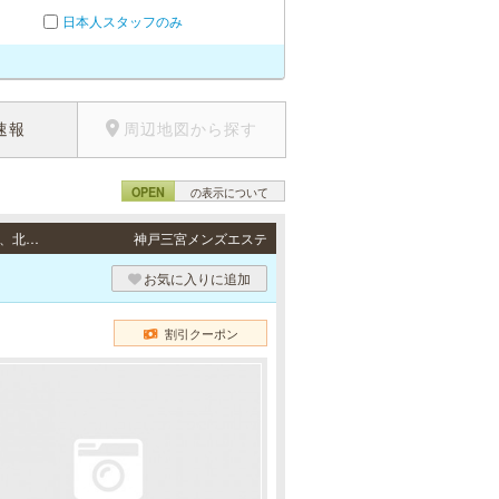
日本人スタッフのみ
速報
周辺地図から探す
OPEN
の表示について
出張（神戸） / 神戸市（中央区、兵庫区、灘区、東灘区、長田区、須磨区、垂水区、西区、北区）、芦屋市、西宮市、尼崎市、三田市、三木市の自宅、ビジネスホテル、シティホテルなど。 その他ご相談ください。
神戸三宮メンズエステ
お気に入りに追加
割引クーポン