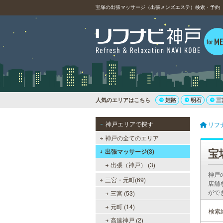
宝塚の出張マッサージ（出張メンズエステ）検索・予約（
人気のエリアはこちら
姫路
明石
三
神戸エリアで探す
リフ
神戸の全てのエリア
宝
出張マッサージ(3)
出張（神戸） (3)
神戸
三宮・元町(69)
店舗
がで
三宮 (53)
元町 (14)
検索
高速神戸 (2)