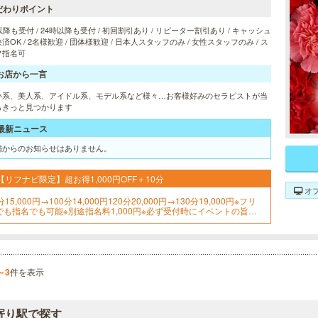
だわりポイント
以降も受付 / 24時以降も受付 / 初回割引あり / リピーター割引あり / キャッシュ
済OK / 2名様歓迎 / 団体様歓迎 / 日本人スタッフのみ / 女性スタッフのみ / ス
フ指名可
お店から一言
い系、美人系、アイドル系、モデル系など様々…お客様好みのセラピストが当
らきっと見つかります
最新ニュース
舗からのお知らせはありません。
【リフナビ限定】超お得1,000円OFF＋10分
オ
分15,000円→100分14,000円120分20,000円→130分19,000円※フリ
でも指名でも可能※別途指名料1,000円※必ず受付時にイベントの旨を
申し付けください
～3
件を表示
寄り駅で探す