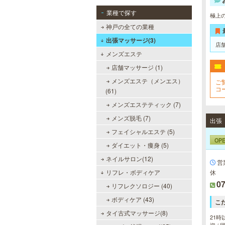
業種で探す
極上
神戸の全ての業種
出張マッサージ(3)
店
メンズエステ
店舗マッサージ (1)
メンズエステ（メンエス）
ご
コ
(61)
フ
メンズエステティック (7)
メンズ脱毛 (7)
フェイシャルエステ (5)
OP
ダイエット・痩身 (5)
ネイルサロン(12)
営
リフレ・ボディケア
休
07
リフレクソロジー (40)
ボディケア (43)
こ
タイ古式マッサージ(8)
21時