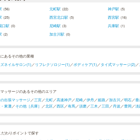
駅
元町駅
神戸駅
(56)
(22)
(5)
駅
西宮北口駅
西宮駅
(25)
(5)
(16)
園口駅
尼崎駅
兵庫駅
(0)
(3)
(1)
駅
加古川駅
(2)
(0)
塚にあるその他の業種
ズネイルサロン(1)
／
リフレクソロジー(1)
／
ボディケア(1)
／
タイ式マッサージ(2)
／
張マッサージのあるその他のエリア
戸の出張マッサージ
／
三宮
／
元町
／
高速神戸
／
尼崎
／
伊丹
／
姫路
／
加古川
／
明石
／
垂
灘・東灘
／
その他［兵庫］
／
北区
／
西区
／
有馬
／
須磨
／
三木
／
三田
／
丹波
／
豊岡
／
淡
こだわりポイントで探す