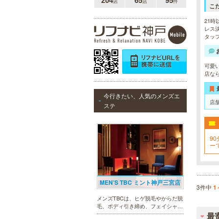
204
65
95
店
店
件
こ
21時
レス決
タッ
可愛
店な
今行きたい、人気のメンズエ
店
ステ
90
ー
お
MEN’S TBC ミント神戸三宮店
3件中
1
メンズTBCは、ヒゲ脱毛やからだ脱
毛、ボディ引き締め、フェイシャル
等、清潔感を保ちたい方や、お手入
最