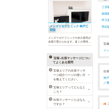
れを楽に済ませたい方を全力でサポ
ート致します。各種体験コースもご
三宮
用意し、お待ちしております。
姫路
甲子
メンズリゼクリニック 神戸三
明石
宮院
メンズリゼクリニックの永久脱毛が
全国で受けられます。多くの男性患
宝
者様にご支持頂き、新宿1院から始
まったメンズリゼクリニックが、現
メン
在では提携院含め全国10院を展開す
るクリニックになりました。
宝塚×出張マッサージについ
てよくある質問
宝塚エリアの出張マッサ
Q
出
ージ紹介ページの使い方
ラ・パルレ 神戸本店
神
を教えてください。
／
ラ・パルレでは、脱毛、フェイシャ
宝塚エリアってどんなと
Q
ルや引き締め、アロマトリートメン
ころ？
ト、本格的なダイエットコース等、
幅広いメニューでお客様の美を応
出張マッサージとはなん
Q
援。初めてで不安という方には、初
ですか？
回限定体験コースも多数取り揃えて
おります。