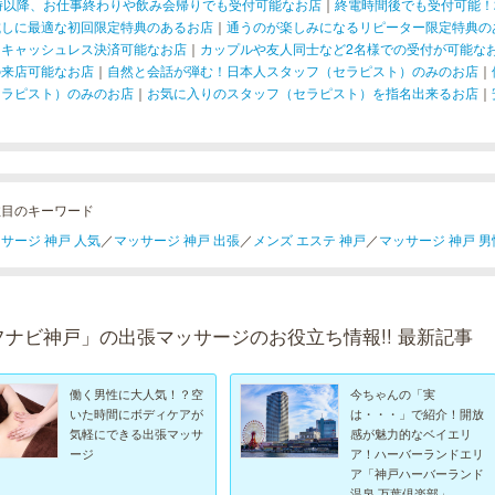
1時以降、お仕事終わりや飲み会帰りでも受付可能なお店
｜
終電時間後でも受付可能！
試しに最適な初回限定特典のあるお店
｜
通うのが楽しみになるリピーター限定特典の
！キャッシュレス決済可能なお店
｜
カップルや友人同士など2名様での受付が可能な
の来店可能なお店
｜
自然と会話が弾む！日本人スタッフ（セラピスト）のみのお店
｜
セラピスト）のみのお店
｜
お気に入りのスタッフ（セラピスト）を指名出来るお店
｜
注目のキーワード
サージ 神戸 人気
／
マッサージ 神戸 出張
／
メンズ エステ 神戸
／
マッサージ 神戸 男
フナビ神戸」の出張マッサージのお役立ち情報!! 最新記事
働く男性に大人気！？空
今ちゃんの「実
いた時間にボディケアが
は・・・」で紹介！開放
気軽にできる出張マッサ
感が魅力的なベイエリ
ージ
ア！ハーバーランドエリ
ア「神戸ハーバーランド
温泉 万葉倶楽部」