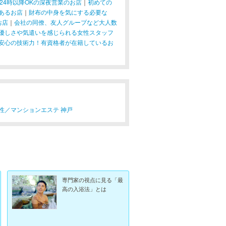
24時以降OKの深夜営業のお店
｜
初めての
あるお店
｜
財布の中身を気にする必要な
お店
｜
会社の同僚、友人グループなど大人数
優しさや気遣いを感じられる女性スタッフ
安心の技術力！有資格者が在籍しているお
性／
マンションエステ 神戸
専門家の視点に見る「最
高の入浴法」とは