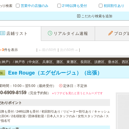
わり検索
営業中の店舗のみ
21時以降も受付
初回割引あり
こだわり検索を追加
店鋪リスト
リアルタイム速報
ブログ
～3
件を表示
｜
←前の50件
｜
次の50件→
｜
Exe Rouge（エグゼルージュ）（出張）
EN
業時間：10:00～翌5:00（最終受付）
定休日：不定休
0-6909-8159
（完全予約制）
※リフナビを見たと言うとスムーズです
だわりポイント
以降も受付 / 24時以降も受付 / 初回割引あり / リピーター割引あり / キャッシュ
済OK / 2名様歓迎 / 団体様歓迎 / 日本人スタッフのみ / 女性スタッフのみ / ス
フ指名可