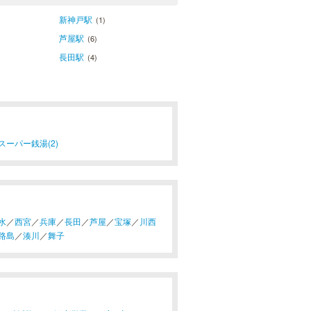
新神戸駅
(1)
芦屋駅
(6)
長田駅
(4)
スーパー銭湯(2)
水
／
西宮
／
兵庫
／
長田
／
芦屋
／
宝塚
／
川西
路島
／
湊川
／
舞子