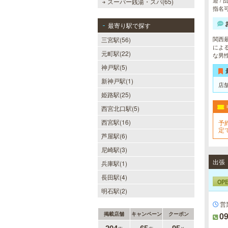
迎 /
スーパー銭湯・スパ(65)
指名
最寄り駅で探す
関西
三宮駅(56)
によ
元町駅(22)
な男
神戸駅(5)
新神戸駅(1)
店
姫路駅(25)
西宮北口駅(5)
西宮駅(16)
予
定
芦屋駅(6)
尼崎駅(3)
出張
兵庫駅(1)
長田駅(4)
OP
明石駅(2)
営
掲載店舗
キャンペーン
クーポン
09