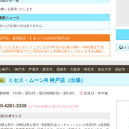
お店から一言
の癒しを提供いたします
最新ニュース
舗からのお知らせはありません。
【平日、昼間限定！】全コース2000円割引♪♪
覧いただきありがとうございます♪平日のお昼(12時～16時)限定で全
オ
ース2000円割引でのご対応♪ぜひご利用お待ちしております♪※適応は
リーでのご予約のみとなっております。
ミセス・ムーンR 神戸店（出張）
EN
業時間：10:00～翌5:00（受付時間8:00～翌5:00）
定休日：年中無
0-4281-3339
※リフナビを見たと言うとスムーズです
だわりポイント
以降も受付 / 24時以降も受付 / 初回割引あり / キャッシュレス決済OK / 2名様歓