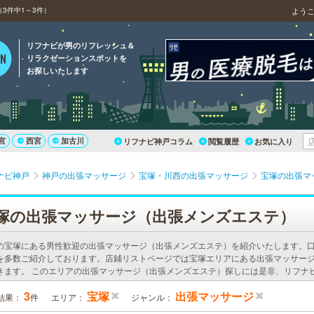
3件中1～3件）
よう
リフナビが男のリフレッシュ＆
リラクゼーションスポットを
お探しいたします
宮
西宮
加古川
リフナビ神戸コラム
閲覧履歴
お気に入り
ナビ神戸
神戸の出張マッサージ
宝塚・川西の出張マッサージ
宝塚の出張マ
塚の出張マッサージ（出張メンズエステ）
の宝塚にある男性歓迎の出張マッサージ（出張メンズエステ）を紹介いたします。
を多数ご紹介しております。店鋪リストページでは宝塚エリアにある出張マッサー
きます。 このエリアの出張マッサージ（出張メンズエステ）探しには是非、リフナ
3
宝塚
出張マッサージ
結果：
件
エリア：
ジャンル：