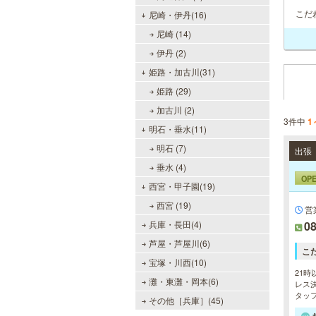
こだ
尼崎・伊丹(16)
尼崎 (14)
伊丹 (2)
姫路・加古川(31)
姫路 (29)
加古川 (2)
3件中
1
明石・垂水(11)
明石 (7)
垂水 (4)
OP
西宮・甲子園(19)
西宮 (19)
営
兵庫・長田(4)
08
芦屋・芦屋川(6)
こ
宝塚・川西(10)
21時
灘・東灘・岡本(6)
レス決
タッ
その他［兵庫］(45)