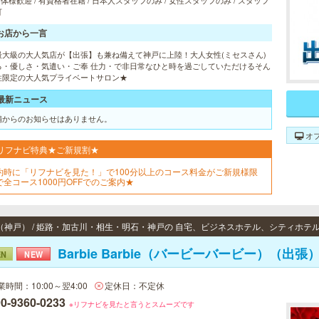
 団体様歓迎 / 有資格者在籍 / 日本人スタッフのみ / 女性スタッフのみ / スタッフ
可
お店から一言
最大級の大人気店が【出張】も兼ね備えて神戸に上陸！大人女性(ミセスさん)
る・優しさ・気遣い・ご奉 仕力・で非日常なひと時を過ごしていただけるそん
性限定の大人気プライベートサロン★
最新ニュース
舗からのお知らせはありません。
オ
リフナビ特典★ご新規割★
約時に「リフナビを見た！」で100分以上のコース料金がご新規様限
で全コース1000円OFFでのご案内★
（神戸） / 姫路・加古川・相生・明石・神戸の 自宅、ビジネスホテル、シティホテ
Barbie Barbie（バービーバービー）（出張
EN
NEW
業時間：10:00～翌4:00
定休日：不定休
0-9360-0233
※リフナビを見たと言うとスムーズです