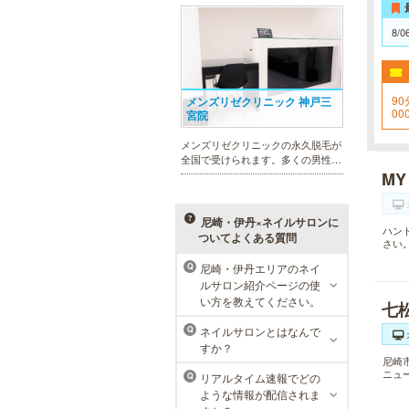
幅広いメニューでお客様の美を応
援。初めてで不安という方には、初
8/0
回限定体験コースも多数取り揃えて
おります。
90
メンズリゼクリニック 神戸三
00
宮院
を
メンズリゼクリニックの永久脱毛が
全国で受けられます。多くの男性患
者様にご支持頂き、新宿1院から始
MY
まったメンズリゼクリニックが、現
在では提携院含め全国10院を展開す
るクリニックになりました。
尼崎・伊丹×ネイルサロンに
ハン
ついてよくある質問
さい
尼崎・伊丹エリアのネイ
Q
ルサロン紹介ページの使
MEN’S TBC ミント神戸三宮店
い方を教えてください。
七
メンズTBCは、ヒゲ脱毛やからだ脱
ネイルサロンとはなんで
Q
毛、ボディ引き締め、フェイシャル
すか？
等、清潔感を保ちたい方や、お手入
尼崎
れを楽に済ませたい方を全力でサポ
ニュ
リアルタイム速報でどの
Q
ート致します。各種体験コースもご
ような情報が配信されま
用意し、お待ちしております。