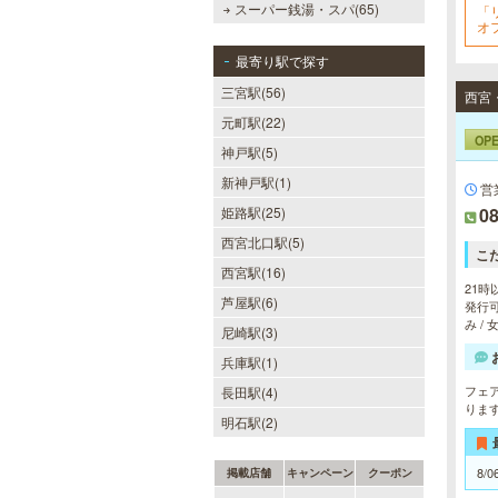
スーパー銭湯・スパ(65)
「
オ
最寄り駅で探す
三宮駅(56)
元町駅(22)
OP
神戸駅(5)
新神戸駅(1)
営
姫路駅(25)
08
西宮北口駅(5)
こ
西宮駅(16)
21時
芦屋駅(6)
発行可
み /
尼崎駅(3)
兵庫駅(1)
フェ
長田駅(4)
りま
明石駅(2)
8/0
掲載店舗
キャンペーン
クーポン