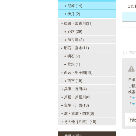
尼崎 (14)
こだ
伊丹 (2)
姫路・加古川(31)
姫路 (29)
加古川 (2)
明石・垂水(11)
｜
←前の
明石 (7)
垂水 (4)
西宮・甲子園(19)
日頃
西宮 (19)
ご指
兵庫・長田(4)
検索
芦屋・芦屋川(6)
「
エ
「
エ
宝塚・川西(10)
灘・東灘・岡本(6)
下
その他［兵庫］(45)
業種で探す