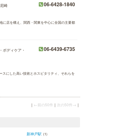
06-6428-1840
尼崎
好立地に店を構え、関西・関東を中心に全国の主要都
06-6439-6735
・ボディケア・
技をベースにした高い技術とホスピタリティ、それらを
｜
←前の50件
｜
次の50件→
｜
新神戸駅
(1)