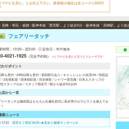
リフナビを見た」とお伝え下さい。新規様の場合は全コース1,000円
フ
フェアリータッチ
EN
業時間：10:00～翌3:00
定休日：年中無休
0-4021-1925
（完全予約制）
※リフナビを見たと言うとスムーズです
だわりポイント
以降も受付 / 24時以降も受付 / 初回割引あり / キャッシュレス決済OK / 領収証
 / 2名様歓迎 / 団体様歓迎 / 完全個室 / シャワー室完備 / 日本人スタッフの
 女性スタッフのみ / スタッフ指名可 / 駅から徒歩5分以内
お店から一言
アリータッチは施術面はもちろん礼儀礼節共に高水準のセラピストを揃えてお
す！
最新ニュース
6 17:31
西宮すぐ明石18:00~★美女と極液マッサージ♪