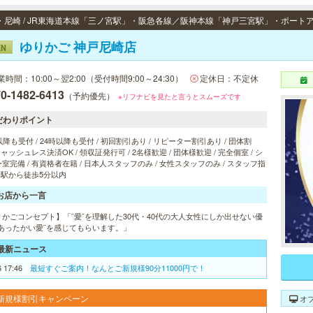
ゆりかご 神戸尼崎店
EN
業時間：10:00～翌2:00（受付時間9:00～24:30）
定休日：不定休
0-1482-6413
（予約優先）
※リフナビを見たと言うとスムーズです
だわりポイント
以降も受付 / 24時以降も受付 / 初回割引あり / リピーター割引あり / 団体割
 キャッシュレス決済OK / 領収証発行可 / 2名様歓迎 / 団体様歓迎 / 完全個室 / シ
室完備 / 有資格者在籍 / 日本人スタッフのみ / 女性スタッフのみ / スタッフ指
/ 駅から徒歩5分以内
お店から一言
りかごコンセプト】「¨愛¨を理解した30代・40代の大人女性にしか出せない優
¨あったかい愛¨を感じてもらいます。」
最新ニュース
6 17:46
最短すぐご案内！なんとご新規様90分11000円で！
新規様割引キャンペーン
オ