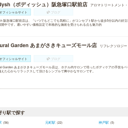
odysh（ボディッシュ）阪急塚口駅前店
アロマトリートメント・
オフィシャルサイト
ブログ
dysh 阪急塚口駅前店は、「いつでもどこでも気軽に」がコンセプト駅から徒歩5分以内の
展開中です。通いやすい価格設定で本格的な施術を受けられる点も魅力的
tural Garden あまがさきキューズモール店
リフレクソロジー
オフィシャルサイト
ブログ
ural Garden あまがさきキューズモール店は、ホテル内サロンで培ったボディケアの手
備えた心からリラックスして頂けるシンプルで爽やかなサロンです。
寄り駅で探す
駅
元町駅
神戸駅
(56)
(22)
(5)