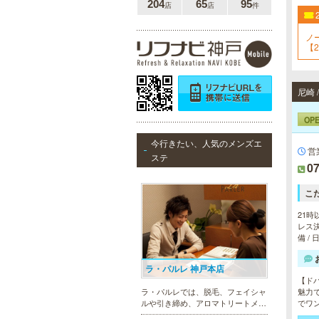
204
65
95
店
店
件
ノ
【2
尼崎
OP
今行きたい、人気のメンズエ
営
ステ
07
こ
21時
レス決
備 /
ラ・パルレ 神戸本店
【ド
魅力
ラ・パルレでは、脱毛、フェイシャ
でワ
ルや引き締め、アロマトリートメン
ト、本格的なダイエットコース等、