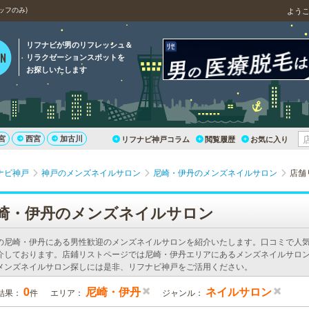
ッフのみ)
よう
リフナビが男のリフレッシュ＆
リラクゼーションスポットを
お探しいたします
宮
西宮
加古川
リフナビ神戸コラム
閲覧履歴
お気に入り
ナビ神戸
神戸のメンズネイルサロン
尼崎・伊丹のメンズネイルサロン
店舗
崎・伊丹のメンズネイルサロン
の尼崎・伊丹にある男性歓迎のメンズネイルサロンを紹介いたします。口コミで人
介しております。店鋪リストページでは尼崎・伊丹エリアにあるメンズネイルサロン
メンズネイルサロン探しには是非、リフナビ神戸をご活用ください。
0
尼崎・伊丹
ネイルサロン
結果：
件
エリア：
ジャンル：