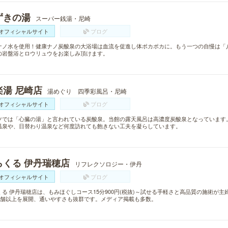
ずきの湯
スーパー銭湯・尼崎
オフィシャルサイト
ブログ
ナノ水を使用！健康ナノ炭酸泉の大浴場は血流を促進し体ポカポカに。もう一つの自慢は「
の岩盤浴とロウリュウをお楽しみ頂けます。
楽湯 尼崎店
湯めぐり 四季彩風呂・尼崎
オフィシャルサイト
ブログ
ツでは「心臓の湯」と言われている炭酸泉。当館の露天風呂は高濃度炭酸泉となっています
温泉や、日替わり温泉など何度訪れても飽きない工夫を凝らしています。
らくる 伊丹瑞穂店
リフレクソロジー・伊丹
オフィシャルサイト
ブログ
くる 伊丹瑞穂店は、もみほぐしコース15分900円(税抜)～試せる手軽さと高品質の施術が
0店舗以上を展開、通いやすさも抜群です。メディア掲載も多数。