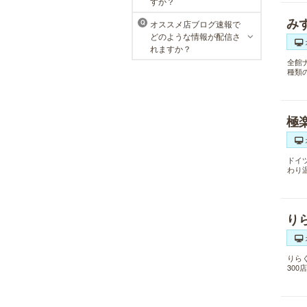
すか？
み
オススメ店ブログ速報で
Q
どのような情報が配信さ
れますか？
全館
種類
極
ドイ
わり
り
りら
30