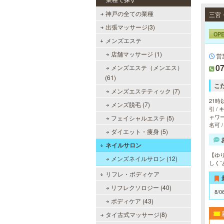
神戸の全ての業種
出張マッサージ(3)
OP
メンズエステ
店舗マッサージ (1)
営
07
メンズエステ（メンエス）
(61)
こ
メンズエステティック (7)
21時
メンズ脱毛 (7)
引 /
ャワー
フェイシャルエステ (5)
名可 
ダイエット・痩身 (5)
ネイルサロン
【ゆ
メンズネイルサロン (12)
しく
リフレ・ボディケア
リフレクソロジー (40)
8/0
ボディケア (43)
タイ古式マッサージ(8)