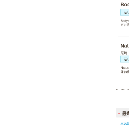
B
Bo
市に
Na
尼崎
Nat
兼ね
最
三宮