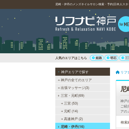
尼崎・伊丹のメンズネイルサロン検索・予約(日本人スタ
人気のエリアはこちら
姫路
明石
三
神戸エリアで探す
リフ
神戸の全てのエリア
尼
出張マッサージ(3)
三宮・元町(69)
神戸
三宮 (53)
ご紹
元町 (14)
アの
高速神戸 (2)
検索
尼崎・伊丹(16)