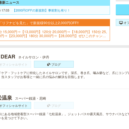
最新ニュース
6 17:03
【2000円OFFの新規割】事前割も有り！
オ
「リフナビを見た」で新規様90分以上2,000円OFF!!
分 15,000円⇒【13,000円】120分 20,000円⇒【18,000円】150分 25,
0円⇒【23,000円】180分 30,000円⇒【28,000円】ぜひこのチャンス
お見逃しなく！
 DEAR
ネイルサロン・伊丹
オフィシャルサイト
ブログ
ドケア・フットケアに特化したネイルサロンです。深爪、巻き爪、噛み癖など、爪にコンプ
。当スタッフがお客様と一緒に爪の悩みの解決を目指します。
松温泉
スーパー銭湯・尼崎
オフィシャルサイト
ブログ
市にある地域密着型スーパー銭湯「七松温泉」。ジェットバスや露天風呂、サウナバスなど1
ーを見つけて下さい。