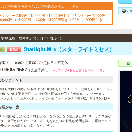
2000円割引から最大4000円割引のお得なクーポン
オ
ーマルコース90分【15,000円→13,000円】エレガントコース100分
0,000円→18,000円】＋30分で3000円引き ＋60分で4000円引き
 / 阪神各線「尼崎駅」北出口より徒歩5分
Starlight.Mrs（スターライトミセス）
EN
NEW
業時間：10:00～翌5:00
定休日：不定休
0-9505-4567
（完全予約制）
※リフナビを見たと言うとスムーズです
だわりポイント
以降も受付 / 24時以降も受付 / 初回割引あり / リピーター割引あり / キャッシュ
済OK / 領収証発行可 / 2名様歓迎 / 団体様歓迎 / 完全個室 / シャワー室完
 日本人スタッフのみ / 女性スタッフのみ / スタッフ指名可 / 駅から徒歩5分以内
お店から一言
バドバ施術】だからこそ味わえる、なめらかな心地よさと深いリラックス感が
です。厳選されたセラピストが、あなただけの特別な時間を演出。尼崎エリア
ンランク上の癒しをお探しなら、ぜひ。