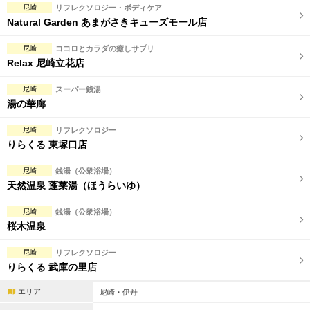
尼崎
リフレクソロジー・ボディケア
Natural Garden あまがさきキューズモール店
尼崎
ココロとカラダの癒しサプリ
Relax 尼崎立花店
尼崎
スーパー銭湯
湯の華廊
尼崎
リフレクソロジー
りらくる 東塚口店
尼崎
銭湯（公衆浴場）
天然温泉 蓬莱湯（ほうらいゆ）
尼崎
銭湯（公衆浴場）
桜木温泉
尼崎
リフレクソロジー
りらくる 武庫の里店
エリア
尼崎・伊丹