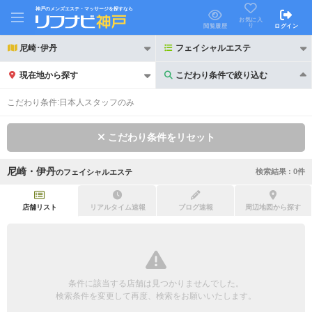
神戸のメンズエステ・マッサージを探すなら
お気に入
り
閲覧履歴
ログイン
尼崎･伊丹
フェイシャルエステ
現在地から探す
こだわり条件で絞り込む
こだわり条件で絞り込む
こだわり条件:
日本人スタッフのみ
こだわり条件をリセット
尼崎・伊丹
検索結果 :
0
件
の
フェイシャルエステ
21時以降も受付
24時以降も受付
初回割引あり
リピーター割引あり
店舗リスト
リアルタイム速報
ブログ速報
周辺地図から探す
団体割引
ポイントカード有
キャッシュレス決済OK
領収証発行可
条件に該当する店舗は見つかりませんでした。
2名様歓迎
団体様歓迎
検索条件を変更して再度、検索をお願いいたします。