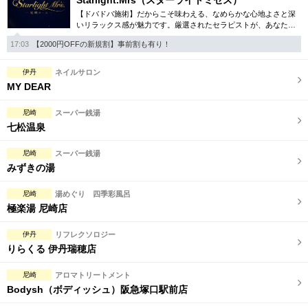
Starlight.Mrs（スターライトミセス）
【ドバドバ施術】だからこそ味わえる、なめらかな心地よさと深
いリラックス感が魅力です。厳選されたセラピストが、あなただ
けの特別な時間を演出。尼崎エリアでワンランク上の癒しをお探
17:03
【2000円OFFの新規割】事前割も有り！
しなら、ぜひ。
伊丹
ネイルサロン
MY DEAR
尼崎
スーパー銭湯
七松温泉
尼崎
スーパー銭湯
みずきの湯
尼崎
湯めぐり 四季彩風呂
極楽湯 尼崎店
伊丹
リフレクソロジー
りらくる 伊丹瑞穂店
尼崎
アロマトリートメント
Bodysh（ボディッシュ）阪急塚口駅前店