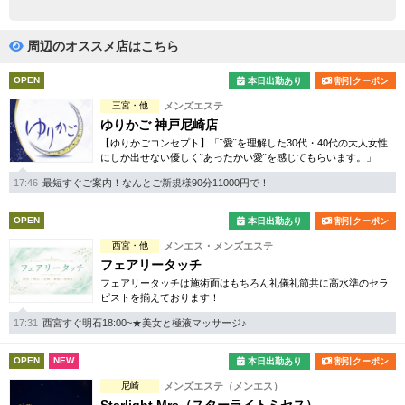
完全個室
半個室あり
ペアルームあり
シャワー室完備
周辺のオススメ店はこちら
フットバスあり
岩盤浴あり
OPEN
本日出勤あり
割引クーポン
三宮・他
メンズエステ
専用駐車場あり
有資格者在籍
ゆりかご 神戸尼崎店
【ゆりかごコンセプト】「¨愛¨を理解した30代・40代の大人女性
日本人スタッフのみ
女性スタッフのみ
にしか出せない優しく¨あったかい愛¨を感じてもらいます。」
スタッフ指名可
Ｗセラピスト
17:46
最短すぐご案内！なんとご新規様90分11000円で！
駅から徒歩5分以内
OPEN
本日出勤あり
割引クーポン
西宮・他
メンエス・メンズエステ
こだわり条件を変更
フェアリータッチ
フェアリータッチは施術面はもちろん礼儀礼節共に高水準のセラ
ピストを揃えております！
閉じる
17:31
西宮すぐ明石18:00~★美女と極液マッサージ♪
OPEN
NEW
本日出勤あり
割引クーポン
尼崎
メンズエステ（メンエス）