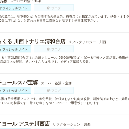
乃湯
スーパー銭湯・宝塚
オフィシャルサイト
ブログ
湯の源泉は、地下800mから自噴する天然温泉。療養泉にも指定されています。鉄分・ミネ
20％以下しかないと言われる非常に貴重なも湯です！是非体感下さい。
らくる 川西トナリエ清和台店
リフレクソロジー・川西
オフィシャルサイト
ブログ
くる川西GM清和台店はもみほぐしコース15分900円(税抜)～試せる手軽さと高品質の施術
00店舗以上を展開、通いやすさも抜群です。メディア掲載も多数。
チュールスパ宝塚
スーパー銭湯・宝塚
オフィシャルサイト
ブログ
３階は男性専用フロアです。疲労回復、神経痛および筋肉痛改善、新陳代謝向上などに効果
にくいのも特徴です。様々な癒しをB1F～5Fにてご用意致しております。
ィヨール アステ川西店
リラクゼーション・川西