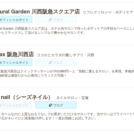
tural Garden 川西阪急スクエア店
リフレクソロジー・ボディケア
オフィシャルサイト
ブログ
ural Garden 川西阪急スクエア店は、ホテル内サロンで培ったボディケアの手技をベー
からリラックスして頂けるシンプルで爽やかなサロンです。
lax 阪急川西店
ココロとカラダの癒しサプリ・川西
オフィシャルサイト
ブログ
lax 阪急川西店はクイックマッサージが10分880円～と「気軽に通えるサロン」を実現。本
施術室は個室だから心身共にリラックス可能！
s nail（シーズネイル）
ネイルサロン・宝塚
オフィシャルサイト
ブログ
トホームなのに上質なおもてなしでお寛ぎいただけるサロンです。当サロンはプライベート
手元がキレイだと清潔感がUPします！一度お気軽にお試し下さい。