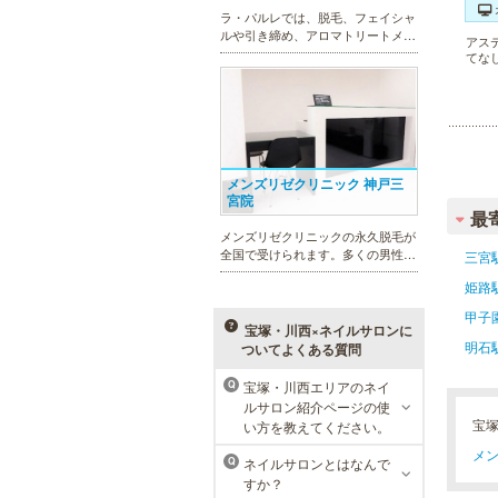
ラ・パルレでは、脱毛、フェイシャ
ルや引き締め、アロマトリートメン
アス
ト、本格的なダイエットコース等、
てな
幅広いメニューでお客様の美を応
援。初めてで不安という方には、初
回限定体験コースも多数取り揃えて
おります。
メンズリゼクリニック 神戸三
宮院
最
メンズリゼクリニックの永久脱毛が
全国で受けられます。多くの男性患
三宮
者様にご支持頂き、新宿1院から始
姫路
まったメンズリゼクリニックが、現
在では提携院含め全国10院を展開す
甲子
るクリニックになりました。
宝塚・川西×ネイルサロンに
明石
ついてよくある質問
宝塚・川西エリアのネイ
Q
ルサロン紹介ページの使
MEN’S TBC ミント神戸三宮店
宝
い方を教えてください。
メン
メンズTBCは、ヒゲ脱毛やからだ脱
ネイルサロンとはなんで
Q
毛、ボディ引き締め、フェイシャル
すか？
等、清潔感を保ちたい方や、お手入