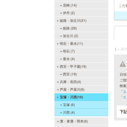
尼崎 (14)
こだ
伊丹 (2)
姫路・加古川(31)
姫路 (29)
加古川 (2)
明石・垂水(11)
｜
←前の
明石 (7)
垂水 (4)
西宮・甲子園(19)
西宮 (19)
日頃
ご指
兵庫・長田(4)
検索
芦屋・芦屋川(6)
「
エ
宝塚・川西(10)
「
エ
宝塚 (6)
下
川西 (4)
灘・東灘・岡本(6)