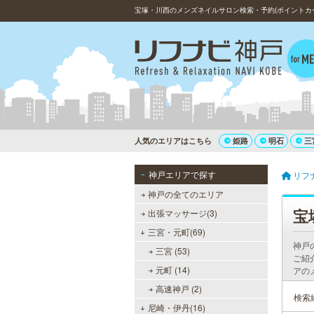
宝塚・川西のメンズネイルサロン検索・予約(ポイントカ
人気のエリアはこちら
姫路
明石
三
神戸エリアで探す
リフ
神戸の全てのエリア
宝
出張マッサージ(3)
三宮・元町(69)
神戸
三宮 (53)
ご紹
元町 (14)
アの
高速神戸 (2)
検索
尼崎・伊丹(16)