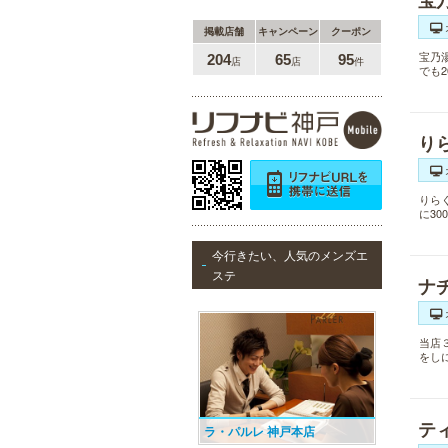
宝
掲載店舗
キャンペーン
クーポン
宝乃
204
65
95
店
店
件
でも
り
りら
に3
今行きたい、人気のメンズエ
ステ
ナ
当店
をし
テ
ラ・パルレ 神戸本店