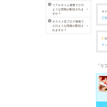
れを楽に済ませたい方を全力でサポ
リアルタイム速報でどの
Q
ート致します。各種体験コースもご
ような情報が配信されま
用意し、お待ちしております。
ネ
すか？
三宮
オススメ店ブログ速報で
Q
どのような情報が配信さ
れますか？
マッ
「リ