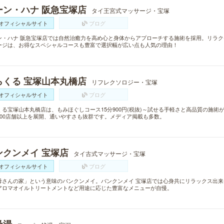
ーン・ハナ 阪急宝塚店
タイ王宮式マッサージ・宝塚
オフィシャルサイト
ブログ
ン・ハナ 阪急宝塚店では自然治癒力を高め心と身体からアプローチする施術を採用。リラ
ージは、お得なスペシャルコースも豊富で選択幅が広い点も人気の理由！
らくる 宝塚山本丸橋店
リフレクソロジー・宝塚
オフィシャルサイト
ブログ
くる宝塚山本丸橋店は、もみほぐしコース15分900円(税抜)～試せる手軽さと高品質の施
300店舗以上を展開、通いやすさも抜群です。メディア掲載も多数。
ンクンメイ 宝塚店
タイ古式マッサージ・宝塚
オフィシャルサイト
ブログ
母さんの家」という意味のバンクンメイ。バンクンメイ 宝塚店では心身共にリラックス出
アロマオイルトリートメントなど用途に応じた豊富なメニューが自慢。