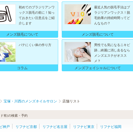
初めてのブラジリアンワ
最近人気の脱毛手法はブ
ックス脱毛の前に！知っ
ラジリアンワックス！脱
ておきたい注意点をご紹
毛効果の持続時間ってど
介します
んなもの？
メンズ脱毛について
メンズ脱毛について
バテにくい体の作り方
男性でも気になるニキビ
跡…綺麗に消し去るなら
メンズエステがオスス
メ？
メンズフェイシャルについて
コラム
宝塚・川西のメンズネイルサロン
店舗リスト
ド有)の検索・予約
ビ神戸
リフナビ京都
リフナビ名古屋
リフナビ東京
リフナビ福岡