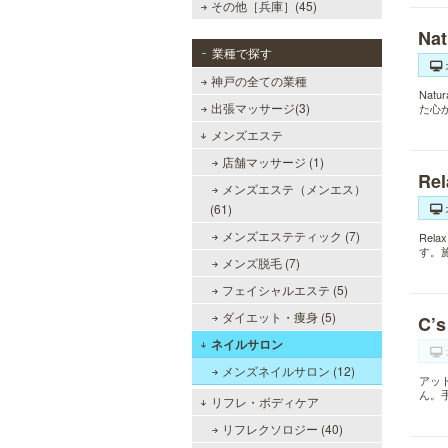
その他［兵庫］(45)
Na
業種で探す
神戸の全ての業種
Nat
出張マッサージ(3)
た心
メンズエステ
店舗マッサージ (1)
Re
メンズエステ（メンエス）
(61)
メンズエステティック (7)
Re
す。
メンズ脱毛 (7)
フェイシャルエステ (5)
ダイエット・痩身 (5)
C’
ネイルサロン
メンズネイルサロン (12)
アッ
ん。
リフレ・ボディケア
リフレクソロジー (40)