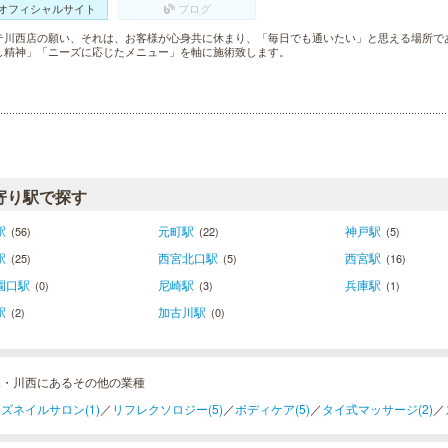
オフィシャルサイト
ブログ
テ川西店の願い、それは、お客様が心身共に休まり、「毎日でも通いたい」と思える場所で
し精神」「ニーズに応じたメニュー」を軸に施術致します。
寄り駅で探す
駅
元町駅
神戸駅
(56)
(22)
(5)
駅
西宮北口駅
西宮駅
(25)
(5)
(16)
園口駅
尼崎駅
兵庫駅
(0)
(3)
(1)
駅
加古川駅
(2)
(0)
塚・川西にあるその他の業種
ズネイルサロン(1)
／
リフレクソロジー(5)
／
ボディケア(5)
／
タイ式マッサージ(2)
／