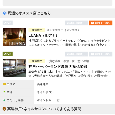
完全個室
半個室あり
ペアルームあり
シャワー室完備
周辺のオススメ店はこちら
フットバスあり
岩盤浴あり
OPEN
本日出勤あり
割引クーポン
高速神戸
メンズエステ（メンエス）
専用駐車場あり
有資格者在籍
LUANA（ルアナ）
神戸駅近くにあるプライベートサロンで心のこもったセラピスト
日本人スタッフのみ
女性スタッフのみ
によるオイルマッサージで、日頃の蓄積された疲れを心身ともに
癒します。
スタッフ指名可
Ｗセラピスト
OPEN
本日出勤あり
割引クーポン
高速神戸
上質な温泉・宿泊・食・憩いの場
駅から徒歩5分以内
神戸ハーバーランド温泉 万葉倶楽部
2020年4月1日（水）【今ちゃんの「実は・・・」】で紹介。かけ
こだわり条件を変更
流し天然温泉が人気の銭湯。神戸駅から程近い美しい景観の街に
あり、24時間営業で癒されたい時いつでもお越しいただける「都
エリア
市の温泉郷」です。
高速神戸
閉じる
業種
ネイルサロン
こだわり条件
ポイントカード有
高速神戸×ネイルサロンについてよくある質問