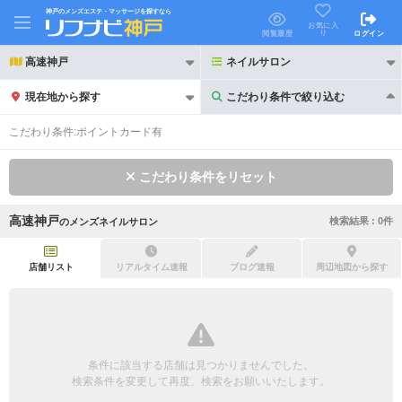
神戸のメンズエステ・マッサージを探すなら
お気に入
り
閲覧履歴
ログイン
高速神戸
ネイルサロン
現在地から探す
こだわり条件で絞り込む
こだわり条件で絞り込む
こだわり条件:
ポイントカード有
こだわり条件をリセット
高速神戸
検索結果 :
0
件
の
メンズネイルサロン
21時以降も受付
24時以降も受付
初回割引あり
リピーター割引あり
店舗リスト
リアルタイム速報
ブログ速報
周辺地図から探す
団体割引
ポイントカード有
キャッシュレス決済OK
領収証発行可
条件に該当する店舗は見つかりませんでした。
2名様歓迎
団体様歓迎
検索条件を変更して再度、検索をお願いいたします。