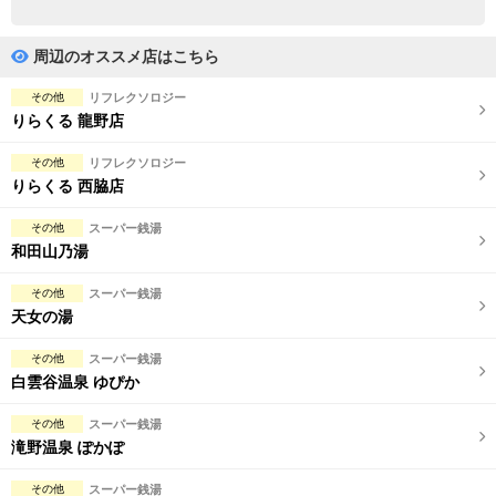
完全個室
半個室あり
ペアルームあり
シャワー室完備
周辺のオススメ店はこちら
フットバスあり
岩盤浴あり
その他
リフレクソロジー
りらくる 龍野店
専用駐車場あり
有資格者在籍
その他
リフレクソロジー
日本人スタッフのみ
女性スタッフのみ
りらくる 西脇店
スタッフ指名可
Ｗセラピスト
その他
スーパー銭湯
和田山乃湯
駅から徒歩5分以内
その他
スーパー銭湯
天女の湯
こだわり条件を変更
その他
スーパー銭湯
閉じる
白雲谷温泉 ゆぴか
その他
スーパー銭湯
滝野温泉 ぽかぽ
その他
スーパー銭湯