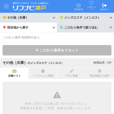
神戸のメンズエステ・マッサージを探すなら
お気に入
り
閲覧履歴
ログイン
その他［兵庫］
メンズエステ（メンエス）
現在地から探す
こだわり条件で絞り込む
こだわり条件で絞り込む
こだわり条件:
初回割引あり
こだわり条件をリセット
その他［兵庫］
検索結果 :
0
件
の
メンズエステ（メンエス）
21時以降も受付
24時以降も受付
初回割引あり
リピーター割引あり
店舗リスト
リアルタイム速報
ブログ速報
周辺地図から探す
団体割引
ポイントカード有
キャッシュレス決済OK
領収証発行可
条件に該当する店舗は見つかりませんでした。
2名様歓迎
団体様歓迎
検索条件を変更して再度、検索をお願いいたします。