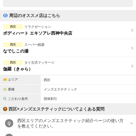
完全個室
半個室あり
ペアルームあり
シャワー室完備
周辺のオススメ店はこちら
フットバスあり
岩盤浴あり
西区
リラクゼーション
ボディハート エキソアレ西神中央店
専用駐車場あり
有資格者在籍
西区
スーパー銭湯
日本人スタッフのみ
女性スタッフのみ
なでしこの湯
スタッフ指名可
Ｗセラピスト
西区
タイ古式マッサージ
伽羅（きゃら）
駅から徒歩5分以内
エリア
西区
こだわり条件を変更
業種
メンズエステティック
こだわり条件
団体割引
閉じる
西区×メンズエステティックについてよくある質問
西区エリアのメンズエステティック紹介ページの使い方
Q
を教えてください。