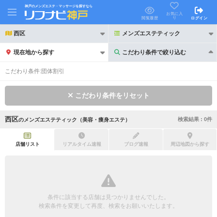
神戸のメンズエステ・マッサージを探すなら
お気に入
り
閲覧履歴
ログイン
西区
メンズエステティック
現在地から探す
こだわり条件で絞り込む
こだわり条件で絞り込む
こだわり条件:
団体割引
こだわり条件をリセット
西区
検索結果 :
0
件
の
メンズエステティック（美容・痩身エステ）
21時以降も受付
24時以降も受付
初回割引あり
リピーター割引あり
店舗リスト
リアルタイム速報
ブログ速報
周辺地図から探す
団体割引
ポイントカード有
キャッシュレス決済OK
領収証発行可
条件に該当する店舗は見つかりませんでした。
2名様歓迎
団体様歓迎
検索条件を変更して再度、検索をお願いいたします。