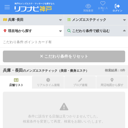
神戸のメンズエステ・マッサージを探すなら
お気に入
り
閲覧履歴
ログイン
兵庫･長田
メンズエステティック
現在地から探す
こだわり条件で絞り込む
こだわり条件で絞り込む
こだわり条件:
ポイントカード有
こだわり条件をリセット
兵庫・長田
検索結果 :
0
件
の
メンズエステティック（美容・痩身エステ）
21時以降も受付
24時以降も受付
初回割引あり
リピーター割引あり
店舗リスト
リアルタイム速報
ブログ速報
周辺地図から探す
団体割引
ポイントカード有
キャッシュレス決済OK
領収証発行可
条件に該当する店舗は見つかりませんでした。
2名様歓迎
団体様歓迎
検索条件を変更して再度、検索をお願いいたします。