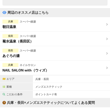
完全個室
半個室あり
ペアルームあり
シャワー室完備
周辺のオススメ店はこちら
フットバスあり
岩盤浴あり
兵庫
スーパー銭湯
朝日温泉
専用駐車場あり
有資格者在籍
長田
スーパー銭湯
日本人スタッフのみ
女性スタッフのみ
菊水温泉（長田区）
スタッフ指名可
Ｗセラピスト
長田
スーパー銭湯
あぐろの湯
駅から徒歩5分以内
兵庫
ネイルサロン
NAIL SALON with（ウィズ）
こだわり条件を変更
エリア
兵庫・長田
閉じる
業種
メンズエステティック
こだわり条件
ポイントカード有
兵庫・長田×メンズエステティックについてよくある質問