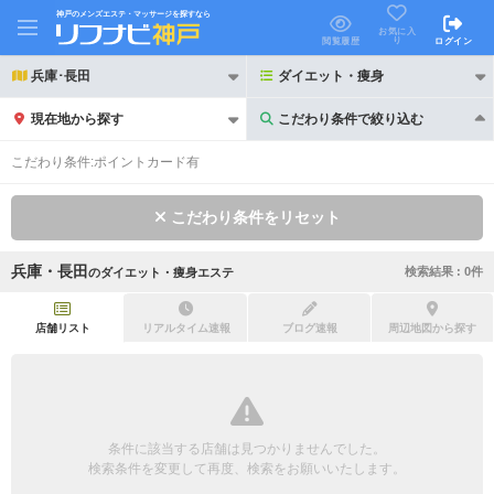
神戸のメンズエステ・マッサージを探すなら
お気に入
り
閲覧履歴
ログイン
兵庫･長田
ダイエット・痩身
現在地から探す
こだわり条件で絞り込む
こだわり条件で絞り込む
こだわり条件:
ポイントカード有
こだわり条件をリセット
兵庫・長田
検索結果 :
0
件
の
ダイエット・痩身エステ
21時以降も受付
24時以降も受付
初回割引あり
リピーター割引あり
店舗リスト
リアルタイム速報
ブログ速報
周辺地図から探す
団体割引
ポイントカード有
キャッシュレス決済OK
領収証発行可
条件に該当する店舗は見つかりませんでした。
2名様歓迎
団体様歓迎
検索条件を変更して再度、検索をお願いいたします。