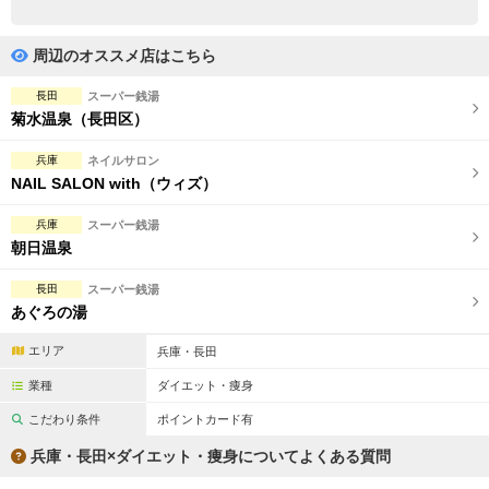
完全個室
半個室あり
ペアルームあり
シャワー室完備
周辺のオススメ店はこちら
フットバスあり
岩盤浴あり
長田
スーパー銭湯
菊水温泉（長田区）
専用駐車場あり
有資格者在籍
兵庫
ネイルサロン
日本人スタッフのみ
女性スタッフのみ
NAIL SALON with（ウィズ）
スタッフ指名可
Ｗセラピスト
兵庫
スーパー銭湯
朝日温泉
駅から徒歩5分以内
長田
スーパー銭湯
あぐろの湯
こだわり条件を変更
エリア
兵庫・長田
閉じる
業種
ダイエット・痩身
こだわり条件
ポイントカード有
兵庫・長田×ダイエット・痩身についてよくある質問