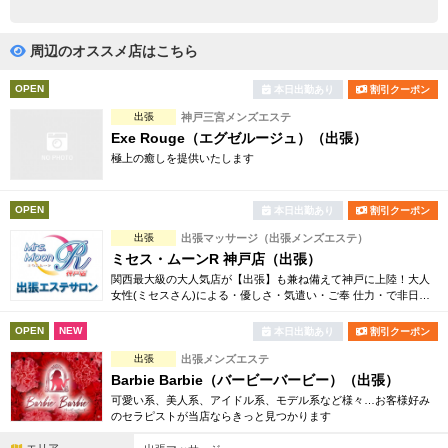
完全個室
半個室あり
ペアルームあり
シャワー室完備
周辺のオススメ店はこちら
フットバスあり
岩盤浴あり
OPEN
本日出勤あり
割引クーポン
出張
神戸三宮メンズエステ
専用駐車場あり
有資格者在籍
Exe Rouge（エグゼルージュ）（出張）
極上の癒しを提供いたします
日本人スタッフのみ
女性スタッフのみ
スタッフ指名可
Ｗセラピスト
OPEN
本日出勤あり
割引クーポン
出張
出張マッサージ（出張メンズエステ）
駅から徒歩5分以内
ミセス・ムーンR 神戸店（出張）
関西最大級の大人気店が【出張】も兼ね備えて神戸に上陸！大人
こだわり条件を変更
女性(ミセスさん)による・優しさ・気遣い・ご奉 仕力・で非日常
なひと時を過ごしていただけるそんな男性限定の大人気プライベ
ートサロン★
OPEN
NEW
本日出勤あり
割引クーポン
閉じる
出張
出張メンズエステ
Barbie Barbie（バービーバービー）（出張）
可愛い系、美人系、アイドル系、モデル系など様々…お客様好み
のセラピストが当店ならきっと見つかります