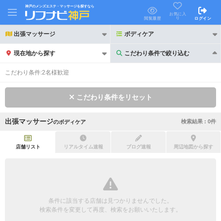
神戸のメンズエステ・マッサージを探すなら
お気に入
り
閲覧履歴
ログイン
出張マッサージ
ボディケア
現在地から探す
こだわり条件で絞り込む
こだわり条件で絞り込む
こだわり条件:
2名様歓迎
こだわり条件をリセット
出張マッサージ
検索結果 :
0
件
の
ボディケア
21時以降も受付
24時以降も受付
初回割引あり
リピーター割引あり
店舗リスト
リアルタイム速報
ブログ速報
周辺地図から探す
団体割引
ポイントカード有
キャッシュレス決済OK
領収証発行可
条件に該当する店舗は見つかりませんでした。
2名様歓迎
団体様歓迎
検索条件を変更して再度、検索をお願いいたします。