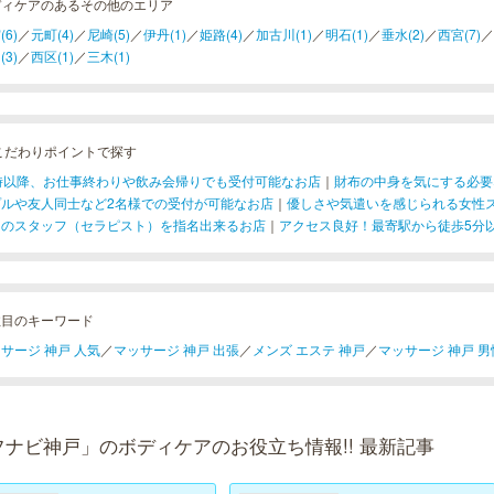
ディケアのあるその他のエリア
(6)
／
元町(4)
／
尼崎(5)
／
伊丹(1)
／
姫路(4)
／
加古川(1)
／
明石(1)
／
垂水(2)
／
西宮(7)
／
(3)
／
西区(1)
／
三木(1)
こだわりポイントで探す
1時以降、お仕事終わりや飲み会帰りでも受付可能なお店
｜
財布の中身を気にする必要
プルや友人同士など2名様での受付が可能なお店
｜
優しさや気遣いを感じられる女性
りのスタッフ（セラピスト）を指名出来るお店
｜
アクセス良好！最寄駅から徒歩5分
注目のキーワード
サージ 神戸 人気
／
マッサージ 神戸 出張
／
メンズ エステ 神戸
／
マッサージ 神戸 男
フナビ神戸」のボディケアのお役立ち情報!! 最新記事