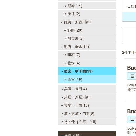
尼崎 (14)
こだ
伊丹 (2)
姫路・加古川(31)
姫路 (29)
加古川 (2)
明石・垂水(11)
2件中
1
明石 (7)
垂水 (4)
B
西宮・甲子園(19)
西宮 (19)
Bo
兵庫・長田(4)
都市
芦屋・芦屋川(6)
宝塚・川西(10)
B
灘・東灘・岡本(6)
その他［兵庫］(45)
Bo
開中
業種で探す