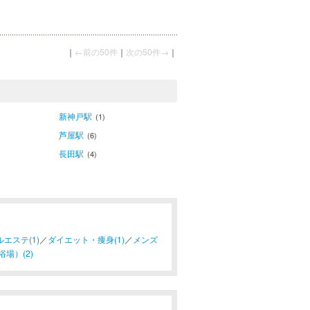
｜
←前の50件
｜
次の50件→
｜
新神戸駅
(1)
芦屋駅
(6)
長田駅
(4)
エステ(1)
／
ダイエット・痩身(1)
／
メンズ
場）(2)