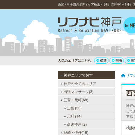
西宮・甲子園のボディケア検索・予約（2件中1～2件）(2
人気のエリアはこちら
姫路
明石
三
神戸エリアで探す
リフ
神戸の全てのエリア
西
出張マッサージ(3)
三宮・元町(69)
神戸
三宮 (53)
して
元町 (14)
ア探
高速神戸 (2)
検索
尼崎・伊丹(16)