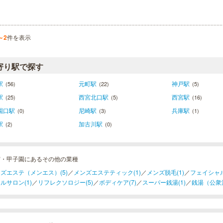
～2
件を表示
寄り駅で探す
駅
元町駅
神戸駅
(56)
(22)
(5)
駅
西宮北口駅
西宮駅
(25)
(5)
(16)
園口駅
尼崎駅
兵庫駅
(0)
(3)
(1)
駅
加古川駅
(2)
(0)
宮・甲子園にあるその他の業種
ズエステ（メンエス）(5)
／
メンズエステティック(1)
／
メンズ脱毛(1)
／
フェイシャル
ルサロン(1)
／
リフレクソロジー(5)
／
ボディケア(7)
／
スーパー銭湯(1)
／
銭湯（公衆浴