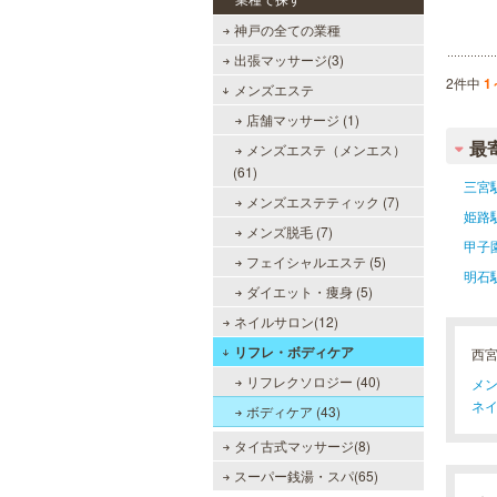
神戸の全ての業種
出張マッサージ(3)
2件中
1
メンズエステ
店舗マッサージ (1)
最
メンズエステ（メンエス）
(61)
三宮
メンズエステティック (7)
姫路
メンズ脱毛 (7)
甲子
フェイシャルエステ (5)
明石
ダイエット・痩身 (5)
ネイルサロン(12)
リフレ・ボディケア
西
リフレクソロジー (40)
メン
ネイ
ボディケア (43)
タイ古式マッサージ(8)
スーパー銭湯・スパ(65)