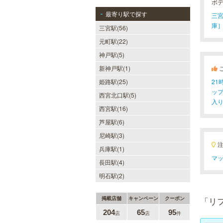
ボ
最寄り駅で探す
三宮
庫］
三宮駅(56)
元町駅(22)
神戸駅(5)
新神戸駅(1)
姫路駅(25)
2
ッ
西宮北口駅(5)
入
西宮駅(16)
芦屋駅(6)
尼崎駅(3)
兵庫駅(1)
マッ
長田駅(4)
明石駅(2)
掲載店舗
キャンペーン
クーポン
「リ
204
65
95
店
店
件