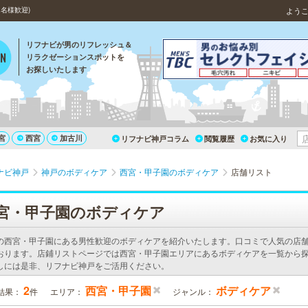
名様歓迎)
よう
リフナビが男のリフレッシュ＆
リラクゼーションスポットを
お探しいたします
宮
西宮
加古川
リフナビ神戸コラム
閲覧履歴
お気に入り
ナビ神戸
神戸のボディケア
西宮・甲子園のボディケア
店舗リスト
宮・甲子園のボディケア
の西宮・甲子園にある男性歓迎のボディケアを紹介いたします。口コミで人気の店
おります。店鋪リストページでは西宮・甲子園エリアにあるボディケアを一覧から探
しには是非、リフナビ神戸をご活用ください。
2
西宮・甲子園
ボディケア
結果：
件
エリア：
ジャンル：