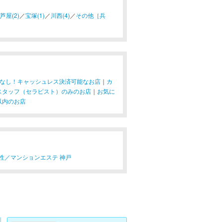
芦屋(2)
／
宝塚(1)
／
川西(4)
／
その他［兵
なし！キャッシュレス決済可能なお店
｜
カ
スタッフ（セラピスト）のみのお店
｜
お気に
以内のお店
性／
マンションエステ 神戸