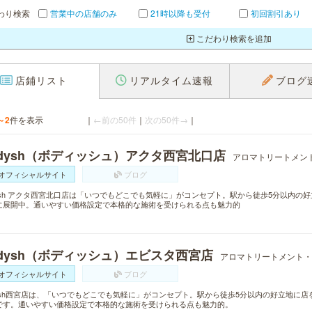
わり検索
営業中の店舗のみ
21時以降も受付
初回割引あり
こだわり検索を追加
店鋪リスト
リアルタイム速報
ブログ
～2
件を表示
｜
←前の50件
｜
次の50件→
｜
odysh（ボディッシュ）アクタ西宮北口店
アロマトリートメン
オフィシャルサイト
ブログ
dysh アクタ西宮北口店は「いつでもどこでも気軽に」がコンセプト。駅から徒歩5分以内
に展開中。通いやすい価格設定で本格的な施術を受けられる点も魅力的
odysh（ボディッシュ）エビスタ西宮店
アロマトリートメント・
オフィシャルサイト
ブログ
dysh西宮店は、「いつでもどこでも気軽に」がコンセプト。駅から徒歩5分以内の好立地に
です。通いやすい価格設定で本格的な施術を受けられる点も魅力的。