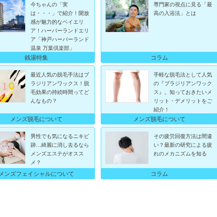
今ちゃんの「実
専門家の視点に見る「最
は・・・」で紹介！開放
高の入浴法」とは
感が魅力的なベイエリ
ア！ハーバーランドエリ
ア「神戸ハーバーランド
温泉 万葉倶楽部」
銭湯特集
コラム
最近人気の脱毛手法はブ
手軽な脱毛法として人気
ラジリアンワックス！脱
の『ブラジリアンワック
毛効果の持続時間ってど
ス』。知っておきたいメ
んなもの？
リット・デメリットをご
紹介！
メンズ脱毛について
メンズ脱毛について
男性でも気になるニキビ
その疲労回復方法は間違
跡…綺麗に消し去るなら
い？最新の研究による疲
メンズエステがオスス
れのメカニズムを知る
メ？
メンズフェイシャルについて
コラム