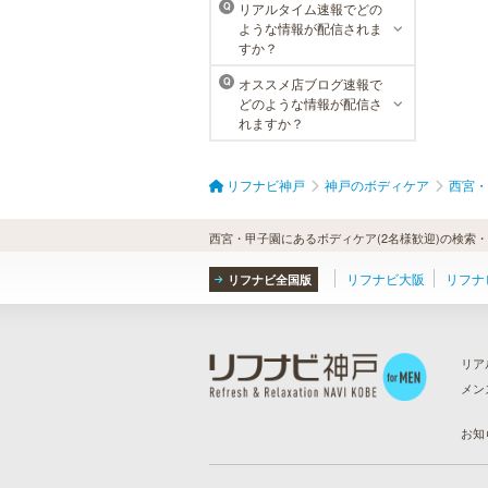
リアルタイム速報でどの
Q
ような情報が配信されま
すか？
オススメ店ブログ速報で
Q
どのような情報が配信さ
れますか？
リフナビ神戸
神戸のボディケア
西宮・
西宮・甲子園にあるボディケア(2名様歓迎)の検索
リフナビ大阪
リフナ
リフナビ全国版
リア
メン
ら
）
お知