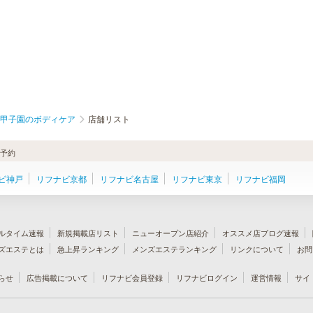
甲子園のボディケア
店舗リスト
・予約
ビ神戸
リフナビ京都
リフナビ名古屋
リフナビ東京
リフナビ福岡
ルタイム速報
新規掲載店リスト
ニューオープン店紹介
オススメ店ブログ速報
ズエステとは
急上昇ランキング
メンズエステランキング
リンクについて
お問
らせ
広告掲載について
リフナビ会員登録
リフナビログイン
運営情報
サイ