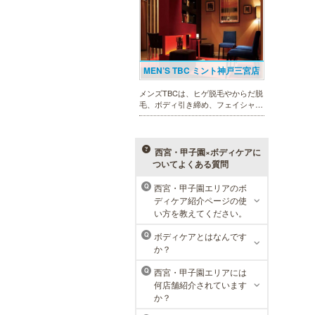
回限定体験コースも多数取り揃えて
おります。
MEN’S TBC ミント神戸三宮店
メンズTBCは、ヒゲ脱毛やからだ脱
毛、ボディ引き締め、フェイシャル
等、清潔感を保ちたい方や、お手入
れを楽に済ませたい方を全力でサポ
ート致します。各種体験コースもご
用意し、お待ちしております。
西宮・甲子園×ボディケアに
ついてよくある質問
西宮・甲子園エリアのボ
Q
メンズリゼクリニック 神戸三
ディケア紹介ページの使
宮院
い方を教えてください。
メンズリゼクリニックの永久脱毛が
ボディケアとはなんです
Q
全国で受けられます。多くの男性患
か？
者様にご支持頂き、新宿1院から始
まったメンズリゼクリニックが、現
西宮・甲子園エリアには
Q
在では提携院含め全国10院を展開す
何店舗紹介されています
るクリニックになりました。
か？