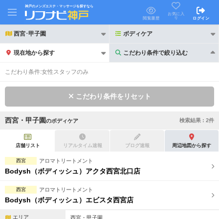
神戸のメンズエステ・マッサージを探すなら
お気に入
り
閲覧履歴
ログイン
西宮･甲子園
ボディケア
現在地から探す
こだわり条件で絞り込む
こだわり条件で絞り込む
こだわり条件:
女性スタッフのみ
こだわり条件をリセット
西宮・甲子園
検索結果 :
2
件
の
ボディケア
21時以降も受付
24時以降も受付
初回割引あり
リピーター割引あり
店舗リスト
リアルタイム速報
ブログ速報
周辺地図から探す
西宮
アロマトリートメント
団体割引
ポイントカード有
Bodysh（ボディッシュ）アクタ西宮北口店
キャッシュレス決済OK
領収証発行可
西宮
アロマトリートメント
Bodysh（ボディッシュ）エビスタ西宮店
2名様歓迎
団体様歓迎
エリア
西宮・甲子園