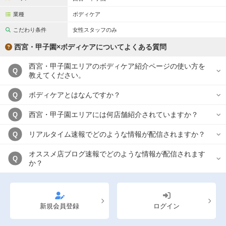
完全個室
半個室あり
業種
ボディケア
ペアルームあり
シャワー室完備
こだわり条件
女性スタッフのみ
フットバスあり
岩盤浴あり
西宮・甲子園×ボディケアについてよくある質問
専用駐車場あり
有資格者在籍
西宮・甲子園エリアのボディケア紹介ページの使い方を
Q
教えてください。
日本人スタッフのみ
女性スタッフのみ
ボディケアとはなんですか？
Q
スタッフ指名可
Ｗセラピスト
西宮・甲子園エリアには何店舗紹介されていますか？
Q
駅から徒歩5分以内
リアルタイム速報でどのような情報が配信されますか？
Q
こだわり条件を変更
オススメ店ブログ速報でどのような情報が配信されます
Q
か？
閉じる
新規会員登録
ログイン