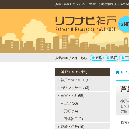
芦屋・芦屋川のボディケア検索・予約(女性スタッフのみ)
人気のエリアはこちら
姫路
明石
三
神戸エリアで探す
リフ
神戸の全てのエリア
芦
出張マッサージ(3)
三宮・元町(69)
神戸
三宮 (53)
して
元町 (14)
ア探
高速神戸 (2)
検索
尼崎・伊丹(16)