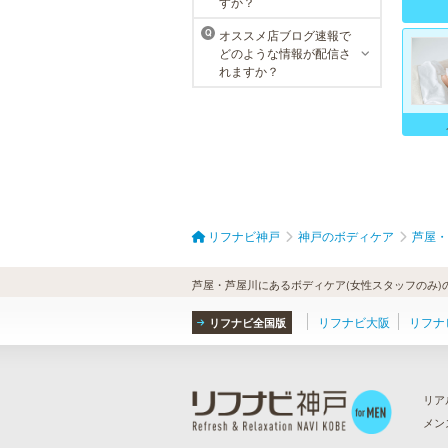
すか？
おります。
オススメ店ブログ速報で
Q
どのような情報が配信さ
れますか？
リフナビ神戸
神戸のボディケア
芦屋・
芦屋・芦屋川にあるボディケア(女性スタッフのみ)
リフナビ大阪
リフナ
リフナビ全国版
リア
メン
ら
）