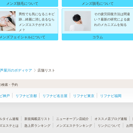
メンズ脱毛について
メンズ脱毛について
男性でも気になるニキビ
その疲労回復方法は間違
跡…綺麗に消し去るなら
い？最新の研究による疲
メンズエステがオスス
れのメカニズムを知る
メ？
メンズフェイシャルについて
コラム
芦屋川のボディケア
店舗リスト
の検索・予約
ビ神戸
リフナビ京都
リフナビ名古屋
リフナビ東京
リフナビ福岡
ルタイム速報
新規掲載店リスト
ニューオープン店紹介
オススメ店ブログ速報
ズエステとは
急上昇ランキング
メンズエステランキング
リンクについて
お問