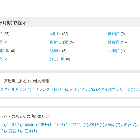
寄り駅で探す
駅
元町駅
神戸駅
(56)
(22)
(5)
駅
西宮北口駅
西宮駅
(25)
(5)
(16)
園口駅
尼崎駅
兵庫駅
(0)
(3)
(1)
駅
加古川駅
(2)
(0)
屋・芦屋川にあるその他の業種
ズネイルサロン(1)
／
リフレクソロジー(2)
／
ボディケア(2)
／
タイ式マッサージ(1)
／
ディケアのあるその他のエリア
(6)
／
元町(4)
／
尼崎(5)
／
伊丹(1)
／
姫路(4)
／
加古川(1)
／
明石(1)
／
垂水(2)
／
西宮(7)
／
(3)
／
西区(1)
／
三木(1)