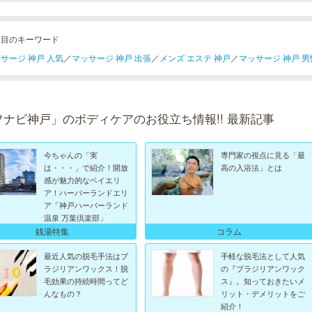
注目のキーワード
サージ 神戸 人気
／
マッサージ 神戸 出張
／
メンズ エステ 神戸
／
マッサージ 神戸 男
フナビ神戸」のボディケアのお役立ち情報!! 最新記事
今ちゃんの「実
専門家の視点に見る「最
は・・・」で紹介！開放
高の入浴法」とは
感が魅力的なベイエリ
ア！ハーバーランドエリ
ア「神戸ハーバーランド
温泉 万葉倶楽部」
銭湯特集
コラム
最近人気の脱毛手法はブ
手軽な脱毛法として人気
ラジリアンワックス！脱
の『ブラジリアンワック
毛効果の持続時間ってど
ス』。知っておきたいメ
んなもの？
リット・デメリットをご
紹介！