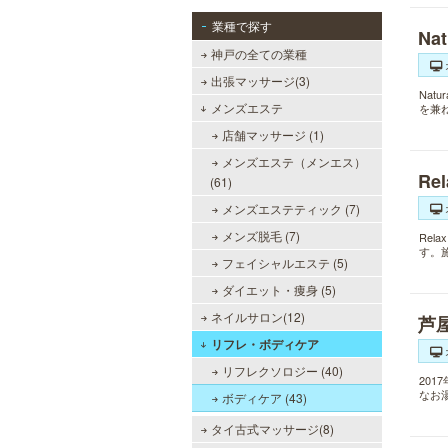
業種で探す
Na
神戸の全ての業種
出張マッサージ(3)
Nat
メンズエステ
を兼
店舗マッサージ (1)
メンズエステ（メンエス）
Re
(61)
メンズエステティック (7)
メンズ脱毛 (7)
Re
す。
フェイシャルエステ (5)
ダイエット・痩身 (5)
ネイルサロン(12)
芦
リフレ・ボディケア
リフレクソロジー (40)
20
なお
ボディケア (43)
タイ古式マッサージ(8)