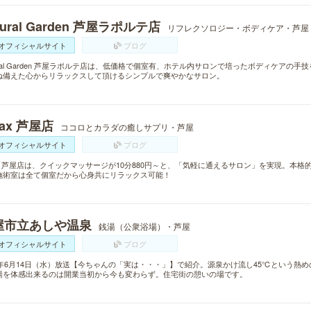
tural Garden 芦屋ラポルテ店
リフレクソロジー・ボディケア・芦屋
オフィシャルサイト
ブログ
ural Garden 芦屋ラポルテ店は、低価格で個室有、ホテル内サロンで培ったボディケア
ね備えた心からリラックスして頂けるシンプルで爽やかなサロン。
lax 芦屋店
ココロとカラダの癒しサプリ・芦屋
オフィシャルサイト
ブログ
lax 芦屋店は、クイックマッサージが10分880円～と、「気軽に通えるサロン」を実現。本
施術室は全て個室だから心身共にリラックス可能！
屋市立あしや温泉
銭湯（公衆浴場）・芦屋
オフィシャルサイト
ブログ
17年6月14日（水）放送【今ちゃんの「実は・・・」】で紹介。源泉かけ流し45℃という熱
湯を体感出来るのは開業当初から今も変わらず。住宅街の憩いの場です。