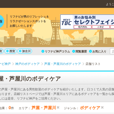
よう
リフナビが男のリフレッシュ＆
リラクゼーションスポットを
お探しいたします
宮
西宮
加古川
リフナビ神戸コラム
閲覧履歴
お気に入り
ナビ神戸
神戸のボディケア
芦屋・芦屋川のボディケア
店舗リスト
屋・芦屋川のボディケア
の芦屋・芦屋川にある男性歓迎のボディケアを紹介いたします。口コミで人気の店
おります。店鋪リストページでは芦屋・芦屋川エリアにあるボディケアを一覧から探
しには是非、リフナビ神戸をご活用ください。
0
芦屋・芦屋川
ボディケア
結果：
件
エリア：
ジャンル：