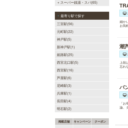
スーパー銭湯・スパ(65)
TR
最寄り駅で探す
細か
三宮駅(56)
お気
元町駅(22)
神戸駅(5)
潮
新神戸駅(1)
姫路駅(25)
西宮北口駅(5)
上段
忘れ
西宮駅(16)
芦屋駅(6)
尼崎駅(3)
バ
兵庫駅(1)
長田駅(4)
「お
論、
明石駅(2)
掲載店舗
キャンペーン
クーポン