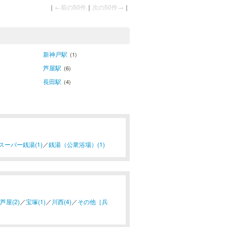
｜
←前の50件
｜
次の50件→
｜
新神戸駅
(1)
芦屋駅
(6)
長田駅
(4)
スーパー銭湯(1)
／
銭湯（公衆浴場）(1)
芦屋(2)
／
宝塚(1)
／
川西(4)
／
その他［兵