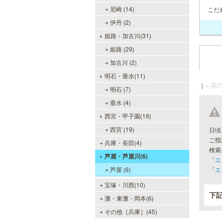
尼崎 (14)
こだ
伊丹 (2)
姫路・加古川(31)
姫路 (29)
加古川 (2)
明石・垂水(11)
｜
←前の
明石 (7)
垂水 (4)
西宮・甲子園(19)
西宮 (19)
日頃
ご指
兵庫・長田(4)
検索
芦屋・芦屋川(6)
「
エ
芦屋 (6)
「
エ
宝塚・川西(10)
下
灘・東灘・岡本(6)
その他［兵庫］(45)