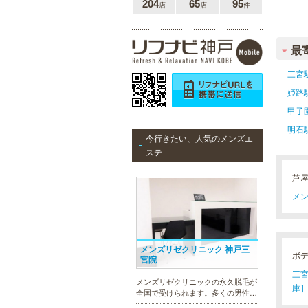
204
65
95
店
店
件
最
三宮
姫路
甲子
明石
今行きたい、人気のメンズエ
ステ
芦
メン
メンズリゼクリニック 神戸三
ボ
宮院
三宮
メンズリゼクリニックの永久脱毛が
庫］
全国で受けられます。多くの男性患
者様にご支持頂き、新宿1院から始