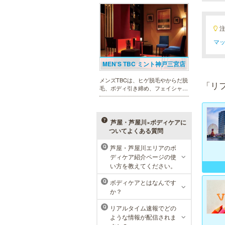
まったメンズリゼクリニックが、現
在では提携院含め全国10院を展開す
るクリニックになりました。
マッ
MEN’S TBC ミント神戸三宮店
メンズTBCは、ヒゲ脱毛やからだ脱
「リ
毛、ボディ引き締め、フェイシャル
等、清潔感を保ちたい方や、お手入
れを楽に済ませたい方を全力でサポ
ート致します。各種体験コースもご
用意し、お待ちしております。
芦屋・芦屋川×ボディケアに
ついてよくある質問
芦屋・芦屋川エリアのボ
Q
ディケア紹介ページの使
ラ・パルレ 神戸本店
い方を教えてください。
ラ・パルレでは、脱毛、フェイシャ
ボディケアとはなんです
Q
ルや引き締め、アロマトリートメン
か？
ト、本格的なダイエットコース等、
幅広いメニューでお客様の美を応
リアルタイム速報でどの
Q
援。初めてで不安という方には、初
ような情報が配信されま
回限定体験コースも多数取り揃えて