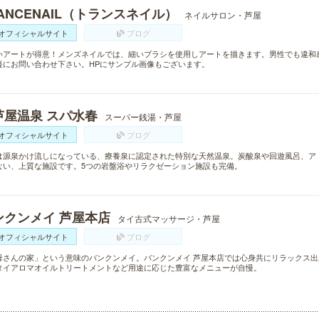
ANCENAIL（トランスネイル）
ネイルサロン・芦屋
オフィシャルサイト
ブログ
いアートが得意！メンズネイルでは、細いブラシを使用しアートを描きます。男性でも違和
軽にお問い合わせ下さい。HPにサンプル画像もございます。
芦屋温泉 スパ水春
スーパー銭湯・芦屋
オフィシャルサイト
ブログ
は源泉かけ流しになっている、療養泉に認定された特別な天然温泉。炭酸泉や回遊風呂、ア
ない、上質な施設です。5つの岩盤浴やリラクゼーション施設も完備。
ンクンメイ 芦屋本店
タイ古式マッサージ・芦屋
オフィシャルサイト
ブログ
母さんの家」という意味のバンクンメイ。バンクンメイ 芦屋本店では心身共にリラックス
タイアロマオイルトリートメントなど用途に応じた豊富なメニューが自慢。