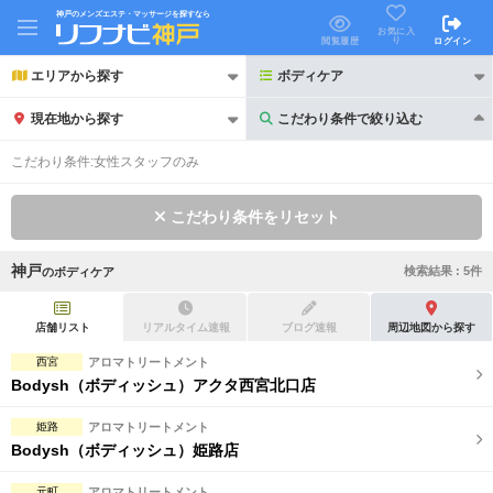
神戸のメンズエステ・マッサージを探すなら
お気に入
り
閲覧履歴
ログイン
エリアから探す
ボディケア
現在地から探す
こだわり条件で絞り込む
こだわり条件で絞り込む
こだわり条件:
女性スタッフのみ
こだわり条件をリセット
神戸
検索結果 :
5
件
の
ボディケア
21時以降も受付
24時以降も受付
初回割引あり
リピーター割引あり
店舗リスト
リアルタイム速報
ブログ速報
周辺地図から探す
西宮
アロマトリートメント
団体割引
ポイントカード有
Bodysh（ボディッシュ）アクタ西宮北口店
キャッシュレス決済OK
領収証発行可
姫路
アロマトリートメント
Bodysh（ボディッシュ）姫路店
2名様歓迎
団体様歓迎
元町
アロマトリートメント