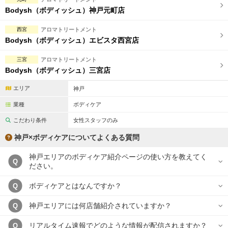
完全個室
半個室あり
Bodysh（ボディッシュ）神戸元町店
ペアルームあり
シャワー室完備
西宮
アロマトリートメント
Bodysh（ボディッシュ）エビスタ西宮店
フットバスあり
岩盤浴あり
三宮
アロマトリートメント
専用駐車場あり
有資格者在籍
Bodysh（ボディッシュ）三宮店
日本人スタッフのみ
女性スタッフのみ
エリア
神戸
スタッフ指名可
Ｗセラピスト
業種
ボディケア
こだわり条件
女性スタッフのみ
駅から徒歩5分以内
神戸×ボディケアについてよくある質問
こだわり条件を変更
神戸エリアのボディケア紹介ページの使い方を教えてく
Q
ださい。
閉じる
ボディケアとはなんですか？
Q
神戸エリアには何店舗紹介されていますか？
Q
リアルタイム速報でどのような情報が配信されますか？
Q