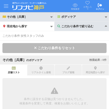
神戸のメンズエステ・マッサージを探すなら
お気に入
り
閲覧履歴
ログイン
その他［兵庫］
ボディケア
現在地から探す
こだわり条件で絞り込む
こだわり条件で絞り込む
こだわり条件:
女性スタッフのみ
こだわり条件をリセット
その他［兵庫］
検索結果 :
0
件
の
ボディケア
21時以降も受付
24時以降も受付
初回割引あり
リピーター割引あり
店舗リスト
リアルタイム速報
ブログ速報
周辺地図から探す
団体割引
ポイントカード有
キャッシュレス決済OK
領収証発行可
条件に該当する店舗は見つかりませんでした。
2名様歓迎
団体様歓迎
検索条件を変更して再度、検索をお願いいたします。