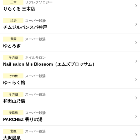
三木
リフレクソロジー
りらくる 三木店
須磨
スーパー銭湯
チムジルバンスパ神戸
豊岡
スーパー銭湯
ゆとろぎ
その他
ネイルサロン
Nail salon M’s Blossom（エムズブロッサム）
その他
スーパー銭湯
ゆ～らく館
その他
スーパー銭湯
和田山乃湯
淡路島
スーパー銭湯
PARCHEZ 香りの湯
北区
スーパー銭湯
大沢温泉