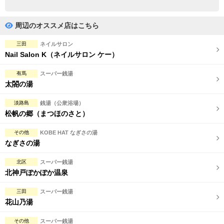
完全個室
半個室あり
ペアルームあり
シャワー室完備
周辺のオススメ店はこちら
フットバスあり
岩盤浴あり
三田
ネイルサロン
Nail Salon K（ネイルサロン ケー）
専用駐車場あり
有資格者在籍
有馬
スーパー銭湯
日本人スタッフのみ
女性スタッフのみ
太閤の湯
スタッフ指名可
Ｗセラピスト
淡路島
銭湯（公衆浴場）
松帆の郷（まつほのさと）
駅から徒歩5分以内
その他
KOBE HAT なぎさの湯
なぎさの湯
こだわり条件を変更
北区
スーパー銭湯
閉じる
北神戸ぽかぽか温泉
三田
スーパー銭湯
花山乃湯
その他
スーパー銭湯