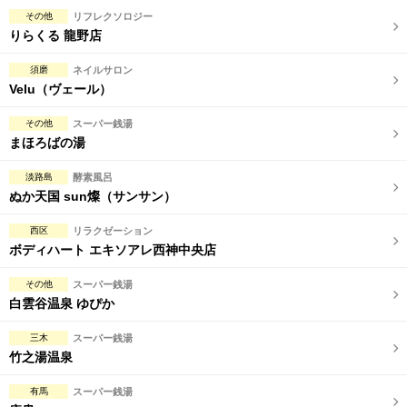
その他
リフレクソロジー
りらくる 龍野店
須磨
ネイルサロン
Velu（ヴェール）
その他
スーパー銭湯
まほろばの湯
淡路島
酵素風呂
ぬか天国 sun燦（サンサン）
西区
リラクゼーション
ボディハート エキソアレ西神中央店
その他
スーパー銭湯
白雲谷温泉 ゆぴか
三木
スーパー銭湯
竹之湯温泉
有馬
スーパー銭湯