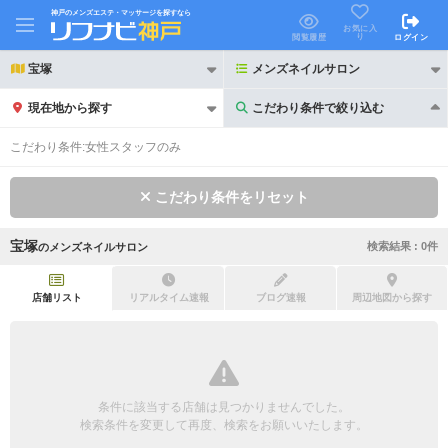
神戸のメンズエステ・マッサージを探すなら
お気に入
り
閲覧履歴
ログイン
宝塚
メンズネイルサロン
現在地から探す
こだわり条件で絞り込む
こだわり条件で絞り込む
こだわり条件:
女性スタッフのみ
こだわり条件をリセット
宝塚
検索結果 :
0
件
の
メンズネイルサロン
21時以降も受付
24時以降も受付
初回割引あり
リピーター割引あり
店舗リスト
リアルタイム速報
ブログ速報
周辺地図から探す
団体割引
ポイントカード有
キャッシュレス決済OK
領収証発行可
条件に該当する店舗は見つかりませんでした。
2名様歓迎
団体様歓迎
検索条件を変更して再度、検索をお願いいたします。