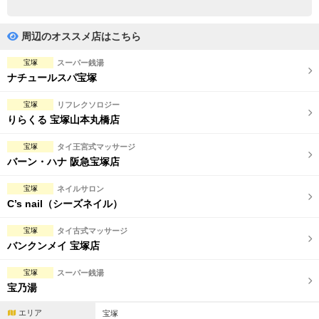
完全個室
半個室あり
ペアルームあり
シャワー室完備
周辺のオススメ店はこちら
フットバスあり
岩盤浴あり
宝塚
スーパー銭湯
ナチュールスパ宝塚
専用駐車場あり
有資格者在籍
宝塚
リフレクソロジー
日本人スタッフのみ
女性スタッフのみ
りらくる 宝塚山本丸橋店
スタッフ指名可
Ｗセラピスト
宝塚
タイ王宮式マッサージ
バーン・ハナ 阪急宝塚店
駅から徒歩5分以内
宝塚
ネイルサロン
C’s nail（シーズネイル）
こだわり条件を変更
宝塚
タイ古式マッサージ
閉じる
バンクンメイ 宝塚店
宝塚
スーパー銭湯
宝乃湯
エリア
宝塚