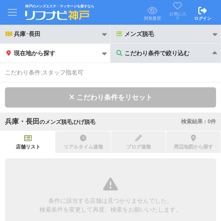
神戸のメンズエステ・マッサージを探すなら
お気に入
り
閲覧履歴
ログイン
兵庫･長田
メンズ脱毛
現在地から探す
こだわり条件で絞り込む
こだわり条件で絞り込む
こだわり条件:
スタッフ指名可
こだわり条件をリセット
兵庫・長田
検索結果 :
0
件
の
メンズ脱毛,ひげ脱毛
21時以降も受付
24時以降も受付
初回割引あり
リピーター割引あり
店舗リスト
リアルタイム速報
ブログ速報
周辺地図から探す
団体割引
ポイントカード有
キャッシュレス決済OK
領収証発行可
条件に該当する店舗は見つかりませんでした。
2名様歓迎
団体様歓迎
検索条件を変更して再度、検索をお願いいたします。