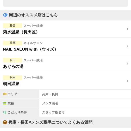
完全個室
半個室あり
ペアルームあり
シャワー室完備
周辺のオススメ店はこちら
フットバスあり
岩盤浴あり
長田
スーパー銭湯
菊水温泉（長田区）
専用駐車場あり
有資格者在籍
兵庫
ネイルサロン
日本人スタッフのみ
女性スタッフのみ
NAIL SALON with（ウィズ）
スタッフ指名可
Ｗセラピスト
長田
スーパー銭湯
あぐろの湯
駅から徒歩5分以内
兵庫
スーパー銭湯
朝日温泉
こだわり条件を変更
エリア
兵庫・長田
閉じる
業種
メンズ脱毛
こだわり条件
スタッフ指名可
兵庫・長田×メンズ脱毛についてよくある質問