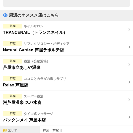
完全個室
半個室あり
ペアルームあり
シャワー室完備
周辺のオススメ店はこちら
フットバスあり
岩盤浴あり
芦屋
ネイルサロン
TRANCENAIL（トランスネイル）
専用駐車場あり
有資格者在籍
芦屋
リフレクソロジー・ボディケア
日本人スタッフのみ
女性スタッフのみ
Natural Garden 芦屋ラポルテ店
スタッフ指名可
Ｗセラピスト
芦屋
銭湯（公衆浴場）
芦屋市立あしや温泉
駅から徒歩5分以内
芦屋
ココロとカラダの癒しサプリ
Relax 芦屋店
こだわり条件を変更
芦屋
スーパー銭湯
閉じる
潮芦屋温泉 スパ水春
芦屋
タイ古式マッサージ
バンクンメイ 芦屋本店
エリア
芦屋・芦屋川