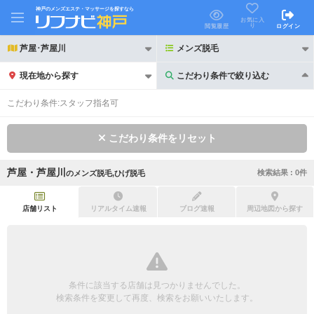
神戸のメンズエステ・マッサージを探すなら
お気に入
り
閲覧履歴
ログイン
芦屋･芦屋川
メンズ脱毛
現在地から探す
こだわり条件で絞り込む
こだわり条件で絞り込む
こだわり条件:
スタッフ指名可
こだわり条件をリセット
芦屋・芦屋川
検索結果 :
0
件
の
メンズ脱毛,ひげ脱毛
21時以降も受付
24時以降も受付
初回割引あり
リピーター割引あり
店舗リスト
リアルタイム速報
ブログ速報
周辺地図から探す
団体割引
ポイントカード有
キャッシュレス決済OK
領収証発行可
条件に該当する店舗は見つかりませんでした。
2名様歓迎
団体様歓迎
検索条件を変更して再度、検索をお願いいたします。