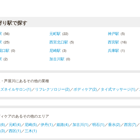
寄り駅で探す
駅
元町駅
神戸駅
(56)
(22)
(5)
駅
西宮北口駅
西宮駅
(25)
(5)
(16)
園口駅
尼崎駅
兵庫駅
(0)
(3)
(1)
駅
加古川駅
(2)
(0)
屋・芦屋川にあるその他の業種
ズネイルサロン(1)
／
リフレクソロジー(2)
／
ボディケア(2)
／
タイ式マッサージ(1)
／
ディケアのあるその他のエリア
(6)
／
元町(4)
／
尼崎(5)
／
伊丹(1)
／
姫路(4)
／
加古川(1)
／
明石(1)
／
垂水(2)
／
西宮(7)
／
(3)
／
西区(1)
／
三木(1)