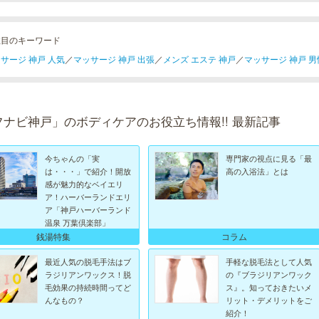
注目のキーワード
サージ 神戸 人気
／
マッサージ 神戸 出張
／
メンズ エステ 神戸
／
マッサージ 神戸 男
フナビ神戸」のボディケアのお役立ち情報!! 最新記事
今ちゃんの「実
専門家の視点に見る「最
は・・・」で紹介！開放
高の入浴法」とは
感が魅力的なベイエリ
ア！ハーバーランドエリ
ア「神戸ハーバーランド
温泉 万葉倶楽部」
銭湯特集
コラム
最近人気の脱毛手法はブ
手軽な脱毛法として人気
ラジリアンワックス！脱
の『ブラジリアンワック
毛効果の持続時間ってど
ス』。知っておきたいメ
んなもの？
リット・デメリットをご
紹介！