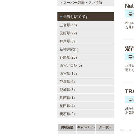
スーパー銭湯・スパ(65)
Na
最寄り駅で探す
Nat
三宮駅(56)
を兼
元町駅(22)
神戸駅(5)
潮
新神戸駅(1)
姫路駅(25)
西宮北口駅(5)
上段
忘れ
西宮駅(16)
芦屋駅(6)
尼崎駅(3)
TR
兵庫駅(1)
長田駅(4)
細か
お気
明石駅(2)
掲載店舗
キャンペーン
クーポン