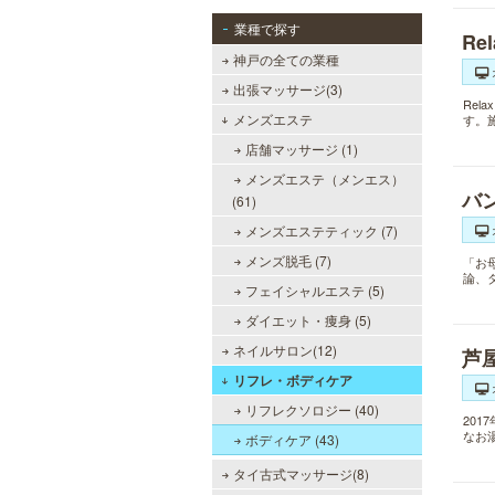
業種で探す
Re
神戸の全ての業種
出張マッサージ(3)
Re
メンズエステ
す。
店舗マッサージ (1)
メンズエステ（メンエス）
バ
(61)
メンズエステティック (7)
メンズ脱毛 (7)
「お
論、
フェイシャルエステ (5)
ダイエット・痩身 (5)
ネイルサロン(12)
芦
リフレ・ボディケア
リフレクソロジー (40)
20
なお
ボディケア (43)
タイ古式マッサージ(8)