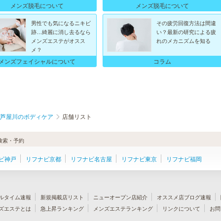
メンズ脱毛について
メンズ脱毛について
男性でも気になるニキビ
その疲労回復方法は間違
跡…綺麗に消し去るなら
い？最新の研究による疲
メンズエステがオスス
れのメカニズムを知る
メ？
メンズフェイシャルについて
コラム
芦屋川のボディケア
店舗リスト
検索・予約
ビ神戸
リフナビ京都
リフナビ名古屋
リフナビ東京
リフナビ福岡
ルタイム速報
新規掲載店リスト
ニューオープン店紹介
オススメ店ブログ速報
ズエステとは
急上昇ランキング
メンズエステランキング
リンクについて
お問