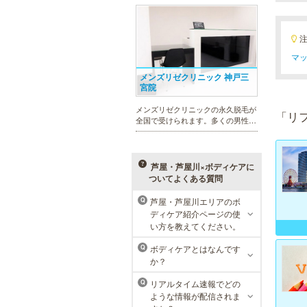
れを楽に済ませたい方を全力でサポ
ート致します。各種体験コースもご
用意し、お待ちしております。
マッ
メンズリゼクリニック 神戸三
宮院
メンズリゼクリニックの永久脱毛が
「リ
全国で受けられます。多くの男性患
者様にご支持頂き、新宿1院から始
まったメンズリゼクリニックが、現
在では提携院含め全国10院を展開す
るクリニックになりました。
芦屋・芦屋川×ボディケアに
ついてよくある質問
芦屋・芦屋川エリアのボ
Q
ディケア紹介ページの使
ラ・パルレ 神戸本店
い方を教えてください。
ラ・パルレでは、脱毛、フェイシャ
ボディケアとはなんです
Q
ルや引き締め、アロマトリートメン
か？
ト、本格的なダイエットコース等、
幅広いメニューでお客様の美を応
リアルタイム速報でどの
Q
援。初めてで不安という方には、初
ような情報が配信されま
回限定体験コースも多数取り揃えて