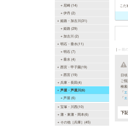
尼崎 (14)
こだ
伊丹 (2)
姫路・加古川(31)
姫路 (29)
加古川 (2)
明石・垂水(11)
｜
←前の
明石 (7)
垂水 (4)
西宮・甲子園(19)
西宮 (19)
日頃
ご指
兵庫・長田(4)
検索
芦屋・芦屋川(6)
「
エ
芦屋 (6)
「
エ
宝塚・川西(10)
下
灘・東灘・岡本(6)
その他［兵庫］(45)