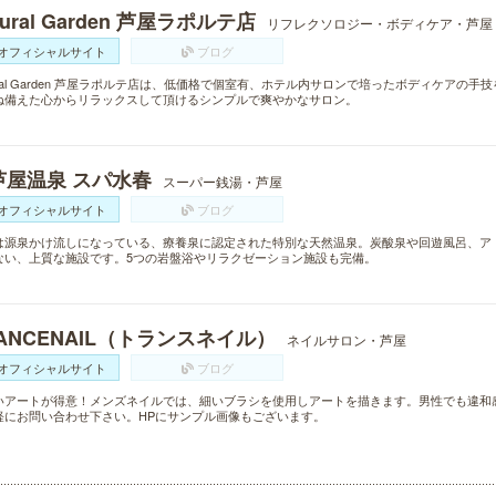
tural Garden 芦屋ラポルテ店
リフレクソロジー・ボディケア・芦屋
オフィシャルサイト
ブログ
ural Garden 芦屋ラポルテ店は、低価格で個室有、ホテル内サロンで培ったボディケア
ね備えた心からリラックスして頂けるシンプルで爽やかなサロン。
芦屋温泉 スパ水春
スーパー銭湯・芦屋
オフィシャルサイト
ブログ
は源泉かけ流しになっている、療養泉に認定された特別な天然温泉。炭酸泉や回遊風呂、ア
ない、上質な施設です。5つの岩盤浴やリラクゼーション施設も完備。
ANCENAIL（トランスネイル）
ネイルサロン・芦屋
オフィシャルサイト
ブログ
いアートが得意！メンズネイルでは、細いブラシを使用しアートを描きます。男性でも違和
軽にお問い合わせ下さい。HPにサンプル画像もございます。