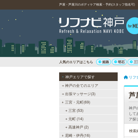
芦屋・芦屋川のボディケア検索・予約(スタッフ指名可)
人気のエリアはこちら
姫路
明石
三
神戸エリアで探す
リフ
神戸の全てのエリア
芦
出張マッサージ(3)
三宮・元町(69)
神戸
三宮 (53)
して
元町 (14)
ア探
高速神戸 (2)
検索
尼崎・伊丹(16)