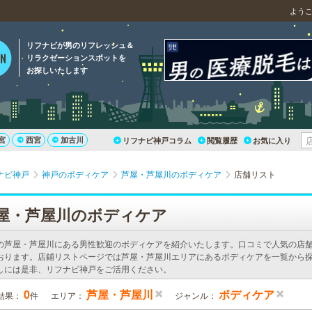
よう
リフナビが男のリフレッシュ＆
リラクゼーションスポットを
お探しいたします
宮
西宮
加古川
リフナビ神戸コラム
閲覧履歴
お気に入り
ナビ神戸
神戸のボディケア
芦屋・芦屋川のボディケア
店舗リスト
屋・芦屋川のボディケア
の芦屋・芦屋川にある男性歓迎のボディケアを紹介いたします。口コミで人気の店
おります。店鋪リストページでは芦屋・芦屋川エリアにあるボディケアを一覧から探
しには是非、リフナビ神戸をご活用ください。
0
芦屋・芦屋川
ボディケア
結果：
件
エリア：
ジャンル：