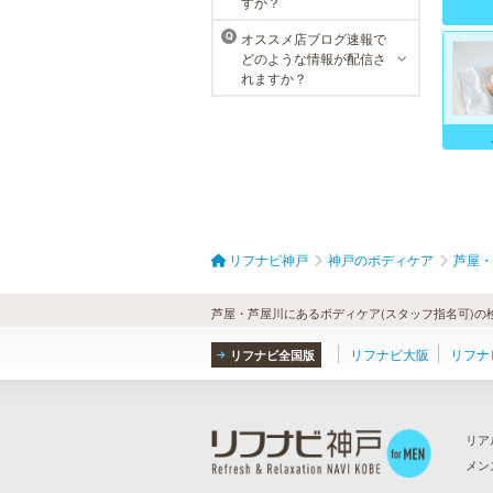
すか？
おります。
オススメ店ブログ速報で
Q
どのような情報が配信さ
れますか？
リフナビ神戸
神戸のボディケア
芦屋・
芦屋・芦屋川にあるボディケア(スタッフ指名可)の
リフナビ大阪
リフナ
リフナビ全国版
リア
メン
ら
）