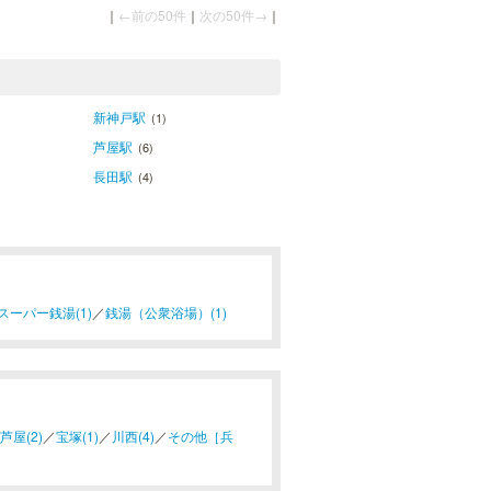
｜
←前の50件
｜
次の50件→
｜
新神戸駅
(1)
芦屋駅
(6)
長田駅
(4)
スーパー銭湯(1)
／
銭湯（公衆浴場）(1)
芦屋(2)
／
宝塚(1)
／
川西(4)
／
その他［兵