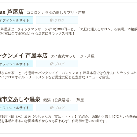
lax 芦屋店
ココロとカラダの癒しサプリ・芦屋
オフィシャルサイト
ブログ
lax 芦屋店は、クイックマッサージが10分880円～と、「気軽に通えるサロン」を実現。本
施術室は全て個室だから心身共にリラックス可能！
ンクンメイ 芦屋本店
タイ古式マッサージ・芦屋
オフィシャルサイト
ブログ
母さんの家」という意味のバンクンメイ。バンクンメイ 芦屋本店では心身共にリラックス
タイアロマオイルトリートメントなど用途に応じた豊富なメニューが自慢。
屋市立あしや温泉
銭湯（公衆浴場）・芦屋
オフィシャルサイト
ブログ
17年6月14日（水）放送【今ちゃんの「実は・・・」】で紹介。源泉かけ流し45℃という熱
湯を体感出来るのは開業当初から今も変わらず。住宅街の憩いの場です。