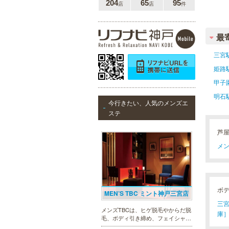
204
65
95
店
店
件
最
三宮
姫路
甲子
明石
今行きたい、人気のメンズエ
ステ
芦
メン
ボ
MEN’S TBC ミント神戸三宮店
三宮
メンズTBCは、ヒゲ脱毛やからだ脱
庫］
毛、ボディ引き締め、フェイシャル
等、清潔感を保ちたい方や、お手入