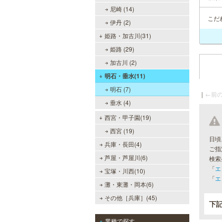
尼崎 (14)
こだ
伊丹 (2)
姫路・加古川(31)
姫路 (29)
加古川 (2)
明石・垂水(11)
明石 (7)
｜
←前の
垂水 (4)
西宮・甲子園(19)
西宮 (19)
日頃
兵庫・長田(4)
ご指
芦屋・芦屋川(6)
検索
「
エ
宝塚・川西(10)
「
エ
灘・東灘・岡本(6)
その他［兵庫］(45)
下
業種で探す