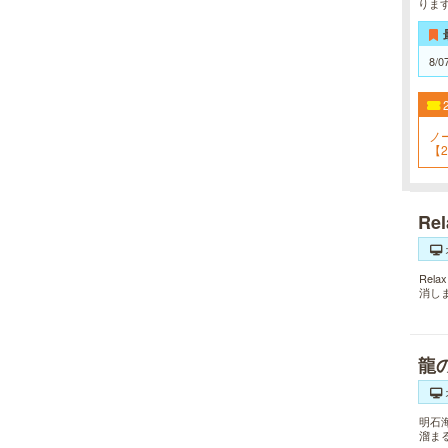
りま
8/0
ノ
【2
Re
Re
消し
龍
明石
溜ま