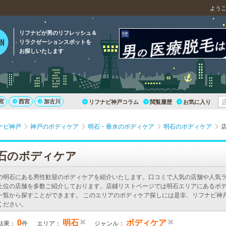
よう
リフナビが男のリフレッシュ＆
リラクゼーションスポットを
お探しいたします
宮
西宮
加古川
リフナビ神戸コラム
閲覧履歴
お気に入り
ナビ神戸
神戸のボディケア
明石・垂水のボディケア
明石のボディケア
石のボディケア
の明石にある男性歓迎のボディケアを紹介いたします。口コミで人気の店舗や人気
上位の店舗を多数ご紹介しております。店鋪リストページでは明石エリアにあるボ
一覧から探すことができます。 このエリアのボディケア探しには是非、リフナビ神
ください。
0
明石
ボディケア
結果：
件
エリア：
ジャンル：