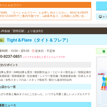
スペシャルフリー
予約時、「スペシャルフリー」とお申し付けください。90分14,000円
90分12,000円でご案内可能です。※諸条件あり。お気軽にお問い合せ
オ
ださいませ！
 / JR各線「西明石駅」より徒歩5分
Tight＆Flare（タイト＆フレア）
EN
業時間：10:00～翌5:00
定休日：不定休
0-9237-0851
※リフナビを見たと言うとスムーズです
だわりポイント
以降も受付 / 24時以降も受付 / 初回割引あり / リピーター割引あり / 領収証発行
 2名様歓迎 / 団体様歓迎 / 完全個室 / シャワー室完備 / 有資格者在籍 / 日本人スタ
み / 女性スタッフのみ / スタッフ指名可 / 駅から徒歩5分以内
お店から一言
っぴり衣装と極みオイルにこだわった、いつでも可愛く楽しいメンズエステで
最新ニュース