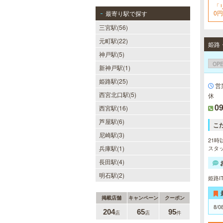
「
0
最寄り駅で探す
三宮駅(56)
元町駅(22)
姫路
神戸駅(5)
OP
新神戸駅(1)
姫路駅(25)
営
西宮北口駅(5)
休
09
西宮駅(16)
芦屋駅(6)
こ
尼崎駅(3)
21時
兵庫駅(1)
スタッ
長田駅(4)
明石駅(2)
姫路I
掲載店舗
キャンペーン
クーポン
8/0
204
65
95
店
店
件