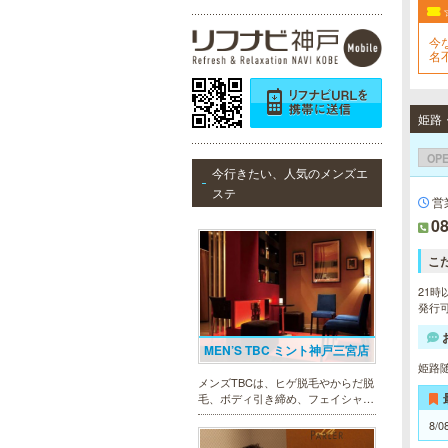
今
名
姫路
OP
今行きたい、人気のメンズエ
ステ
営
08
こ
21時
発行可
MEN’S TBC ミント神戸三宮店
姫路
メンズTBCは、ヒゲ脱毛やからだ脱
毛、ボディ引き締め、フェイシャル
等、清潔感を保ちたい方や、お手入
8/0
れを楽に済ませたい方を全力でサポ
ート致します。各種体験コースもご