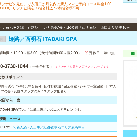
リフナビを見た」で入店二か月以内の新人ママご予約コース料金1,00
円OFF!!、リフナビ限定！指名料込♪※本指名様不可
・明石 / JR各線「姫路駅」より徒歩7分・JR各線「西明石駅」西口より徒歩10分
姫路／西明石 ITADAKI SPA
EN
業時間：10:00～翌3:00（受付時間9:00～翌2:00）
定休日：年中無
0-3730-1044
（完全予約制）
※リフナビを見たと言うとスムーズです
だわりポイント
以降も受付 / 24時以降も受付 / 団体様歓迎 / 完全個室 / シャワー室完備 / 日本人
フのみ / 女性スタッフのみ / スタッフ指名可
お店から一言
TADAKI SPA(頂スパ)は最上級メンズエステサロンです。
最新ニュース
8 01:22
＼新人続々入店中／姫路/西明石エリア最高峰☆