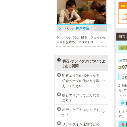
用意し、お待ちしております。
ご
→
く
ラ・パルレ 神戸本店
明石
ラ・パルレでは、脱毛、フェイシャ
ルや引き締め、アロマトリートメン
ト、本格的なダイエットコース等、
OP
幅広いメニューでお客様の美を応
援。初めてで不安という方には、初
回限定体験コースも多数取り揃えて
営
明石×ボディケアについてよ
おります。
くある質問
07
明石エリアのボディケア
Q
こ
メンズリゼクリニック 神戸三
紹介ページの使い方を教
宮院
えてください。
21時
可 /
メンズリゼクリニックの永久脱毛が
ッフの
明石エリアってどんなと
Q
全国で受けられます。多くの男性患
ころ？
者様にご支持頂き、新宿1院から始
まったメンズリゼクリニックが、現
ボディケアとはなんです
Q
在では提携院含め全国10院を展開す
ちょ
か？
るクリニックになりました。
す。
リアルタイム速報でどの
Q