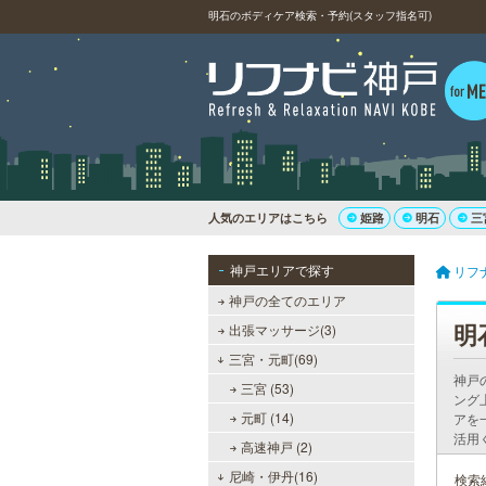
明石のボディケア検索・予約(スタッフ指名可)
人気のエリアはこちら
姫路
明石
三
神戸エリアで探す
リフ
神戸の全てのエリア
明
出張マッサージ(3)
三宮・元町(69)
神戸
三宮 (53)
ング
元町 (14)
アを
活用
高速神戸 (2)
尼崎・伊丹(16)
検索