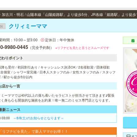
クリィミーママ
EN
業時間：10:00～翌3:00
定休日：年中無休
0-9980-0445
（完全予約制）
※リフナビを見たと言うとスムーズです
だわりポイント
以降も受付 / 初回割引あり / キャッシュレス決済OK / 2名様歓迎 / 団体様歓
 完全個室 / シャワー室完備 / 日本人スタッフのみ / 女性スタッフのみ / スタッフ
 / 駅から徒歩5分以内
お店から一言
ィミーママでは40代以上の落ち着いたセラピストが担当させて頂きます♪緊張
なく身も心も開放的な施術をお約束！唯一無二のミセス専門店となります。
最新ニュース
8 03:00
～8/8(土)のお知らせとなります～
「リフナビを見た」で新人ママがお得！！
オ