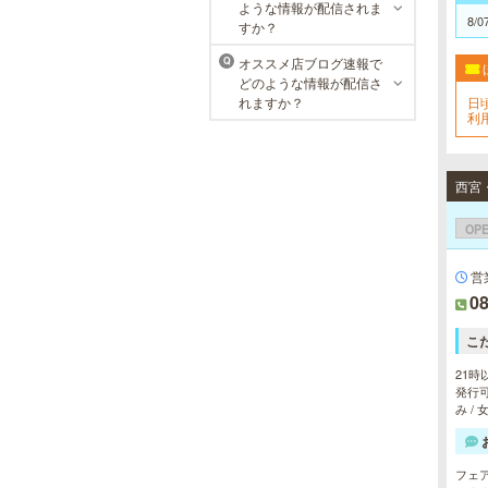
ような情報が配信されま
8/0
すか？
オススメ店ブログ速報で
Q
どのような情報が配信さ
れますか？
日
利用
7,
OP
営
08
こ
21時
発行可
み /
フェ