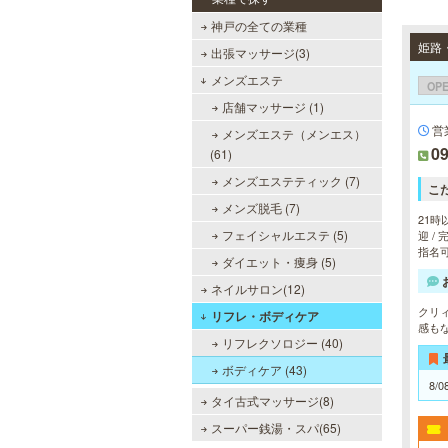
神戸の全ての業種
出張マッサージ(3)
メンズエステ
OP
店舗マッサージ (1)
営
メンズエステ（メンエス）
09
(61)
メンズエステティック (7)
こ
メンズ脱毛 (7)
21時
フェイシャルエステ (5)
迎 /
指名可
ダイエット・痩身 (5)
ネイルサロン(12)
クリ
リフレ・ボディケア
感も
リフレクソロジー (40)
ボディケア (43)
8/0
タイ古式マッサージ(8)
スーパー銭湯・スパ(65)