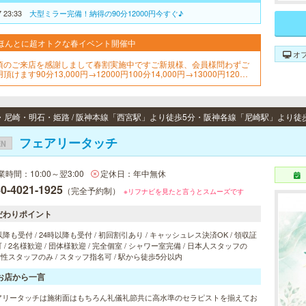
7 23:33
大型ミラー完備！納得の90分12000円今すぐ♪
ほんとに超オトクな春イベント開催中
オ
頃のご来店を感謝しまして春割実施中ですご新規様、会員様問わずご
頂けます90分13,000円→12000円100分14,000円→13000円120分1
000円→15000円
フェアリータッチ
EN
業時間：10:00～翌3:00
定休日：年中無休
0-4021-1925
（完全予約制）
※リフナビを見たと言うとスムーズです
だわりポイント
以降も受付 / 24時以降も受付 / 初回割引あり / キャッシュレス決済OK / 領収証
 / 2名様歓迎 / 団体様歓迎 / 完全個室 / シャワー室完備 / 日本人スタッフの
 女性スタッフのみ / スタッフ指名可 / 駅から徒歩5分以内
お店から一言
アリータッチは施術面はもちろん礼儀礼節共に高水準のセラピストを揃えてお