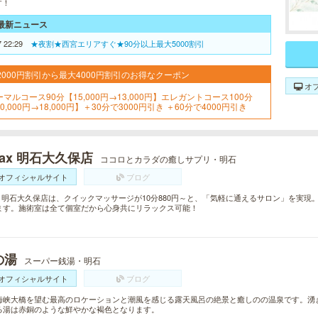
す！
最新ニュース
7 22:29
★夜割★西宮エリアすぐ★90分以上最大5000割引
2000円割引から最大4000円割引のお得なクーポン
オ
ーマルコース90分【15,000円→13,000円】エレガントコース100分
0,000円→18,000円】＋30分で3000円引き ＋60分で4000円引き
lax 明石大久保店
ココロとカラダの癒しサプリ・明石
オフィシャルサイト
ブログ
lax 明石大久保店は、クイックマッサージが10分880円～と、「気軽に通えるサロン」を実
ます。施術室は全て個室だから心身共にリラックス可能！
の湯
スーパー銭湯・明石
オフィシャルサイト
ブログ
海峡大橋を望む最高のロケーションと潮風を感じる露天風呂の絶景と癒しのの温泉です。湧
る湯は赤銅のような鮮やかな褐色となります。