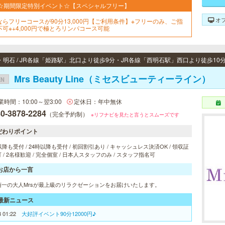
☆期間限定特別イベント☆【スペシャルフリー】
オ
ならフリーコースが90分13,000円【ご利用条件】※フリーのみ、ご指
不可※+4,000円で極とろリンパコース可能
・明石 / JR各線「姫路駅」北口より徒歩9分・JR各線「西明石駅」西口より徒歩10
Mrs Beauty Line（ミセスビューティーライン）
EN
業時間：10:00～翌3:00
定休日：年中無休
0-3878-2284
（完全予約制）
※リフナビを見たと言うとスムーズです
だわりポイント
以降も受付 / 24時以降も受付 / 初回割引あり / キャッシュレス決済OK / 領収証
 / 2名様歓迎 / 完全個室 / 日本人スタッフのみ / スタッフ指名可
お店から一言
随一の大人Mrsが最上級のリラクゼーションをお届けいたします。
最新ニュース
8 01:22
大好評イベント90分12000円♪