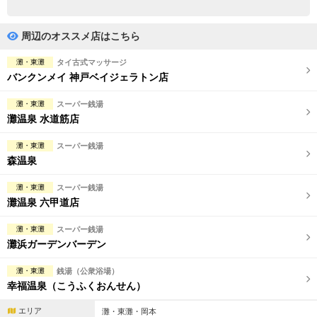
完全個室
半個室あり
ペアルームあり
シャワー室完備
周辺のオススメ店はこちら
フットバスあり
岩盤浴あり
灘・東灘
タイ古式マッサージ
バンクンメイ 神戸ベイジェラトン店
専用駐車場あり
有資格者在籍
灘・東灘
スーパー銭湯
日本人スタッフのみ
女性スタッフのみ
灘温泉 水道筋店
スタッフ指名可
Ｗセラピスト
灘・東灘
スーパー銭湯
森温泉
駅から徒歩5分以内
灘・東灘
スーパー銭湯
灘温泉 六甲道店
こだわり条件を変更
灘・東灘
スーパー銭湯
閉じる
灘浜ガーデンバーデン
灘・東灘
銭湯（公衆浴場）
幸福温泉（こうふくおんせん）
エリア
灘・東灘・岡本