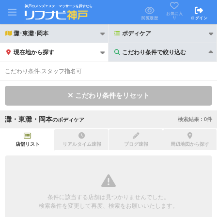
神戸のメンズエステ・マッサージを探すなら
お気に入
り
閲覧履歴
ログイン
灘･東灘･岡本
ボディケア
現在地から探す
こだわり条件で絞り込む
こだわり条件で絞り込む
こだわり条件:
スタッフ指名可
こだわり条件をリセット
灘・東灘・岡本
検索結果 :
0
件
の
ボディケア
21時以降も受付
24時以降も受付
初回割引あり
リピーター割引あり
店舗リスト
リアルタイム速報
ブログ速報
周辺地図から探す
団体割引
ポイントカード有
キャッシュレス決済OK
領収証発行可
条件に該当する店舗は見つかりませんでした。
2名様歓迎
団体様歓迎
検索条件を変更して再度、検索をお願いいたします。