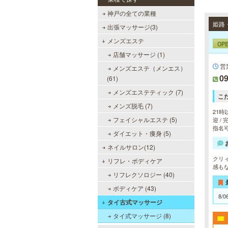
神戸の全ての業種
出張マッサージ(3)
メンズエステ
OP
店舗マッサージ (1)
営
メンズエステ（メンエス）
09
(61)
メンズエステティック (7)
こ
メンズ脱毛 (7)
21時
フェイシャルエステ (5)
迎 /
指名可
ダイエット・痩身 (5)
ネイルサロン(12)
クリ
リフレ・ボディケア
感も
リフレクソロジー (40)
ボディケア (43)
8/0
タイ古式マッサージ
タイ式マッサージ (8)