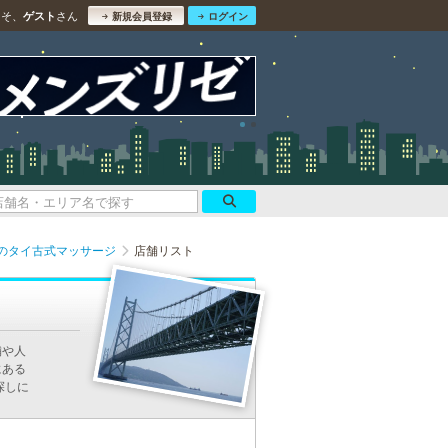
こそ、
さん
ゲスト
新規会員登録
ログイン
のタイ古式マッサージ
店舗リスト
舗や人
にある
探しに