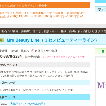
ほんとに超オトクな春イベント開催中
オ
頃のご来店を感謝しまして春割実施中ですご新規様、会員様問わずご
頂けます90分13,000円→12000円100分14,000円→13000円120分1
000円→15000円
・明石 / JR各線「姫路駅」北口より徒歩9分・JR各線「西明石駅」西口より徒歩10
Mrs Beauty Line（ミセスビューティーライン）
EN
業時間：10:00～翌3:00
定休日：年中無休
0-3878-2284
（完全予約制）
※リフナビを見たと言うとスムーズです
だわりポイント
以降も受付 / 24時以降も受付 / 初回割引あり / キャッシュレス決済OK / 領収証
 / 2名様歓迎 / 完全個室 / 日本人スタッフのみ / スタッフ指名可
お店から一言
随一の大人Mrsが最上級のリラクゼーションをお届けいたします。
最新ニュース
6 20:03
大好評イベント90分12000円♪