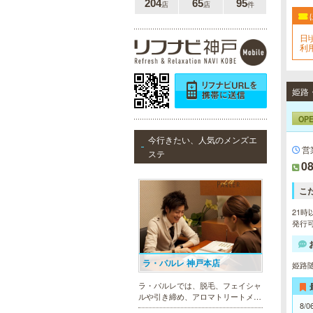
204
65
95
店
店
件
日
利用
7,
姫路
OP
今行きたい、人気のメンズエ
営
ステ
08
こ
21時
発行可
ラ・パルレ 神戸本店
姫路
ラ・パルレでは、脱毛、フェイシャ
ルや引き締め、アロマトリートメン
8/0
ト、本格的なダイエットコース等、