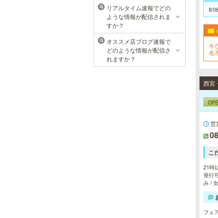
リアルタイム速報でどの
Q
8/0
ような情報が配信されま
すか？
オススメ店ブログ速報で
Q
今
どのような情報が配信さ
名
れますか？
OP
営
08
こ
21時
発行可
み /
フェ