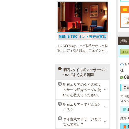
幅広いメニューでお客様の美を応
援。初めてで不安という方には、初
回限定体験コースも多数取り揃えて
おります。
ご
→
く
MEN’S TBC ミント神戸三宮店
姫路
メンズTBCは、ヒゲ脱毛やからだ脱
毛、ボディ引き締め、フェイシャル
OP
等、清潔感を保ちたい方や、お手入
れを楽に済ませたい方を全力でサポ
ート致します。各種体験コースもご
営
用意し、お待ちしております。
明石×タイ古式マッサージに
休
ついてよくある質問
09
明石エリアのタイ古式マ
Q
こ
メンズリゼクリニック 神戸三
ッサージ紹介ページの使
宮院
い方を教えてください。
21時
スタッ
メンズリゼクリニックの永久脱毛が
明石エリアってどんなと
Q
全国で受けられます。多くの男性患
ころ？
者様にご支持頂き、新宿1院から始
まったメンズリゼクリニックが、現
姫路I
タイ古式マッサージとは
Q
在では提携院含め全国10院を展開す
なんですか？
るクリニックになりました。