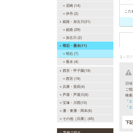
尼崎 (14)
こだ
伊丹 (2)
姫路・加古川(31)
姫路 (29)
加古川 (2)
明石・垂水(11)
明石 (7)
｜
←前の
垂水 (4)
西宮・甲子園(19)
西宮 (19)
日頃
兵庫・長田(4)
ご指
芦屋・芦屋川(6)
検索
「
エ
宝塚・川西(10)
「
エ
灘・東灘・岡本(6)
その他［兵庫］(45)
下
業種で探す