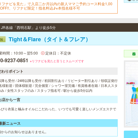
リフナビを見た」で入店二か月以内の新人ママご予約コース料金1,00
円OFF!!、リフナビ限定！指名料込♪※本指名様不可
 / JR各線「西明石駅」より徒歩5分
Tight＆Flare（タイト＆フレア）
EN
業時間：10:00～翌5:00
定休日：不定休
0-9237-0851
※リフナビを見たと言うとスムーズです
だわりポイント
以降も受付 / 24時以降も受付 / 初回割引あり / リピーター割引あり / 領収証発行
 2名様歓迎 / 団体様歓迎 / 完全個室 / シャワー室完備 / 有資格者在籍 / 日本人スタ
み / 女性スタッフのみ / スタッフ指名可 / 駅から徒歩5分以内
お店から一言
っぴり衣装と極みオイルにこだわった、いつでも可愛く楽しいメンズエステで
最新ニュース
舗からのお知らせはありません。