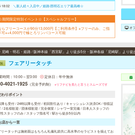
6 18:02
＼新人続々入店中／姫路/西明石エリア最高峰☆
☆期間限定特別イベント☆【スペシャルフリー】
オ
ならフリーコースが90分13,000円【ご利用条件】※フリーのみ、ご指
不可※+4,000円で極とろリンパコース可能
フェアリータッチ
EN
業時間：10:00～翌3:00
定休日：年中無休
0-4021-1925
（完全予約制）
※リフナビを見たと言うとスムーズです
だわりポイント
以降も受付 / 24時以降も受付 / 初回割引あり / キャッシュレス決済OK / 領収証
 / 2名様歓迎 / 団体様歓迎 / 完全個室 / シャワー室完備 / 日本人スタッフの
 女性スタッフのみ / スタッフ指名可 / 駅から徒歩5分以内
お店から一言
アリータッチは施術面はもちろん礼儀礼節共に高水準のセラピストを揃えてお