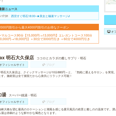
す！
最新ニュース
6 17:31
西宮すぐ明石18:00~★美女と極液マッサージ♪
2000円割引から最大4000円割引のお得なクーポン
オ
ーマルコース90分【15,000円→13,000円】エレガントコース100分
0,000円→18,000円】＋30分で3000円引き ＋60分で4000円引き
lax 明石大久保店
ココロとカラダの癒しサプリ・明石
オフィシャルサイト
ブログ
lax 明石大久保店は、クイックマッサージが10分880円～と、「気軽に通えるサロン」を実
ます。施術室は全て個室だから心身共にリラックス可能！
の湯
スーパー銭湯・明石
オフィシャルサイト
ブログ
海峡大橋を望む最高のロケーションと潮風を感じる露天風呂の絶景と癒しのの温泉です。湧
る湯は赤銅のような鮮やかな褐色となります。