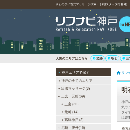
明石のタイ古式マッサージ検索・予約(スタッフ指名可)
人気のエリアはこちら
姫路
明石
三
神戸エリアで探す
リフ
神戸の全てのエリア
明
出張マッサージ(3)
三宮・元町(69)
神戸
三宮 (53)
気ラ
元町 (14)
タイ
は是
高速神戸 (2)
尼崎・伊丹(16)
検索