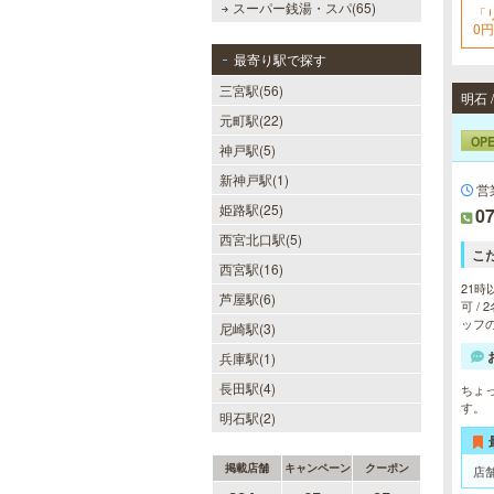
スーパー銭湯・スパ(65)
「
0
最寄り駅で探す
三宮駅(56)
明石
元町駅(22)
OP
神戸駅(5)
新神戸駅(1)
営
姫路駅(25)
07
西宮北口駅(5)
こ
西宮駅(16)
21時
芦屋駅(6)
可 /
ッフの
尼崎駅(3)
兵庫駅(1)
長田駅(4)
ちょ
す。
明石駅(2)
掲載店舗
キャンペーン
クーポン
店