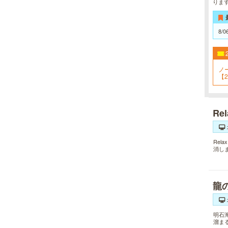
りま
8/0
ノ
【2
Re
Re
消し
龍
明石
溜ま