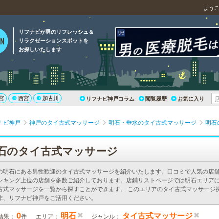
よう
リフナビが男のリフレッシュ＆
リラクゼーションスポットを
お探しいたします
宮
西宮
加古川
リフナビ神戸コラム
閲覧履歴
お気に入り
ナビ神戸
神戸のタイ古式マッサージ
明石・垂水のタイ古式マッサージ
明石
石のタイ古式マッサージ
の明石にある男性歓迎のタイ古式マッサージを紹介いたします。口コミで人気の店
ンキング上位の店舗を多数ご紹介しております。店鋪リストページでは明石エリア
古式マッサージを一覧から探すことができます。 このエリアのタイ古式マッサージ
非、リフナビ神戸をご活用ください。
0
明石
タイ古式マッサージ
結果：
件
エリア：
ジャンル：