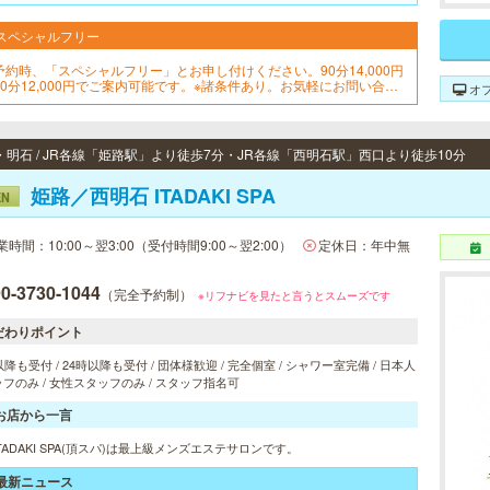
スペシャルフリー
予約時、「スペシャルフリー」とお申し付けください。90分14,000円
90分12,000円でご案内可能です。※諸条件あり。お気軽にお問い合せ
オ
ださいませ！
・明石 / JR各線「姫路駅」より徒歩7分・JR各線「西明石駅」西口より徒歩10分
姫路／西明石 ITADAKI SPA
EN
業時間：10:00～翌3:00（受付時間9:00～翌2:00）
定休日：年中無
0-3730-1044
（完全予約制）
※リフナビを見たと言うとスムーズです
だわりポイント
以降も受付 / 24時以降も受付 / 団体様歓迎 / 完全個室 / シャワー室完備 / 日本人
フのみ / 女性スタッフのみ / スタッフ指名可
お店から一言
TADAKI SPA(頂スパ)は最上級メンズエステサロンです。
最新ニュース