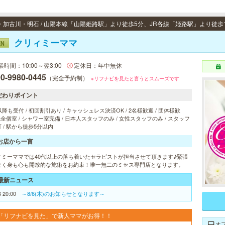
クリィミーママ
EN
業時間：10:00～翌3:00
定休日：年中無休
0-9980-0445
（完全予約制）
※リフナビを見たと言うとスムーズです
だわりポイント
以降も受付 / 初回割引あり / キャッシュレス決済OK / 2名様歓迎 / 団体様歓
 完全個室 / シャワー室完備 / 日本人スタッフのみ / 女性スタッフのみ / スタッフ
 / 駅から徒歩5分以内
お店から一言
ィミーママでは40代以上の落ち着いたセラピストが担当させて頂きます♪緊張
なく身も心も開放的な施術をお約束！唯一無二のミセス専門店となります。
最新ニュース
6 20:00
～8/6(木)のお知らせとなります～
「リフナビを見た」で新人ママがお得！！
オ