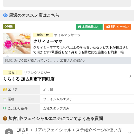
完全個室
半個室あり
ペアルームあり
シャワー室完備
周辺のオススメ店はこちら
フットバスあり
岩盤浴あり
OPEN
本日出勤あり
割引クーポン
姫路・他
オイルマッサージ
専用駐車場あり
有資格者在籍
クリィミーママ
クリィミーママでは40代以上の落ち着いたセラピストが担当させ
日本人スタッフのみ
女性スタッフのみ
て頂きます♪緊張感もなく身も心も開放的な施術をお約束！唯一無
二のミセス専門店となります。
スタッフ指名可
Ｗセラピスト
18:02
近づくほど癒されていく。。。加藤さんの紹介♪
駅から徒歩5分以内
加古川
リフレクソロジー
りらくる 加古川市平岡町店
こだわり条件を変更
エリア
加古川
業種
フェイシャルエステ
閉じる
こだわり条件
女性スタッフのみ
加古川×フェイシャルエステについてよくある質問
加古川エリアのフェイシャルエステ紹介ページの使い方
Q