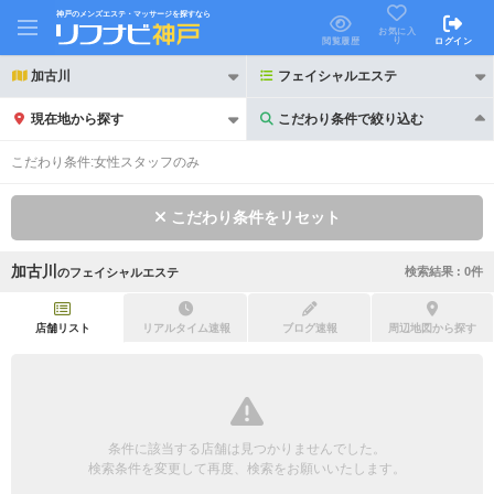
神戸のメンズエステ・マッサージを探すなら
お気に入
り
閲覧履歴
ログイン
加古川
フェイシャルエステ
現在地から探す
こだわり条件で絞り込む
こだわり条件で絞り込む
こだわり条件:
女性スタッフのみ
こだわり条件をリセット
加古川
検索結果 :
0
件
の
フェイシャルエステ
21時以降も受付
24時以降も受付
初回割引あり
リピーター割引あり
店舗リスト
リアルタイム速報
ブログ速報
周辺地図から探す
団体割引
ポイントカード有
キャッシュレス決済OK
領収証発行可
条件に該当する店舗は見つかりませんでした。
2名様歓迎
団体様歓迎
検索条件を変更して再度、検索をお願いいたします。