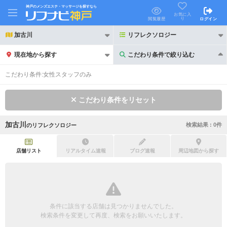
神戸のメンズエステ・マッサージを探すなら
お気に入
り
閲覧履歴
ログイン
加古川
リフレクソロジー
現在地から探す
こだわり条件で絞り込む
こだわり条件で絞り込む
こだわり条件:
女性スタッフのみ
こだわり条件をリセット
加古川
検索結果 :
0
件
の
リフレクソロジー
21時以降も受付
24時以降も受付
初回割引あり
リピーター割引あり
店舗リスト
リアルタイム速報
ブログ速報
周辺地図から探す
団体割引
ポイントカード有
キャッシュレス決済OK
領収証発行可
条件に該当する店舗は見つかりませんでした。
2名様歓迎
団体様歓迎
検索条件を変更して再度、検索をお願いいたします。