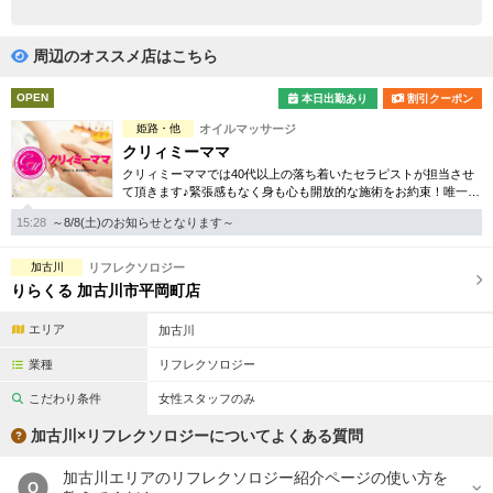
完全個室
半個室あり
ペアルームあり
シャワー室完備
周辺のオススメ店はこちら
フットバスあり
岩盤浴あり
OPEN
本日出勤あり
割引クーポン
姫路・他
オイルマッサージ
専用駐車場あり
有資格者在籍
クリィミーママ
クリィミーママでは40代以上の落ち着いたセラピストが担当させ
日本人スタッフのみ
女性スタッフのみ
て頂きます♪緊張感もなく身も心も開放的な施術をお約束！唯一無
二のミセス専門店となります。
スタッフ指名可
Ｗセラピスト
15:28
～8/8(土)のお知らせとなります～
駅から徒歩5分以内
加古川
リフレクソロジー
りらくる 加古川市平岡町店
こだわり条件を変更
エリア
加古川
業種
リフレクソロジー
閉じる
こだわり条件
女性スタッフのみ
加古川×リフレクソロジーについてよくある質問
加古川エリアのリフレクソロジー紹介ページの使い方を
Q