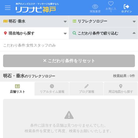
神戸のメンズエステ・マッサージを探すなら
お気に入
り
閲覧履歴
ログイン
明石･垂水
リフレクソロジー
現在地から探す
こだわり条件で絞り込む
こだわり条件で絞り込む
こだわり条件:
女性スタッフのみ
こだわり条件をリセット
明石・垂水
検索結果 :
0
件
の
リフレクソロジー
21時以降も受付
24時以降も受付
初回割引あり
リピーター割引あり
店舗リスト
リアルタイム速報
ブログ速報
周辺地図から探す
団体割引
ポイントカード有
キャッシュレス決済OK
領収証発行可
条件に該当する店舗は見つかりませんでした。
2名様歓迎
団体様歓迎
検索条件を変更して再度、検索をお願いいたします。