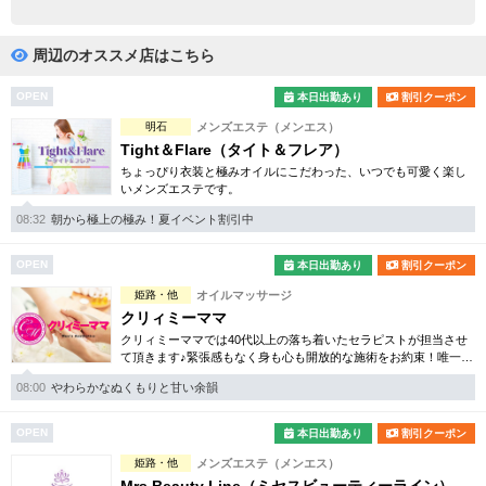
完全個室
半個室あり
ペアルームあり
シャワー室完備
周辺のオススメ店はこちら
フットバスあり
岩盤浴あり
OPEN
本日出勤あり
割引クーポン
明石
メンズエステ（メンエス）
専用駐車場あり
有資格者在籍
Tight＆Flare（タイト＆フレア）
ちょっぴり衣装と極みオイルにこだわった、いつでも可愛く楽し
日本人スタッフのみ
女性スタッフのみ
いメンズエステです。
スタッフ指名可
Ｗセラピスト
08:32
朝から極上の極み！夏イベント割引中
駅から徒歩5分以内
OPEN
本日出勤あり
割引クーポン
姫路・他
オイルマッサージ
こだわり条件を変更
クリィミーママ
クリィミーママでは40代以上の落ち着いたセラピストが担当させ
て頂きます♪緊張感もなく身も心も開放的な施術をお約束！唯一無
閉じる
二のミセス専門店となります。
08:00
やわらかなぬくもりと甘い余韻
OPEN
本日出勤あり
割引クーポン
姫路・他
メンズエステ（メンエス）