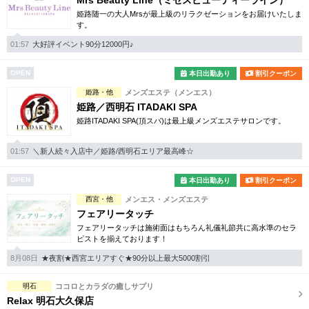
Mrs Beauty Line（ミセスビューティーライン）
姫路随一の大人Mrsが最上級のリラクゼーションをお届けいたしま
す。
01:57
大好評イベント90分12000円♪
OPEN
本日出勤あり
割引クーポン
姫路・他
メンズエステ（メンエス）
姫路／西明石 ITADAKI SPA
姫路ITADAKI SPA(頂スパ)は最上級メンズエステサロンです。
01:57
＼新人続々入店中／姫路/西明石エリア最高峰☆
OPEN
本日出勤あり
割引クーポン
西宮・他
メンエス・メンズエステ
フェアリータッチ
フェアリータッチは施術面はもちろん礼儀礼節共に高水準のセラ
ピストを揃えております！
8月08日
★夜割★西宮エリアすぐ★90分以上最大5000割引
明石
ココロとカラダの癒しサプリ
Relax 明石大久保店