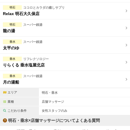
明石
ココロとカラダの癒しサプリ
Relax 明石大久保店
明石
スーパー銭湯
龍の湯
垂水
スーパー銭湯
太平のゆ
垂水
リフレクソロジー
りらくる 垂水塩屋北店
垂水
スーパー銭湯
月の湯船
エリア
明石・垂水
業種
店舗マッサージ
こだわり条件
女性スタッフのみ
明石・垂水×店舗マッサージについてよくある質問