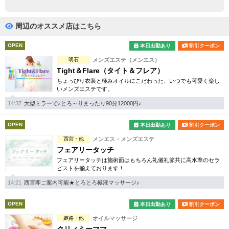
完全個室
半個室あり
ペアルームあり
シャワー室完備
周辺のオススメ店はこちら
フットバスあり
岩盤浴あり
OPEN
本日出勤あり
割引クーポン
明石
メンズエステ（メンエス）
専用駐車場あり
有資格者在籍
Tight＆Flare（タイト＆フレア）
ちょっぴり衣装と極みオイルにこだわった、いつでも可愛く楽し
日本人スタッフのみ
女性スタッフのみ
いメンズエステです。
スタッフ指名可
Ｗセラピスト
14:37
大型ミラーで♪とろ～りまったり90分12000円♪
駅から徒歩5分以内
OPEN
本日出勤あり
割引クーポン
西宮・他
メンエス・メンズエステ
こだわり条件を変更
フェアリータッチ
フェアリータッチは施術面はもちろん礼儀礼節共に高水準のセラ
ピストを揃えております！
閉じる
14:21
西宮即ご案内可能★とろとろ極液マッサージ♪
OPEN
本日出勤あり
割引クーポン
姫路・他
オイルマッサージ