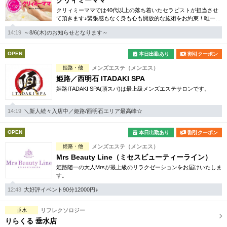
クリィミーママ
クリィミーママでは40代以上の落ち着いたセラピストが担当させ
て頂きます♪緊張感もなく身も心も開放的な施術をお約束！唯一無
二のミセス専門店となります。
14:19
～8/6(木)のお知らせとなります～
OPEN
本日出勤あり
割引クーポン
姫路・他
メンズエステ（メンエス）
姫路／西明石 ITADAKI SPA
姫路ITADAKI SPA(頂スパ)は最上級メンズエステサロンです。
14:19
＼新人続々入店中／姫路/西明石エリア最高峰☆
OPEN
本日出勤あり
割引クーポン
姫路・他
メンズエステ（メンエス）
Mrs Beauty Line（ミセスビューティーライン）
姫路随一の大人Mrsが最上級のリラクゼーションをお届けいたしま
す。
12:43
大好評イベント90分12000円♪
垂水
リフレクソロジー
りらくる 垂水店