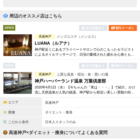
完全個室
半個室あり
ペアルームあり
シャワー室完備
周辺のオススメ店はこちら
フットバスあり
岩盤浴あり
OPEN
本日出勤あり
割引クーポン
高速神戸
メンズエステ（メンエス）
専用駐車場あり
有資格者在籍
LUANA（ルアナ）
神戸駅近くにあるプライベートサロンで心のこもったセラピスト
日本人スタッフのみ
女性スタッフのみ
によるオイルマッサージで、日頃の蓄積された疲れを心身ともに
癒します。
スタッフ指名可
Ｗセラピスト
OPEN
本日出勤あり
割引クーポン
高速神戸
上質な温泉・宿泊・食・憩いの場
駅から徒歩5分以内
神戸ハーバーランド温泉 万葉倶楽部
2020年4月1日（水）【今ちゃんの「実は・・・」】で紹介。かけ
こだわり条件を変更
流し天然温泉が人気の銭湯。神戸駅から程近い美しい景観の街に
あり、24時間営業で癒されたい時いつでもお越しいただける「都
エリア
市の温泉郷」です。
高速神戸
閉じる
業種
ダイエット・痩身
こだわり条件
日本人スタッフのみ
高速神戸×ダイエット・痩身についてよくある質問