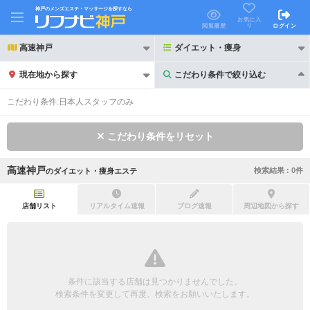
神戸のメンズエステ・マッサージを探すなら
お気に入
り
閲覧履歴
ログイン
高速神戸
ダイエット・痩身
現在地から探す
こだわり条件で絞り込む
こだわり条件で絞り込む
こだわり条件:
日本人スタッフのみ
こだわり条件をリセット
高速神戸
検索結果 :
0
件
の
ダイエット・痩身エステ
21時以降も受付
24時以降も受付
初回割引あり
リピーター割引あり
店舗リスト
リアルタイム速報
ブログ速報
周辺地図から探す
団体割引
ポイントカード有
キャッシュレス決済OK
領収証発行可
条件に該当する店舗は見つかりませんでした。
2名様歓迎
団体様歓迎
検索条件を変更して再度、検索をお願いいたします。