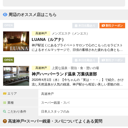
完全個室
半個室あり
ペアルームあり
シャワー室完備
周辺のオススメ店はこちら
フットバスあり
岩盤浴あり
OPEN
本日出勤あり
割引クーポン
高速神戸
メンズエステ（メンエス）
専用駐車場あり
有資格者在籍
LUANA（ルアナ）
神戸駅近くにあるプライベートサロンで心のこもったセラピスト
日本人スタッフのみ
女性スタッフのみ
によるオイルマッサージで、日頃の蓄積された疲れを心身ともに
癒します。
スタッフ指名可
Ｗセラピスト
OPEN
本日出勤あり
割引クーポン
高速神戸
上質な温泉・宿泊・食・憩いの場
駅から徒歩5分以内
神戸ハーバーランド温泉 万葉倶楽部
2020年4月1日（水）【今ちゃんの「実は・・・」】で紹介。かけ
こだわり条件を変更
流し天然温泉が人気の銭湯。神戸駅から程近い美しい景観の街に
あり、24時間営業で癒されたい時いつでもお越しいただける「都
エリア
市の温泉郷」です。
高速神戸
閉じる
業種
スーパー銭湯・スパ
こだわり条件
日本人スタッフのみ
高速神戸×スーパー銭湯・スパについてよくある質問