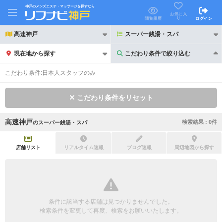
神戸のメンズエステ・マッサージを探すなら
お気に入
り
閲覧履歴
ログイン
高速神戸
スーパー銭湯・スパ
現在地から探す
こだわり条件で絞り込む
こだわり条件で絞り込む
こだわり条件:
日本人スタッフのみ
こだわり条件をリセット
高速神戸
検索結果 :
0
件
の
スーパー銭湯・スパ
21時以降も受付
24時以降も受付
初回割引あり
リピーター割引あり
店舗リスト
リアルタイム速報
ブログ速報
周辺地図から探す
団体割引
ポイントカード有
キャッシュレス決済OK
領収証発行可
条件に該当する店舗は見つかりませんでした。
2名様歓迎
団体様歓迎
検索条件を変更して再度、検索をお願いいたします。