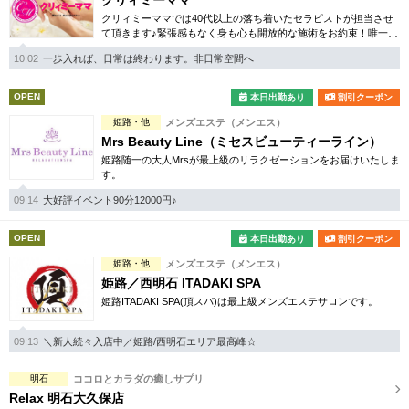
クリィミーママ
クリィミーママでは40代以上の落ち着いたセラピストが担当させ
て頂きます♪緊張感もなく身も心も開放的な施術をお約束！唯一無
二のミセス専門店となります。
10:02
一歩入れば、日常は終わります。非日常空間へ
OPEN
本日出勤あり
割引クーポン
姫路・他
メンズエステ（メンエス）
Mrs Beauty Line（ミセスビューティーライン）
姫路随一の大人Mrsが最上級のリラクゼーションをお届けいたしま
す。
09:14
大好評イベント90分12000円♪
OPEN
本日出勤あり
割引クーポン
姫路・他
メンズエステ（メンエス）
姫路／西明石 ITADAKI SPA
姫路ITADAKI SPA(頂スパ)は最上級メンズエステサロンです。
09:13
＼新人続々入店中／姫路/西明石エリア最高峰☆
明石
ココロとカラダの癒しサプリ
Relax 明石大久保店