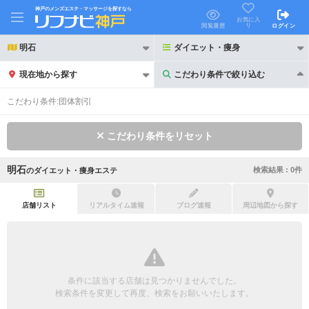
神戸のメンズエステ・マッサージを探すなら
お気に入
り
閲覧履歴
ログイン
明石
ダイエット・痩身
現在地から探す
こだわり条件で絞り込む
こだわり条件で絞り込む
こだわり条件:
団体割引
こだわり条件をリセット
明石
検索結果 :
0
件
の
ダイエット・痩身エステ
21時以降も受付
24時以降も受付
初回割引あり
リピーター割引あり
店舗リスト
リアルタイム速報
ブログ速報
周辺地図から探す
団体割引
ポイントカード有
キャッシュレス決済OK
領収証発行可
条件に該当する店舗は見つかりませんでした。
2名様歓迎
団体様歓迎
検索条件を変更して再度、検索をお願いいたします。