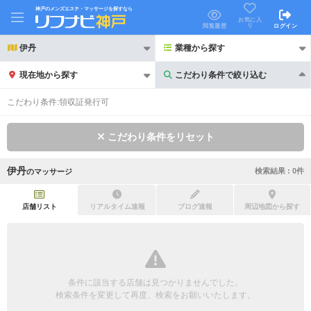
神戸のメンズエステ・マッサージを探すなら
お気に入
り
閲覧履歴
ログイン
伊丹
業種から探す
現在地から探す
こだわり条件で絞り込む
こだわり条件で絞り込む
こだわり条件:
領収証発行可
こだわり条件をリセット
伊丹
検索結果 :
0
件
の
マッサージ
21時以降も受付
24時以降も受付
初回割引あり
リピーター割引あり
店舗リスト
リアルタイム速報
ブログ速報
周辺地図から探す
団体割引
ポイントカード有
キャッシュレス決済OK
領収証発行可
条件に該当する店舗は見つかりませんでした。
2名様歓迎
団体様歓迎
検索条件を変更して再度、検索をお願いいたします。