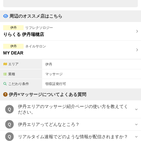
完全個室
半個室あり
ペアルームあり
シャワー室完備
周辺のオススメ店はこちら
フットバスあり
岩盤浴あり
伊丹
リフレクソロジー
りらくる 伊丹瑞穂店
専用駐車場あり
有資格者在籍
伊丹
ネイルサロン
日本人スタッフのみ
女性スタッフのみ
MY DEAR
スタッフ指名可
Ｗセラピスト
エリア
伊丹
業種
マッサージ
駅から徒歩5分以内
こだわり条件
領収証発行可
こだわり条件を変更
伊丹×マッサージについてよくある質問
伊丹エリアのマッサージ紹介ページの使い方を教えてく
閉じる
Q
ださい。
伊丹エリアってどんなところ？
Q
リアルタイム速報でどのような情報が配信されますか？
Q