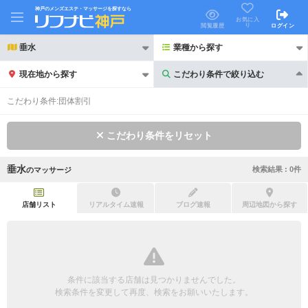
神戸のメンズエステ・マッサージを探すなら
お気に入
り
閲覧履歴
ログイン
垂水
業種から探す
現在地から探す
こだわり条件で絞り込む
こだわり条件で絞り込む
こだわり条件:
団体割引
こだわり条件をリセット
垂水
検索結果 :
0
件
の
マッサージ
21時以降も受付
24時以降も受付
初回割引あり
リピーター割引あり
店舗リスト
リアルタイム速報
ブログ速報
周辺地図から探す
団体割引
ポイントカード有
キャッシュレス決済OK
領収証発行可
条件に該当する店舗は見つかりませんでした。
2名様歓迎
団体様歓迎
検索条件を変更して再度、検索をお願いいたします。