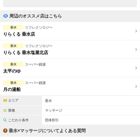
完全個室
半個室あり
ペアルームあり
シャワー室完備
周辺のオススメ店はこちら
フットバスあり
岩盤浴あり
垂水
リフレクソロジー
りらくる 垂水店
専用駐車場あり
有資格者在籍
垂水
リフレクソロジー
日本人スタッフのみ
女性スタッフのみ
りらくる 垂水塩屋北店
スタッフ指名可
Ｗセラピスト
垂水
スーパー銭湯
太平のゆ
駅から徒歩5分以内
垂水
スーパー銭湯
月の湯船
こだわり条件を変更
エリア
垂水
閉じる
業種
マッサージ
こだわり条件
団体割引
垂水×マッサージについてよくある質問