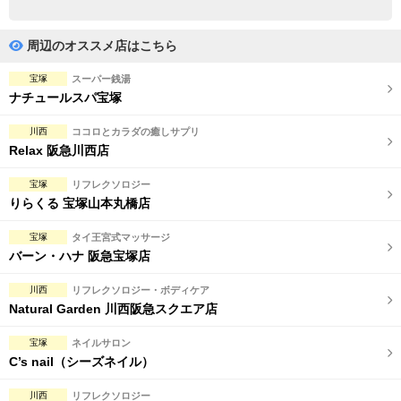
完全個室
半個室あり
ペアルームあり
シャワー室完備
周辺のオススメ店はこちら
フットバスあり
岩盤浴あり
宝塚
スーパー銭湯
ナチュールスパ宝塚
専用駐車場あり
有資格者在籍
川西
ココロとカラダの癒しサプリ
日本人スタッフのみ
女性スタッフのみ
Relax 阪急川西店
スタッフ指名可
Ｗセラピスト
宝塚
リフレクソロジー
りらくる 宝塚山本丸橋店
駅から徒歩5分以内
宝塚
タイ王宮式マッサージ
バーン・ハナ 阪急宝塚店
こだわり条件を変更
川西
リフレクソロジー・ボディケア
閉じる
Natural Garden 川西阪急スクエア店
宝塚
ネイルサロン
C’s nail（シーズネイル）
川西
リフレクソロジー