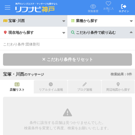
神戸のメンズエステ・マッサージを探すなら
お気に入
り
閲覧履歴
ログイン
宝塚･川西
業種から探す
現在地から探す
こだわり条件で絞り込む
こだわり条件で絞り込む
こだわり条件:
団体割引
こだわり条件をリセット
宝塚・川西
検索結果 :
0
件
の
マッサージ
21時以降も受付
24時以降も受付
初回割引あり
リピーター割引あり
店舗リスト
リアルタイム速報
ブログ速報
周辺地図から探す
団体割引
ポイントカード有
キャッシュレス決済OK
領収証発行可
条件に該当する店舗は見つかりませんでした。
2名様歓迎
団体様歓迎
検索条件を変更して再度、検索をお願いいたします。