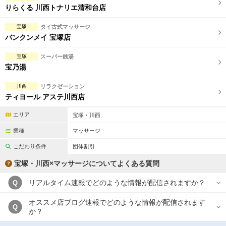
りらくる 川西トナリエ清和台店
宝塚
タイ古式マッサージ
バンクンメイ 宝塚店
宝塚
スーパー銭湯
宝乃湯
川西
リラクゼーション
ティヨール アステ川西店
エリア
宝塚・川西
業種
マッサージ
こだわり条件
団体割引
宝塚・川西×マッサージについてよくある質問
リアルタイム速報でどのような情報が配信されますか？
Q
オススメ店ブログ速報でどのような情報が配信されます
Q
か？