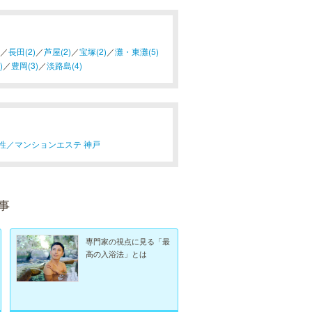
／
長田(2)
／
芦屋(2)
／
宝塚(2)
／
灘・東灘(5)
)
／
豊岡(3)
／
淡路島(4)
性／
マンションエステ 神戸
事
専門家の視点に見る「最
高の入浴法」とは