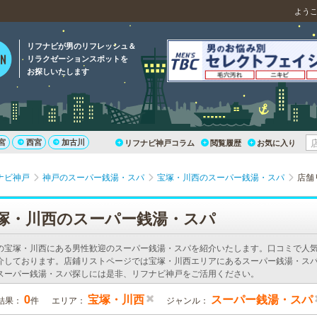
よう
リフナビが男のリフレッシュ＆
リラクゼーションスポットを
お探しいたします
宮
西宮
加古川
リフナビ神戸コラム
閲覧履歴
お気に入り
ナビ神戸
神戸のスーパー銭湯・スパ
宝塚・川西のスーパー銭湯・スパ
店舗
塚・川西のスーパー銭湯・スパ
の宝塚・川西にある男性歓迎のスーパー銭湯・スパを紹介いたします。口コミで人
介しております。店鋪リストページでは宝塚・川西エリアにあるスーパー銭湯・スパ
スーパー銭湯・スパ探しには是非、リフナビ神戸をご活用ください。
0
宝塚・川西
スーパー銭湯・スパ
結果：
件
エリア：
ジャンル：