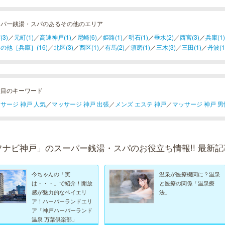
ーパー銭湯・スパのあるその他のエリア
(3)
／
元町(1)
／
高速神戸(1)
／
尼崎(6)
／
姫路(1)
／
明石(1)
／
垂水(2)
／
西宮(3)
／
兵庫(1)
の他［兵庫］(16)
／
北区(3)
／
西区(1)
／
有馬(2)
／
須磨(1)
／
三木(3)
／
三田(1)
／
丹波(1
注目のキーワード
サージ 神戸 人気
／
マッサージ 神戸 出張
／
メンズ エステ 神戸
／
マッサージ 神戸 男
フナビ神戸」のスーパー銭湯・スパのお役立ち情報!! 最新記
今ちゃんの「実
温泉が医療機関に？温泉
は・・・」で紹介！開放
と医療の関係「温泉療
感が魅力的なベイエリ
法」
ア！ハーバーランドエリ
ア「神戸ハーバーランド
温泉 万葉倶楽部」