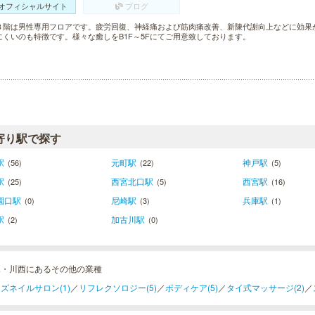
オフィシャルサイト
ブログ
３階は男性専用フロアです。疲労回復、神経痛および筋肉痛改善、新陳代謝向上などに効果
にくいのも特徴です。様々な癒しをB1F～5Fにてご用意致しております。
寄り駅で探す
駅
元町駅
神戸駅
(56)
(22)
(5)
駅
西宮北口駅
西宮駅
(25)
(5)
(16)
園口駅
尼崎駅
兵庫駅
(0)
(3)
(1)
駅
加古川駅
(2)
(0)
塚・川西にあるその他の業種
ズネイルサロン(1)
／
リフレクソロジー(5)
／
ボディケア(5)
／
タイ式マッサージ(2)
／