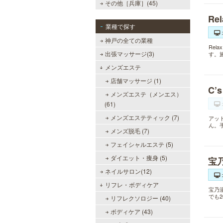
その他［兵庫］(45)
Re
業種で探す
神戸の全ての業種
Re
出張マッサージ(3)
す。
メンズエステ
店舗マッサージ (1)
C’
メンズエステ（メンエス）
(61)
メンズエステティック (7)
アッ
ん。
メンズ脱毛 (7)
フェイシャルエステ (5)
ダイエット・痩身 (5)
宝
ネイルサロン(12)
リフレ・ボディケア
宝乃
でも
リフレクソロジー (40)
ボディケア (43)