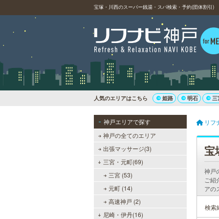
宝塚・川西のスーパー銭湯・スパ検索・予約(団体割引)
人気のエリアはこちら
姫路
明石
三
神戸エリアで探す
リフ
神戸の全てのエリア
宝
出張マッサージ(3)
三宮・元町(69)
神戸
三宮 (53)
ご紹
元町 (14)
アの
高速神戸 (2)
検索
尼崎・伊丹(16)