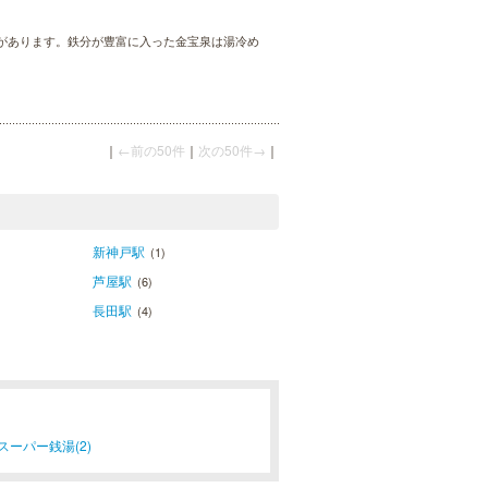
があります。鉄分が豊富に入った金宝泉は湯冷め
｜
←前の50件
｜
次の50件→
｜
新神戸駅
(1)
芦屋駅
(6)
長田駅
(4)
スーパー銭湯(2)