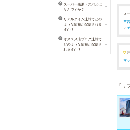
全国で受けられます。多くの男性患
スーパー銭湯・スパとは
Q
者様にご支持頂き、新宿1院から始
なんですか？
まったメンズリゼクリニックが、現
ス
在では提携院含め全国10院を展開す
リアルタイム速報でどの
Q
るクリニックになりました。
三宮
ような情報が配信されま
／
そ
すか？
オススメ店ブログ速報で
Q
どのような情報が配信さ
れますか？
マッ
「リ