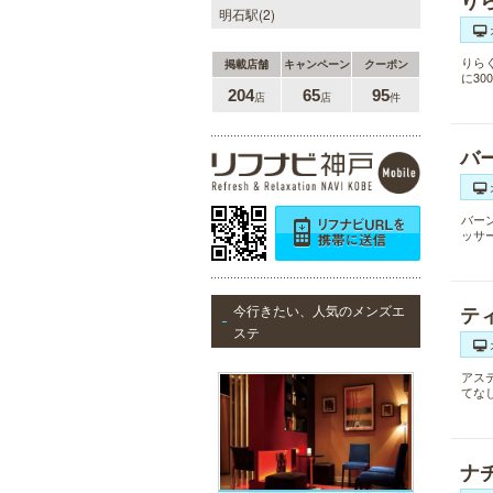
り
明石駅(2)
りら
掲載店舗
キャンペーン
クーポン
に3
204
65
95
店
店
件
バ
バー
ッサ
今行きたい、人気のメンズエ
テ
ステ
アス
てな
ナ