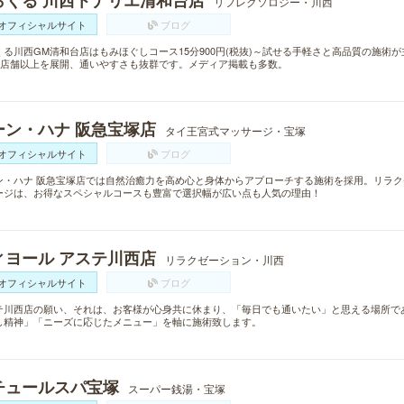
らくる 川西トナリエ清和台店
リフレクソロジー・川西
オフィシャルサイト
ブログ
くる川西GM清和台店はもみほぐしコース15分900円(税抜)～試せる手軽さと高品質の施術
00店舗以上を展開、通いやすさも抜群です。メディア掲載も多数。
ーン・ハナ 阪急宝塚店
タイ王宮式マッサージ・宝塚
オフィシャルサイト
ブログ
ン・ハナ 阪急宝塚店では自然治癒力を高め心と身体からアプローチする施術を採用。リラ
ージは、お得なスペシャルコースも豊富で選択幅が広い点も人気の理由！
ィヨール アステ川西店
リラクゼーション・川西
オフィシャルサイト
ブログ
テ川西店の願い、それは、お客様が心身共に休まり、「毎日でも通いたい」と思える場所で
し精神」「ニーズに応じたメニュー」を軸に施術致します。
チュールスパ宝塚
スーパー銭湯・宝塚