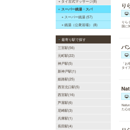
タイ古式マッサージ(8)
り
スーパー銭湯・スパ
スーパー銭湯 (57)
りら
銭湯（公衆浴場） (8)
国に
最寄り駅で探す
バ
三宮駅(56)
元町駅(22)
神戸駅(5)
「お
タイ
新神戸駅(1)
姫路駅(25)
西宮北口駅(5)
Na
西宮駅(16)
芦屋駅(6)
Nat
た心
尼崎駅(3)
兵庫駅(1)
長田駅(4)