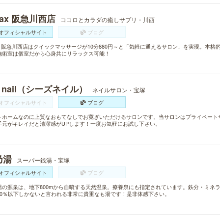
lax 阪急川西店
ココロとカラダの癒しサプリ・川西
オフィシャルサイト
ブログ
lax 阪急川西店はクイックマッサージが10分880円～と「気軽に通えるサロン」を実現。本
施術室は個室だから心身共にリラックス可能！
s nail（シーズネイル）
ネイルサロン・宝塚
オフィシャルサイト
ブログ
トホームなのに上質なおもてなしでお寛ぎいただけるサロンです。当サロンはプライベート
手元がキレイだと清潔感がUPします！一度お気軽にお試し下さい。
乃湯
スーパー銭湯・宝塚
オフィシャルサイト
ブログ
湯の源泉は、地下800mから自噴する天然温泉。療養泉にも指定されています。鉄分・ミネ
20％以下しかないと言われる非常に貴重なも湯です！是非体感下さい。