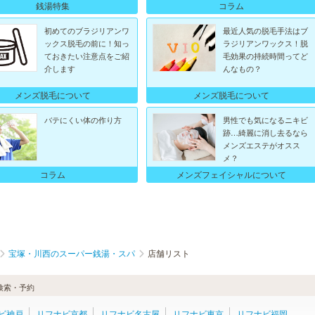
銭湯特集
コラム
初めてのブラジリアンワ
最近人気の脱毛手法はブ
ックス脱毛の前に！知っ
ラジリアンワックス！脱
ておきたい注意点をご紹
毛効果の持続時間ってど
介します
んなもの？
メンズ脱毛について
メンズ脱毛について
バテにくい体の作り方
男性でも気になるニキビ
跡…綺麗に消し去るなら
メンズエステがオスス
メ？
メンズフェイシャルについて
コラム
宝塚・川西のスーパー銭湯・スパ
店舗リスト
検索・予約
ビ神戸
リフナビ京都
リフナビ名古屋
リフナビ東京
リフナビ福岡