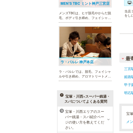
MEN’S TBC ミント神戸三宮店
当店
メンズTBCは、ヒゲ脱毛やからだ脱
をし
毛、ボディ引き締め、フェイシャル
等、清潔感を保ちたい方や、お手入
れを楽に済ませたい方を全力でサポ
ート致します。各種体験コースもご
用意し、お待ちしております。
最
ラ・パルレ 神戸本店
三宮
ラ・パルレでは、脱毛、フェイシャ
ルや引き締め、アロマトリートメン
姫路
ト、本格的なダイエットコース等、
甲子
幅広いメニューでお客様の美を応
援。初めてで不安という方には、初
明石
回限定体験コースも多数取り揃えて
宝塚・川西×スーパー銭湯・
おります。
スパについてよくある質問
宝塚・川西エリアのスー
Q
宝
メンズリゼクリニック 神戸三
パー銭湯・スパ紹介ペー
宮院
メン
ジの使い方を教えてくだ
さい。
メンズリゼクリニックの永久脱毛が