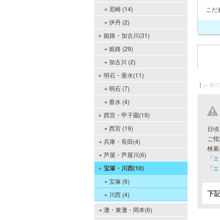
尼崎 (14)
こだ
伊丹 (2)
姫路・加古川(31)
姫路 (29)
加古川 (2)
明石・垂水(11)
｜
←前の
明石 (7)
垂水 (4)
西宮・甲子園(19)
西宮 (19)
日頃
ご指
兵庫・長田(4)
検索
芦屋・芦屋川(6)
「
エ
宝塚・川西(10)
「
エ
宝塚 (6)
下
川西 (4)
灘・東灘・岡本(6)