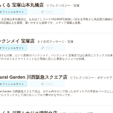
らくる 宝塚山本丸橋店
リフレクソロジー・宝塚
オフィシャルサイト
ブログ
くる宝塚山本丸橋店は、もみほぐしコース15分900円(税抜)～試せる手軽さと高品質の施
300店舗以上を展開、通いやすさも抜群です。メディア掲載も多数。
ンクンメイ 宝塚店
タイ古式マッサージ・宝塚
オフィシャルサイト
ブログ
母さんの家」という意味のバンクンメイ。バンクンメイ 宝塚店では心身共にリラックス出
アロマオイルトリートメントなど用途に応じた豊富なメニューが自慢。
tural Garden 川西阪急スクエア店
リフレクソロジー・ボディケア
オフィシャルサイト
ブログ
ural Garden 川西阪急スクエア店は、ホテル内サロンで培ったボディケアの手技をベー
からリラックスして頂けるシンプルで爽やかなサロンです。