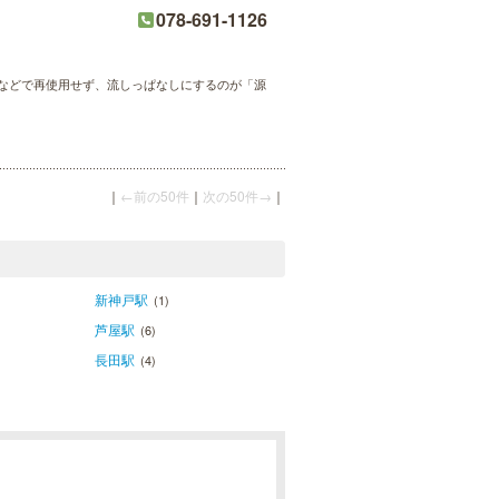
078-691-1126
過などで再使用せず、流しっぱなしにするのが「源
｜
←前の50件
｜
次の50件→
｜
新神戸駅
(1)
芦屋駅
(6)
長田駅
(4)