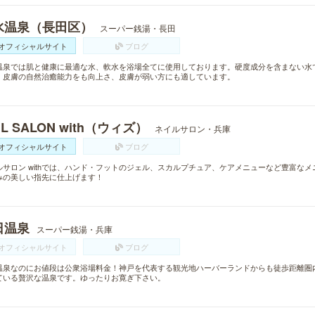
水温泉（長田区）
スーパー銭湯・長田
オフィシャルサイト
ブログ
温泉では肌と健康に最適な水、軟水を浴場全てに使用しております。硬度成分を含まない水
。皮膚の自然治癒能力をも向上さ、皮膚が弱い方にも適しています。
IL SALON with（ウィズ）
ネイルサロン・兵庫
オフィシャルサイト
ブログ
ルサロン withでは、ハンド・フットのジェル、スカルプチュア、ケアメニューなど豊富な
みの美しい指先に仕上げます！
日温泉
スーパー銭湯・兵庫
オフィシャルサイト
ブログ
温泉なのにお値段は公衆浴場料金！神戸を代表する観光地ハーバーランドからも徒歩距離圏
ている贅沢な温泉です。ゆったりお寛ぎ下さい。