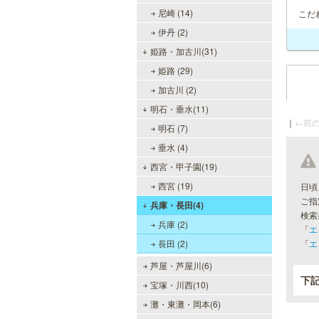
尼崎 (14)
こだ
伊丹 (2)
姫路・加古川(31)
姫路 (29)
加古川 (2)
明石・垂水(11)
｜
←前の
明石 (7)
垂水 (4)
西宮・甲子園(19)
西宮 (19)
日頃
ご指
兵庫・長田(4)
検索
兵庫 (2)
「
エ
長田 (2)
「
エ
芦屋・芦屋川(6)
下
宝塚・川西(10)
灘・東灘・岡本(6)