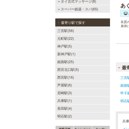
タイ古式マッサージ(8)
あ
スーパー銭湯・スパ(65)
良質
最寄り駅で探す
泉掛
三宮駅(56)
元町駅(22)
神戸駅(5)
新神戸駅(1)
姫路駅(25)
最
西宮北口駅(5)
西宮駅(16)
三宮
芦屋駅(6)
姫路
尼崎駅(3)
甲子
兵庫駅(1)
明石
長田駅(4)
明石駅(2)
兵
メン