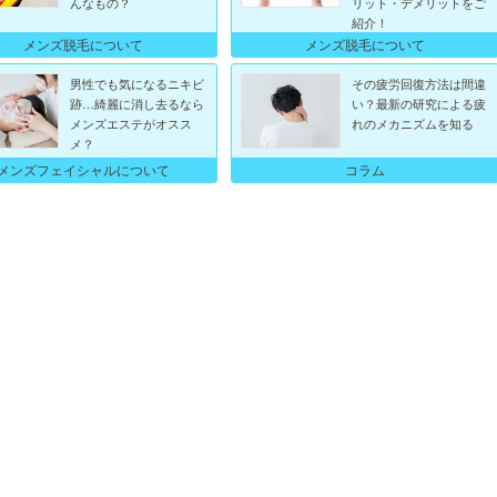
んなもの？
リット・デメリットをご
紹介！
メンズ脱毛について
メンズ脱毛について
男性でも気になるニキビ
その疲労回復方法は間違
跡…綺麗に消し去るなら
い？最新の研究による疲
メンズエステがオスス
れのメカニズムを知る
メ？
メンズフェイシャルについて
コラム