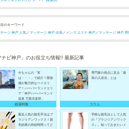
注目のキーワード
サージ 神戸 人気
／
マッサージ 神戸 出張
／
メンズ エステ 神戸
／
マッサージ 神戸 男
フナビ神戸」のお役立ち情報!! 最新記事
今ちゃんの「実
専門家の視点に見る「最
は・・・」で紹介！開放
高の入浴法」とは
感が魅力的なベイエリ
ア！ハーバーランドエリ
ア「神戸ハーバーランド
温泉 万葉倶楽部」
銭湯特集
コラム
最近人気の脱毛手法はブ
手軽な脱毛法として人気
ラジリアンワックス！脱
の『ブラジリアンワック
毛効果の持続時間ってど
ス』。知っておきたいメ