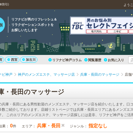
体割引)
よう
リフナビが男のリフレッシュ＆
リラクゼーションスポットを
お探しいたします
宮
西宮
加古川
リフナビ神戸コラム
閲覧履歴
お気に入り
ナビ神戸
神戸のメンズエステ、マッサージ店
兵庫・長田のマッサージ
店舗
庫・長田のマッサージ
の兵庫・長田にある男性歓迎のメンズエステ、マッサージ店を紹介いたします。口
多数ご紹介しております。店鋪リストページでは兵庫・長田エリアにあるメンズエ
す。 このエリアのメンズエステ、マッサージ店探しには是非、リフナビ神戸をご活
0
兵庫・長田
指定なし
結果：
件
エリア：
ジャンル：