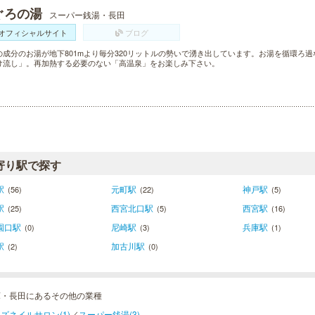
ぐろの湯
スーパー銭湯・長田
オフィシャルサイト
ブログ
の成分のお湯が地下801mより毎分320リットルの勢いで湧き出しています。お湯を循環ろ
け流し」。再加熱する必要のない「高温泉」をお楽しみ下さい。
寄り駅で探す
駅
元町駅
神戸駅
(56)
(22)
(5)
駅
西宮北口駅
西宮駅
(25)
(5)
(16)
園口駅
尼崎駅
兵庫駅
(0)
(3)
(1)
駅
加古川駅
(2)
(0)
庫・長田にあるその他の業種
ズネイルサロン(1)
／
スーパー銭湯(3)