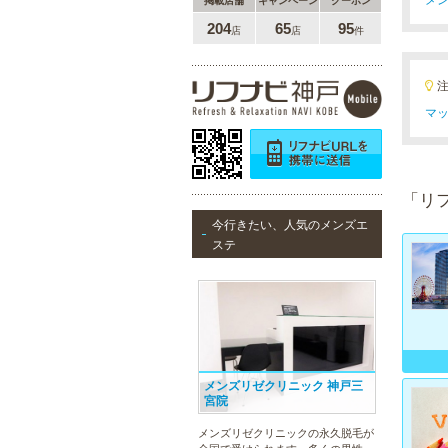
掲載店舗
キャンペーン
クーポン
204
65
95
店
店
件
マッ
「リ
今行きたい、人気のメンズエ
ステ
メンズリゼクリニック 神戸三
宮院
メンズリゼクリニックの永久脱毛が