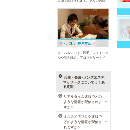
全国で受けられます。多くの男性患
者様にご支持頂き、新宿1院から始
まったメンズリゼクリニックが、現
在では提携院含め全国10院を展開す
るクリニックになりました。
ラ・パルレ 神戸本店
ラ・パルレでは、脱毛、フェイシャ
ルや引き締め、アロマトリートメン
ト、本格的なダイエットコース等、
幅広いメニューでお客様の美を応
援。初めてで不安という方には、初
回限定体験コースも多数取り揃えて
兵庫・長田×メンズエステ、
おります。
マッサージについてよくあ
る質問
リアルタイム速報でどの
Q
MEN’S TBC ミント神戸三宮店
ような情報が配信されま
すか？
メンズTBCは、ヒゲ脱毛やからだ脱
毛、ボディ引き締め、フェイシャル
オススメ店ブログ速報で
Q
等、清潔感を保ちたい方や、お手入
どのような情報が配信さ
れを楽に済ませたい方を全力でサポ
れますか？
ート致します。各種体験コースもご