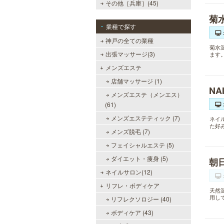
その他［兵庫］(45)
菊
業種で探す
神戸の全ての業種
菊水
出張マッサージ(3)
ます
メンズエステ
店舗マッサージ (1)
NA
メンズエステ（メンエス）
(61)
メンズエステティック (7)
ネイ
た好
メンズ脱毛 (7)
フェイシャルエステ (5)
ダイエット・痩身 (5)
朝
ネイルサロン(12)
リフレ・ボディケア
天然
用し
リフレクソロジー (40)
ボディケア (43)