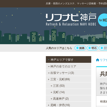
兵庫・長田のメンズエステ、マッサージ店検索・予約(団
人気のエリアはこちら
姫路
明石
三
神戸エリアで探す
リフ
神戸の全てのエリア
兵
出張マッサージ(3)
三宮・元町(69)
神戸
三宮 (53)
舗を
元町 (14)
きま
高速神戸 (2)
検索
尼崎・伊丹(16)