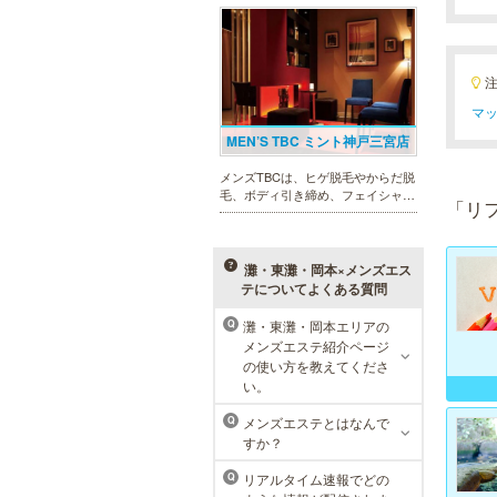
幅広いメニューでお客様の美を応
援。初めてで不安という方には、初
回限定体験コースも多数取り揃えて
おります。
マッ
MEN’S TBC ミント神戸三宮店
メンズTBCは、ヒゲ脱毛やからだ脱
毛、ボディ引き締め、フェイシャル
「リ
等、清潔感を保ちたい方や、お手入
れを楽に済ませたい方を全力でサポ
ート致します。各種体験コースもご
用意し、お待ちしております。
灘・東灘・岡本×メンズエス
テについてよくある質問
灘・東灘・岡本エリアの
Q
メンズリゼクリニック 神戸三
メンズエステ紹介ページ
宮院
の使い方を教えてくださ
い。
メンズリゼクリニックの永久脱毛が
全国で受けられます。多くの男性患
メンズエステとはなんで
Q
者様にご支持頂き、新宿1院から始
すか？
まったメンズリゼクリニックが、現
在では提携院含め全国10院を展開す
リアルタイム速報でどの
Q
るクリニックになりました。