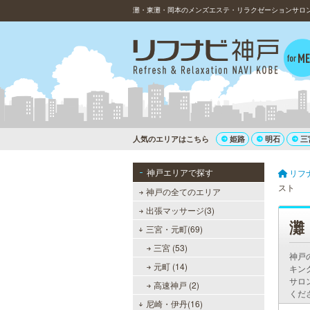
灘・東灘・岡本のメンズエステ・リラクゼーションサロン
人気のエリアはこちら
姫路
明石
三
神戸エリアで探す
リフ
スト
神戸の全てのエリア
出張マッサージ(3)
灘
三宮・元町(69)
三宮 (53)
神戸
元町 (14)
キン
サロ
高速神戸 (2)
くだ
尼崎・伊丹(16)