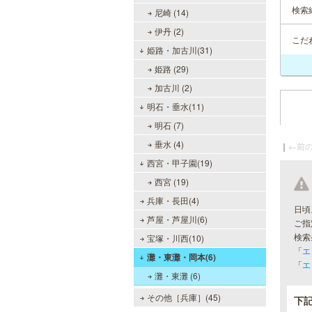
検索
尼崎 (14)
伊丹 (2)
こだ
姫路・加古川(31)
姫路 (29)
加古川 (2)
明石・垂水(11)
明石 (7)
垂水 (4)
｜
←前の
西宮・甲子園(19)
西宮 (19)
兵庫・長田(4)
日頃
芦屋・芦屋川(6)
ご指
検索
宝塚・川西(10)
「
エ
灘・東灘・岡本(6)
「
エ
灘・東灘 (6)
その他［兵庫］(45)
下