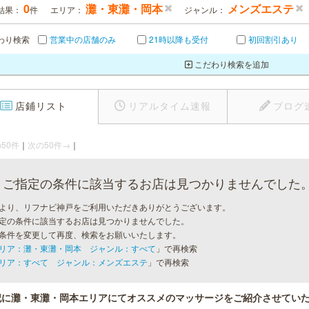
0
灘・東灘・岡本
メンズエステ
結果：
件
エリア：
ジャンル：
わり検索
営業中の店舗のみ
21時以降も受付
初回割引あり
こだわり検索を追加
店鋪リスト
リアルタイム速報
ブログ
50件
｜
次の50件→
｜
ご指定の条件に該当するお店は見つかりませんでした
より、リフナビ神戸をご利用いただきありがとうございます。
定の条件に該当するお店は見つかりませんでした。
条件を変更して再度、検索をお願いいたします。
リア：灘・東灘・岡本 ジャンル：すべて
」で再検索
リア：すべて ジャンル：メンズエステ
」で再検索
記に灘・東灘・岡本エリアにてオススメのマッサージをご紹介させてい