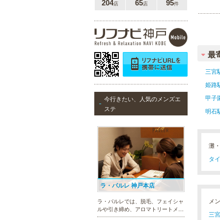
204
65
95
店
店
件
最
三宮
姫路
甲子
今行きたい、人気のメンズエ
ステ
明石
灘
タイ
ラ・パルレ 神戸本店
メ
ラ・パルレでは、脱毛、フェイシャ
ルや引き締め、アロマトリートメン
三宮(
ト、本格的なダイエットコース等、