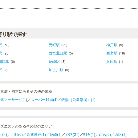
寄り駅で探す
駅
元町駅
神戸駅
(56)
(22)
(5)
駅
西宮北口駅
西宮駅
(25)
(5)
(16)
園口駅
尼崎駅
兵庫駅
(0)
(3)
(1)
駅
加古川駅
(2)
(0)
・東灘・岡本にあるその他の業種
式マッサージ(1)
／
スーパー銭湯(4)
／
銭湯（公衆浴場）(1)
ンズエステのあるその他のエリア
34)
／
元町(6)
／
高速神戸(1)
／
尼崎(1)
／
姫路(21)
／
明石(1)
／
西宮(6)
／
西区(1)