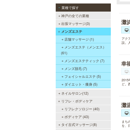
業種で探す
神戸の全ての業種
灘
出張マッサージ(3)
メンズエステ
アク
店舗マッサージ (1)
設。
メンズエステ（メンエス）
(61)
メンズエステティック (7)
幸
メンズ脱毛 (7)
フェイシャルエステ (5)
20
ダイエット・痩身 (5)
ど。
ネイルサロン(12)
リフレ・ボディケア
灘
リフレクソロジー (40)
ボディケア (43)
まち
タイ古式マッサージ(8)
を、