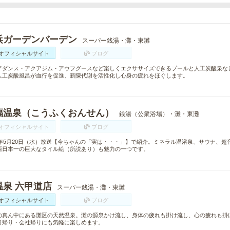
浜ガーデンバーデン
スーパー銭湯・灘・東灘
オフィシャルサイト
ブログ
アダンス・アクアジム・アウフグースなど楽しくエクササイズできるプールと人工炭酸泉な
人工炭酸風呂が血行を促進、新陳代謝を活性化し心身の疲れをほぐします。
福温泉（こうふくおんせん）
銭湯（公衆浴場）・灘・東灘
オフィシャルサイト
ブログ
15年5月20日（水）放送【今ちゃんの「実は・・・」】で紹介。ミネラル温浴泉、サウナ、
西日本一の巨大なタイル絵（所説あり）も魅力の一つです。
温泉 六甲道店
スーパー銭湯・灘・東灘
オフィシャルサイト
ブログ
の真ん中にある灘区の天然温泉。灘の源泉かけ流し、身体の疲れも掛け流し、心の疲れも掛
日帰り・会社帰りにも気軽に楽しめます。