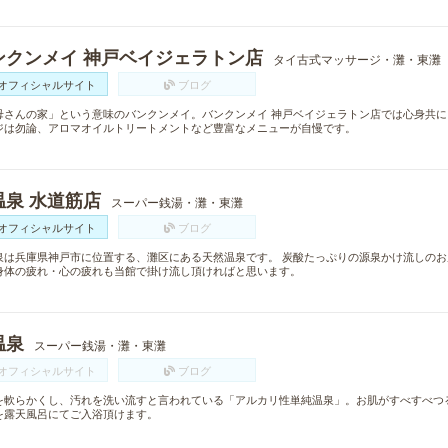
ンクンメイ 神戸ベイジェラトン店
タイ古式マッサージ・灘・東灘
オフィシャルサイト
ブログ
母さんの家」という意味のバンクンメイ。バンクンメイ 神戸ベイジェラトン店では心身共
ジは勿論、アロマオイルトリートメントなど豊富なメニューが自慢です。
温泉 水道筋店
スーパー銭湯・灘・東灘
オフィシャルサイト
ブログ
泉は兵庫県神戸市に位置する、灘区にある天然温泉です。 炭酸たっぷりの源泉かけ流しの
身体の疲れ・心の疲れも当館で掛け流し頂ければと思います。
温泉
スーパー銭湯・灘・東灘
オフィシャルサイト
ブログ
を軟らかくし、汚れを洗い流すと言われている「アルカリ性単純温泉」。お肌がすべすべつ
を露天風呂にてご入浴頂けます。