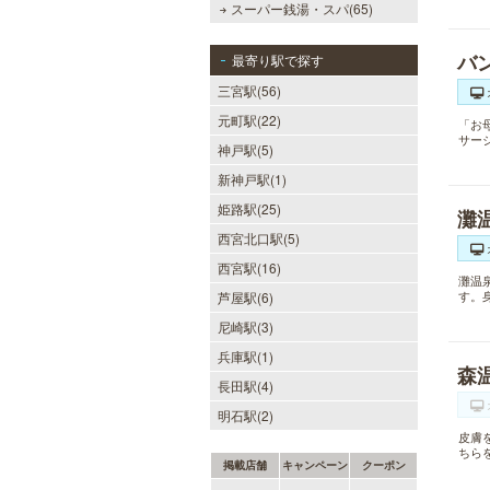
スーパー銭湯・スパ(65)
バ
最寄り駅で探す
三宮駅(56)
元町駅(22)
「お
サー
神戸駅(5)
新神戸駅(1)
姫路駅(25)
灘
西宮北口駅(5)
西宮駅(16)
灘温
す。
芦屋駅(6)
尼崎駅(3)
兵庫駅(1)
森
長田駅(4)
明石駅(2)
皮膚
ちら
掲載店舗
キャンペーン
クーポン