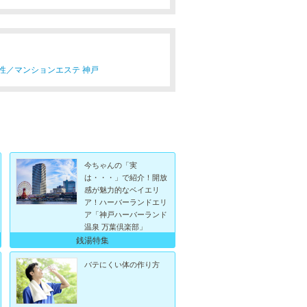
性／
マンションエステ 神戸
今ちゃんの「実
は・・・」で紹介！開放
感が魅力的なベイエリ
ア！ハーバーランドエリ
ア「神戸ハーバーランド
温泉 万葉倶楽部」
銭湯特集
バテにくい体の作り方