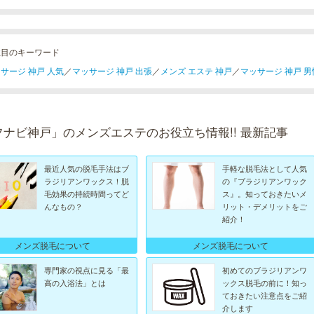
注目のキーワード
サージ 神戸 人気
／
マッサージ 神戸 出張
／
メンズ エステ 神戸
／
マッサージ 神戸 男
フナビ神戸」のメンズエステのお役立ち情報!! 最新記事
最近人気の脱毛手法はブ
手軽な脱毛法として人気
ラジリアンワックス！脱
の『ブラジリアンワック
毛効果の持続時間ってど
ス』。知っておきたいメ
んなもの？
リット・デメリットをご
紹介！
メンズ脱毛について
メンズ脱毛について
専門家の視点に見る「最
初めてのブラジリアンワ
高の入浴法」とは
ックス脱毛の前に！知っ
ておきたい注意点をご紹
介します