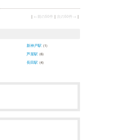
｜
←前の50件
｜
次の50件→
｜
新神戸駅
(1)
芦屋駅
(6)
長田駅
(4)