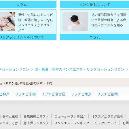
コラム
メンズ脱毛について
男性でも気になるニキビ
その疲労回復方法は間違
跡…綺麗に消し去るなら
い？最新の研究による疲
メンズエステがオスス
れのメカニズムを知る
メ？
メンズフェイシャルについて
コラム
クゼーションサロン
灘・東灘・岡本のメンズエステ・リラクゼーションサロン
ンサロン(団体様歓迎)の検索・予約
ビ神戸
リフナビ京都
リフナビ名古屋
リフナビ東京
リフナビ福岡
ルタイム速報
新規掲載店リスト
ニューオープン店紹介
オススメ店ブログ速報
ズエステとは
急上昇ランキング
メンズエステランキング
リンクについて
お問