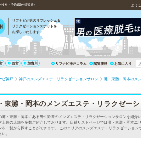
検索・予約(団体様歓迎)
よう
リフナビが男のリフレッシュ＆
リラクゼーションスポットを
お探しいたします
宮
西宮
加古川
リフナビ神戸コラム
閲覧履歴
お気に入り
ナビ神戸
神戸のメンズエステ・リラクゼーションサロン
灘・東灘・岡本のメ
・東灘・岡本のメンズエステ・リラクゼーシ
の灘・東灘・岡本にある男性歓迎のメンズエステ・リラクゼーションサロンを紹介
グ上位の店舗を多数ご紹介しております。店鋪リストページでは灘・東灘・岡本エ
ンを一覧から探すことができます。 このエリアのメンズエステ・リラクゼーション
さい。