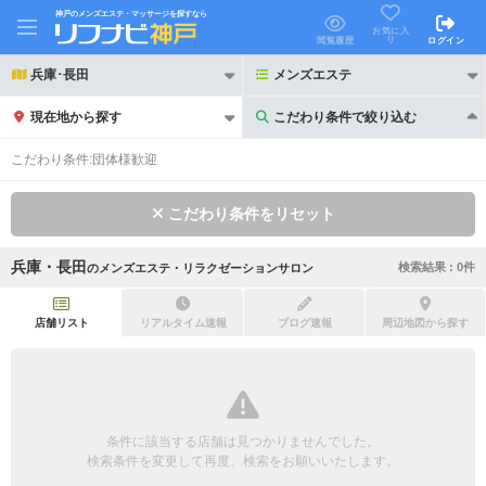
神戸のメンズエステ・マッサージを探すなら
お気に入
り
閲覧履歴
ログイン
兵庫･長田
メンズエステ
現在地から探す
こだわり条件で絞り込む
こだわり条件で絞り込む
こだわり条件:
団体様歓迎
こだわり条件をリセット
兵庫・長田
検索結果 :
0
件
の
メンズエステ・リラクゼーションサロン
21時以降も受付
24時以降も受付
初回割引あり
リピーター割引あり
店舗リスト
リアルタイム速報
ブログ速報
周辺地図から探す
団体割引
ポイントカード有
キャッシュレス決済OK
領収証発行可
条件に該当する店舗は見つかりませんでした。
2名様歓迎
団体様歓迎
検索条件を変更して再度、検索をお願いいたします。