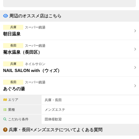
完全個室
半個室あり
ペアルームあり
シャワー室完備
周辺のオススメ店はこちら
フットバスあり
岩盤浴あり
兵庫
スーパー銭湯
朝日温泉
専用駐車場あり
有資格者在籍
長田
スーパー銭湯
日本人スタッフのみ
女性スタッフのみ
菊水温泉（長田区）
スタッフ指名可
Ｗセラピスト
兵庫
ネイルサロン
NAIL SALON with（ウィズ）
駅から徒歩5分以内
長田
スーパー銭湯
あぐろの湯
こだわり条件を変更
エリア
兵庫・長田
閉じる
業種
メンズエステ
こだわり条件
団体様歓迎
兵庫・長田×メンズエステについてよくある質問