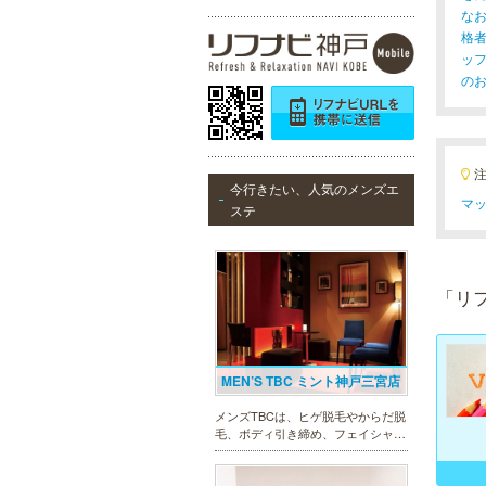
な
格
ッ
の
今行きたい、人気のメンズエ
マッ
ステ
「リ
MEN’S TBC ミント神戸三宮店
メンズTBCは、ヒゲ脱毛やからだ脱
毛、ボディ引き締め、フェイシャル
等、清潔感を保ちたい方や、お手入
れを楽に済ませたい方を全力でサポ
ート致します。各種体験コースもご