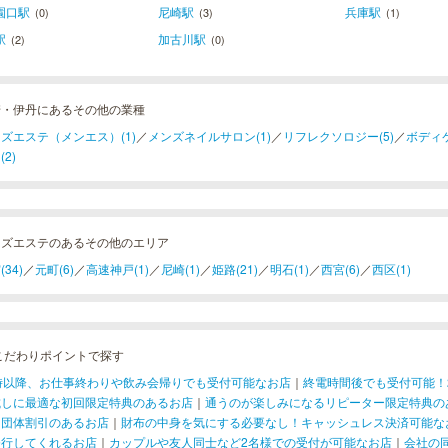
園口駅
尼崎駅
兵庫駅
(0)
(3)
(1)
駅
加古川駅
(2)
(0)
崎・伊丹にあるその他の業種
ズエステ（メンエス）(1)
／
メンズネイルサロン(1)
／
リフレクソロジー(5)
／
ボディケ
(2)
ンズエステのあるその他のエリア
34)
／
元町(6)
／
高速神戸(1)
／
尼崎(1)
／
姫路(21)
／
明石(1)
／
西宮(6)
／
西区(1)
こだわりポイントで探す
1時以降、お仕事終わりや飲み会帰りでも受付可能なお店
｜
終電時間後でも受付可能！
試しに最適な初回限定特典のあるお店
｜
通うのが楽しみになるリピーター限定特典の
！団体割引のあるお店
｜
財布の中身を気にする必要なし！キャッシュレス決済可能な
発行してくれるお店
｜
カップルや友人同士など2名様での受付が可能なお店
｜
会社の