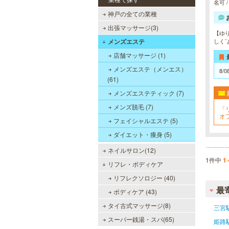
名可 
神戸の全ての業種
出張マッサージ(3)
【ゆ
メンズエステ
しく
店舗マッサージ (1)
メンズエステ（メンエス）
8/0
(61)
メンズエステティック (7)
メンズ脱毛 (7)
「
オ
フェイシャルエステ (5)
ダイエット・痩身 (5)
ネイルサロン(12)
1件中
1
リフレ・ボディケア
リフレクソロジー (40)
最
ボディケア (43)
タイ古式マッサージ(8)
三宮
スーパー銭湯・スパ(65)
姫路