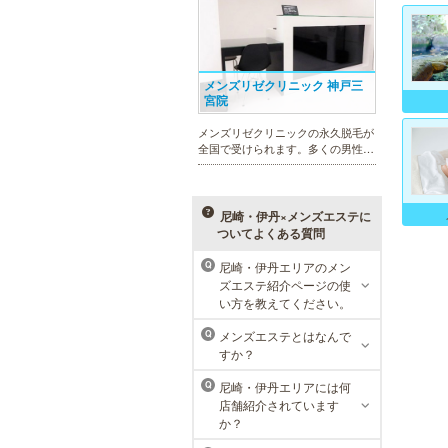
用意し、お待ちしております。
メンズリゼクリニック 神戸三
宮院
メンズリゼクリニックの永久脱毛が
全国で受けられます。多くの男性患
者様にご支持頂き、新宿1院から始
まったメンズリゼクリニックが、現
在では提携院含め全国10院を展開す
るクリニックになりました。
尼崎・伊丹×メンズエステに
ついてよくある質問
尼崎・伊丹エリアのメン
Q
ズエステ紹介ページの使
ラ・パルレ 神戸本店
い方を教えてください。
ラ・パルレでは、脱毛、フェイシャ
メンズエステとはなんで
Q
ルや引き締め、アロマトリートメン
すか？
ト、本格的なダイエットコース等、
幅広いメニューでお客様の美を応
尼崎・伊丹エリアには何
Q
援。初めてで不安という方には、初
店舗紹介されています
回限定体験コースも多数取り揃えて
か？
おります。