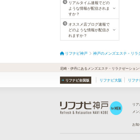
リアルタイム速報でどの
Q
ような情報が配信されま
すか？
オススメ店ブログ速報で
Q
どのような情報が配信さ
れますか？
リフナビ神戸
神戸のメンズエステ・リラ
尼崎・伊丹にあるメンズエステ・リラクゼーションサ
リフナビ大阪
リフナ
リフナビ全国版
リア
メン
ら
）
お知