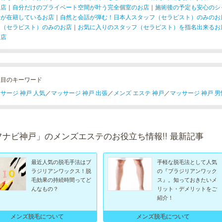
お店
｜
自分だけのプライベート空間が叶う完全個室のお店
｜
施術後の予定も安心のシ
者が在籍しているお店
｜
自然と会話が弾む！日本人スタッフ（セラピスト）のみのお
フ（セラピスト）のみのお店
｜
お気に入りのスタッフ（セラピスト）を指名出来るお
お店
注目のキーワード
サージ 神戸 人気
／
マッサージ 神戸 出張
／
メンズ エステ 神戸
／
マッサージ 神戸 男
フナビ神戸」のメンズエステのお役立ち情報!! 最新記事
最近人気の脱毛手法はブ
手軽な脱毛法として人気
ラジリアンワックス！脱
の『ブラジリアンワック
毛効果の持続時間ってど
ス』。知っておきたいメ
んなもの？
リット・デメリットをご
紹介！
メンズ脱毛について
メンズ脱毛について