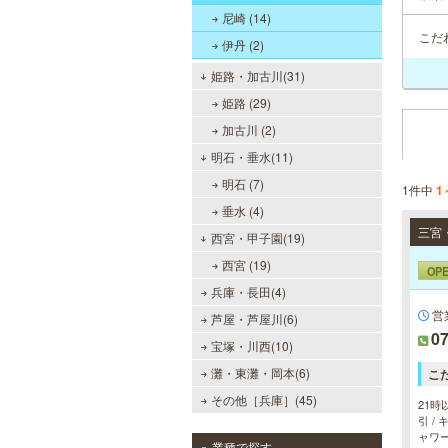
尼崎 (14)
こだ
伊丹 (2)
姫路・加古川(31)
姫路 (29)
加古川 (2)
明石・垂水(11)
明石 (7)
1件中
1
垂水 (4)
西宮・甲子園(19)
西宮 (19)
OP
兵庫・長田(4)
営
芦屋・芦屋川(6)
07
宝塚・川西(10)
灘・東灘・岡本(6)
こ
その他［兵庫］(45)
21時
引 /
ャワー
業種で探す