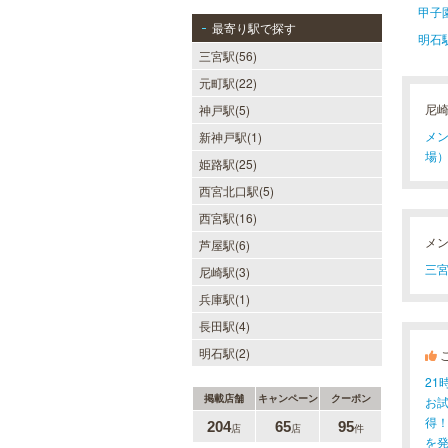
甲子
最寄り駅で探す
明石
三宮駅(56)
元町駅(22)
尼
神戸駅(5)
メン
新神戸駅(1)
場）
姫路駅(25)
西宮北口駅(5)
西宮駅(16)
メ
芦屋駅(6)
三宮(
尼崎駅(3)
兵庫駅(1)
長田駅(4)
明石駅(2)
2
掲載店舗
キャンペーン
クーポン
お
得
204
65
95
店
店
件
を