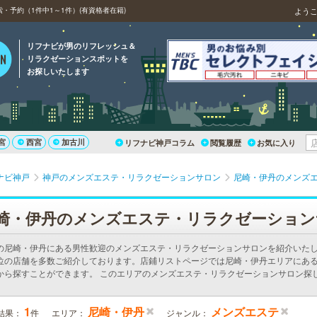
予約（1件中1～1件）(有資格者在籍)
よう
リフナビが男のリフレッシュ＆
リラクゼーションスポットを
お探しいたします
宮
西宮
加古川
リフナビ神戸コラム
閲覧履歴
お気に入り
ナビ神戸
神戸のメンズエステ・リラクゼーションサロン
尼崎・伊丹のメンズ
崎・伊丹のメンズエステ・リラクゼーション
の尼崎・伊丹にある男性歓迎のメンズエステ・リラクゼーションサロンを紹介いた
位の店舗を多数ご紹介しております。店鋪リストページでは尼崎・伊丹エリアにあ
から探すことができます。 このエリアのメンズエステ・リラクゼーションサロン探
1
尼崎・伊丹
メンズエステ
結果：
件
エリア：
ジャンル：