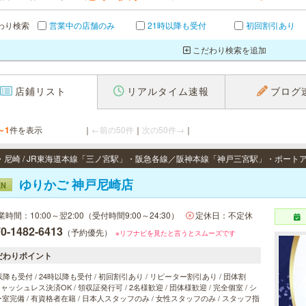
わり検索
営業中の店舗のみ
21時以降も受付
初回割引あり
こだわり検索を追加
店鋪リスト
リアルタイム速報
ブログ
～1
件を表示
｜
←前の50件
｜
次の50件→
｜
ゆりかご 神戸尼崎店
EN
業時間：10:00～翌2:00（受付時間9:00～24:30）
定休日：不定休
0-1482-6413
（予約優先）
※リフナビを見たと言うとスムーズです
だわりポイント
以降も受付 / 24時以降も受付 / 初回割引あり / リピーター割引あり / 団体割
 キャッシュレス決済OK / 領収証発行可 / 2名様歓迎 / 団体様歓迎 / 完全個室 / シ
室完備 / 有資格者在籍 / 日本人スタッフのみ / 女性スタッフのみ / スタッフ指