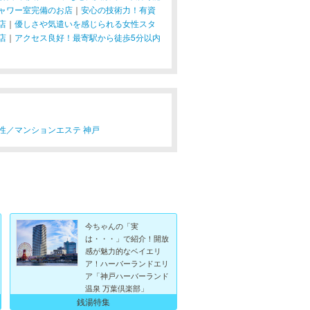
ャワー室完備のお店
｜
安心の技術力！有資
店
｜
優しさや気遣いを感じられる女性スタ
店
｜
アクセス良好！最寄駅から徒歩5分以内
性／
マンションエステ 神戸
今ちゃんの「実
は・・・」で紹介！開放
感が魅力的なベイエリ
ア！ハーバーランドエリ
ア「神戸ハーバーランド
温泉 万葉倶楽部」
銭湯特集