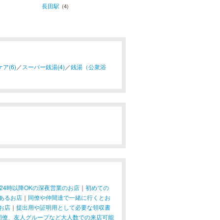
長田駅
(4)
ア(6)
／
スーパー銭湯(4)
／
銭湯（公衆浴
24時以降OKの深夜営業のお店
｜
初めての
あるお店
｜
同僚や仲間達で一緒に行くとお
お店
｜
提出用や証明用として必要な領収書
同僚、友人グループなど大人数での来店可能