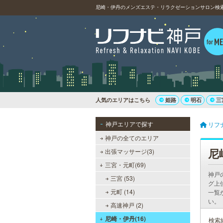
尼崎・伊丹のメンズエステ・リラクゼーションサロン検索・
人気のエリアはこちら
姫路
明石
三
神戸エリアで探す
リフ
神戸の全てのエリア
尼
出張マッサージ(3)
三宮・元町(69)
神戸
三宮 (53)
グ上
元町 (14)
一覧
い。
高速神戸 (2)
尼崎・伊丹(16)
検索