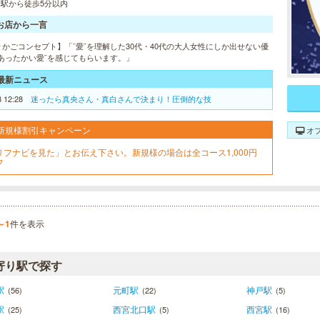
/ 駅から徒歩5分以内
お店から一言
りかごコンセプト】「¨愛¨を理解した30代・40代の大人女性にしか出せない優
¨あったかい愛¨を感じてもらいます。」
最新ニュース
8 12:28
迷ったら真央さん・真白さんで決まり！圧倒的な技
新規様割引キャンペーン
オ
リフナビを見た」とお伝え下さい。新規様の場合は全コース1,000円
フ
～1
件を表示
寄り駅で探す
駅
元町駅
神戸駅
(56)
(22)
(5)
駅
西宮北口駅
西宮駅
(25)
(5)
(16)