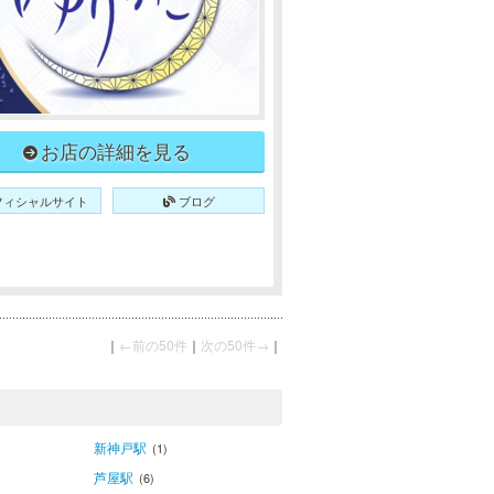
お店の詳細を見る
フィシャルサイト
ブログ
｜
←前の50件
｜
次の50件→
｜
新神戸駅
(1)
芦屋駅
(6)