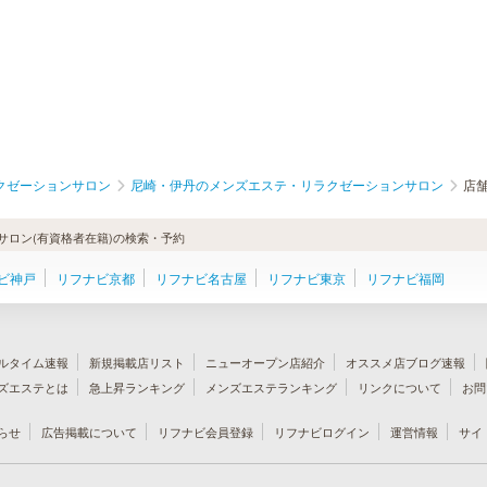
クゼーションサロン
尼崎・伊丹のメンズエステ・リラクゼーションサロン
店
ロン(有資格者在籍)の検索・予約
ビ神戸
リフナビ京都
リフナビ名古屋
リフナビ東京
リフナビ福岡
ルタイム速報
新規掲載店リスト
ニューオープン店紹介
オススメ店ブログ速報
ズエステとは
急上昇ランキング
メンズエステランキング
リンクについて
お問
らせ
広告掲載について
リフナビ会員登録
リフナビログイン
運営情報
サイ