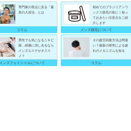
専門家の視点に見る「最
初めてのブラジリアンワ
高の入浴法」とは
ックス脱毛の前に！知っ
ておきたい注意点をご紹
介します
コラム
メンズ脱毛について
男性でも気になるニキビ
その疲労回復方法は間違
跡…綺麗に消し去るなら
い？最新の研究による疲
メンズエステがオスス
れのメカニズムを知る
メ？
メンズフェイシャルについて
コラム