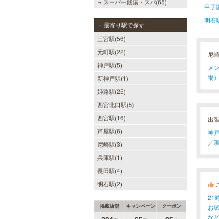
スーパー銭湯・スパ(65)
甲子
明石
最寄り駅で探す
三宮駅(56)
元町駅(22)
尼
神戸駅(5)
メン
場）
新神戸駅(1)
姫路駅(25)
西宮北口駅(5)
西宮駅(16)
出
芦屋駅(6)
神
／
尼崎駅(3)
兵庫駅(1)
長田駅(4)
明石駅(2)
2
掲載店舗
キャンペーン
クーポン
お
な