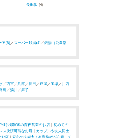
長田駅
(4)
ア(6)
／
スーパー銭湯(4)
／
銭湯（公衆浴
水
／
西宮
／
兵庫
／
長田
／
芦屋
／
宝塚
／
川西
路島
／
湊川
／
舞子
24時以降OKの深夜営業のお店
｜
初めての
レス決済可能なお店
｜
カップルや友人同士
なお店
｜
安心の技術力！有資格者が在籍して