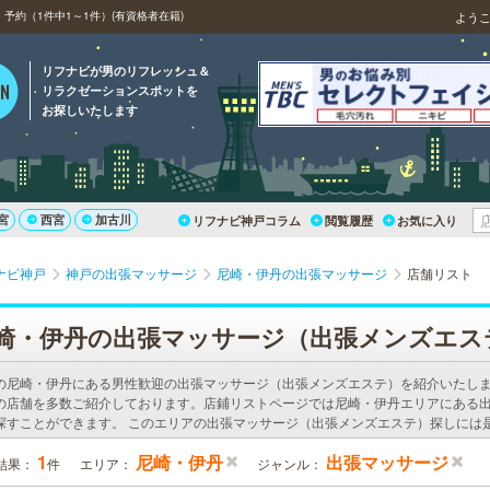
約（1件中1～1件）(有資格者在籍)
よう
リフナビが男のリフレッシュ＆
リラクゼーションスポットを
お探しいたします
宮
西宮
加古川
リフナビ神戸コラム
閲覧履歴
お気に入り
ナビ神戸
神戸の出張マッサージ
尼崎・伊丹の出張マッサージ
店舗リスト
崎・伊丹の出張マッサージ（出張メンズエス
の尼崎・伊丹にある男性歓迎の出張マッサージ（出張メンズエステ）を紹介いたし
の店舗を多数ご紹介しております。店鋪リストページでは尼崎・伊丹エリアにある
探すことができます。 このエリアの出張マッサージ（出張メンズエステ）探しには
1
尼崎・伊丹
出張マッサージ
結果：
件
エリア：
ジャンル：