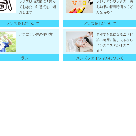
ックス脱毛の前に！知っ
ラジリアンワックス！脱
ておきたい注意点をご紹
毛効果の持続時間ってど
介します
んなもの？
メンズ脱毛について
メンズ脱毛について
バテにくい体の作り方
男性でも気になるニキビ
跡…綺麗に消し去るなら
メンズエステがオスス
メ？
メンズフェイシャルについて
コラム