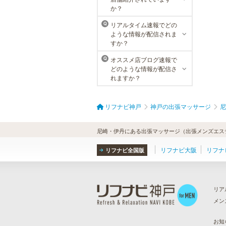
か？
リアルタイム速報でどの
Q
ような情報が配信されま
すか？
オススメ店ブログ速報で
Q
どのような情報が配信さ
れますか？
リフナビ神戸
神戸の出張マッサージ
尼
尼崎・伊丹にある出張マッサージ（出張メンズエステ
リフナビ大阪
リフナ
リフナビ全国版
リア
メン
ら
）
お知