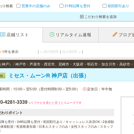
わり検索
営業中の店舗のみ
21時以降も受付
初回割引あり
こだわり検索を追加
店鋪リスト
リアルタイム速報
ブログ
～1
件を表示
｜
←前の50件
｜
次の50件→
｜
ミセス・ムーンR 神戸店（出張）
EN
業時間：10:00～翌5:00（受付時間8:00～翌5:00）
定休日：年中無
0-4281-3339
※リフナビを見たと言うとスムーズです
だわりポイント
以降も受付 / 24時以降も受付 / 初回割引あり / キャッシュレス決済OK / 2名様歓
 団体様歓迎 / 有資格者在籍 / 日本人スタッフのみ / 女性スタッフのみ / スタッフ
可