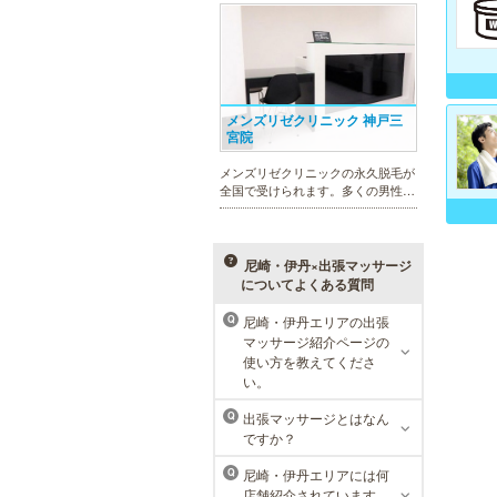
れを楽に済ませたい方を全力でサポ
ート致します。各種体験コースもご
用意し、お待ちしております。
メンズリゼクリニック 神戸三
宮院
メンズリゼクリニックの永久脱毛が
全国で受けられます。多くの男性患
者様にご支持頂き、新宿1院から始
まったメンズリゼクリニックが、現
在では提携院含め全国10院を展開す
るクリニックになりました。
尼崎・伊丹×出張マッサージ
についてよくある質問
尼崎・伊丹エリアの出張
Q
マッサージ紹介ページの
ラ・パルレ 神戸本店
使い方を教えてくださ
い。
ラ・パルレでは、脱毛、フェイシャ
ルや引き締め、アロマトリートメン
出張マッサージとはなん
Q
ト、本格的なダイエットコース等、
ですか？
幅広いメニューでお客様の美を応
援。初めてで不安という方には、初
尼崎・伊丹エリアには何
Q
回限定体験コースも多数取り揃えて
店舗紹介されています
おります。