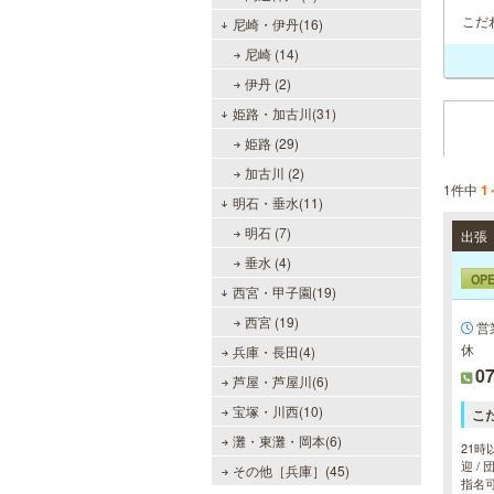
こだ
尼崎・伊丹(16)
尼崎 (14)
伊丹 (2)
姫路・加古川(31)
姫路 (29)
加古川 (2)
1件中
1
明石・垂水(11)
明石 (7)
垂水 (4)
OP
西宮・甲子園(19)
西宮 (19)
営
休
兵庫・長田(4)
07
芦屋・芦屋川(6)
宝塚・川西(10)
こ
灘・東灘・岡本(6)
21時
迎 /
その他［兵庫］(45)
指名