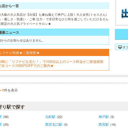
お店から一言
最大級の大人気店が【出張】も兼ね備えて神戸に上陸！大人女性(ミセスさん)
る・優しさ・気遣い・ご奉 仕力・で非日常なひと時を過ごしていただけるそん
性限定の大人気プライベートサロン★
最新ニュース
舗からのお知らせはありません。
オ
リフナビ特典★ご新規割★
約時に「リフナビを見た！」で100分以上のコース料金がご新規様限
で全コース1000円OFFでのご案内★
～1
件を表示
寄り駅で探す
駅
元町駅
神戸駅
(56)
(22)
(5)
駅
西宮北口駅
西宮駅
(25)
(5)
(16)