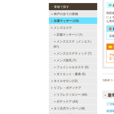
業種で探す
関西
神戸の全ての業種
によ
出張マッサージ(3)
な男
メンズエステ
店舗マッサージ (1)
店
メンズエステ（メンエス）
(61)
メンズエステティック (7)
予
定
メンズ脱毛 (7)
フェイシャルエステ (5)
ダイエット・痩身 (5)
1件中
1
ネイルサロン(12)
リフレ・ボディケア
リフレクソロジー (40)
最
ボディケア (43)
三宮
タイ古式マッサージ(8)
姫路