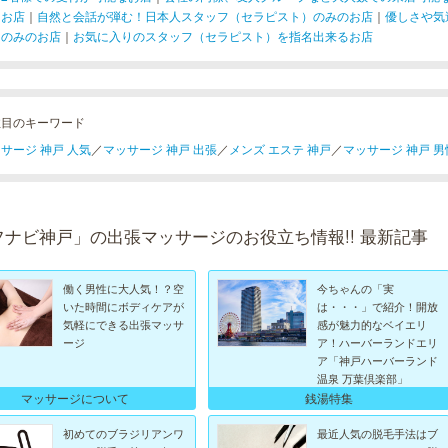
るお店
｜
自然と会話が弾む！日本人スタッフ（セラピスト）のみのお店
｜
優しさや気
）のみのお店
｜
お気に入りのスタッフ（セラピスト）を指名出来るお店
注目のキーワード
サージ 神戸 人気
／
マッサージ 神戸 出張
／
メンズ エステ 神戸
／
マッサージ 神戸 男
フナビ神戸」の出張マッサージのお役立ち情報!! 最新記事
働く男性に大人気！？空
今ちゃんの「実
いた時間にボディケアが
は・・・」で紹介！開放
気軽にできる出張マッサ
感が魅力的なベイエリ
ージ
ア！ハーバーランドエリ
ア「神戸ハーバーランド
温泉 万葉倶楽部」
マッサージについて
銭湯特集
初めてのブラジリアンワ
最近人気の脱毛手法はブ