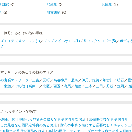
園口駅
尼崎駅
兵庫駅
(0)
(3)
(1)
駅
加古川駅
(2)
(0)
崎・伊丹にあるその他の業種
ズエステ（メンエス）(1)
／
メンズネイルサロン(1)
／
リフレクソロジー(5)
／
ボディケ
(2)
張マッサージのあるその他のエリア
戸の出張マッサージ
／
三宮
／
元町
／
高速神戸
／
尼崎
／
伊丹
／
姫路
／
加古川
／
明石
／
垂
灘・東灘
／
その他［兵庫］
／
北区
／
西区
／
有馬
／
須磨
／
三木
／
三田
／
丹波
／
豊岡
／
淡
こだわりポイントで探す
1時以降、お仕事終わりや飲み会帰りでも受付可能なお店
｜
終電時間後でも受付可能！
試しに最適な初回限定特典のあるお店
｜
財布の中身を気にする必要なし！キャッシュ
ど2名様での受付が可能なお店
｜
会社の同僚、友人グループなど大人数での来店可能