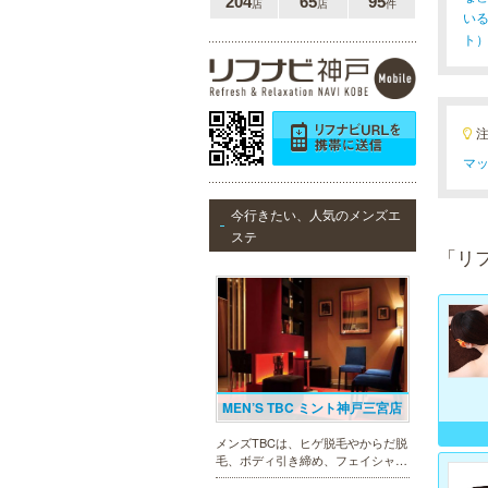
204
65
95
店
店
件
い
ト
マッ
今行きたい、人気のメンズエ
ステ
「リ
MEN’S TBC ミント神戸三宮店
メンズTBCは、ヒゲ脱毛やからだ脱
毛、ボディ引き締め、フェイシャル
等、清潔感を保ちたい方や、お手入