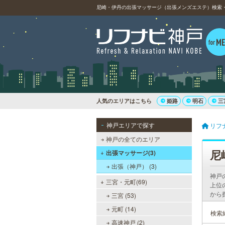
尼崎・伊丹の出張マッサージ（出張メンズエステ）検索・予
人気のエリアはこちら
姫路
明石
三
神戸エリアで探す
リフ
神戸の全てのエリア
尼
出張マッサージ(3)
出張（神戸） (3)
神戸
三宮・元町(69)
上位
から
三宮 (53)
元町 (14)
検索
高速神戸 (2)