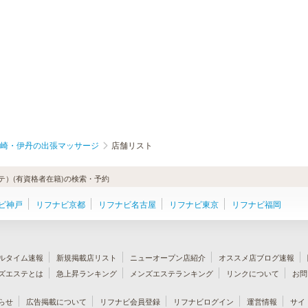
崎・伊丹の出張マッサージ
店舗リスト
）(有資格者在籍)の検索・予約
ビ神戸
リフナビ京都
リフナビ名古屋
リフナビ東京
リフナビ福岡
ルタイム速報
新規掲載店リスト
ニューオープン店紹介
オススメ店ブログ速報
ズエステとは
急上昇ランキング
メンズエステランキング
リンクについて
お問
らせ
広告掲載について
リフナビ会員登録
リフナビログイン
運営情報
サイ