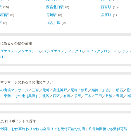
駅
西宮北口駅
西宮駅
(25)
(5)
(16)
園口駅
尼崎駅
兵庫駅
(0)
(3)
(1)
駅
加古川駅
(2)
(0)
町にあるその他の業種
ズエステ（メンエス）(5)
／
メンズエステティック(1)
／
リフレクソロジー(3)
／
ボディ
(1)
張マッサージのあるその他のエリア
戸の出張マッサージ
／
三宮
／
元町
／
高速神戸
／
尼崎
／
伊丹
／
姫路
／
加古川
／
明石
／
垂
灘・東灘
／
その他［兵庫］
／
北区
／
西区
／
有馬
／
須磨
／
三木
／
三田
／
丹波
／
豊岡
／
淡
こだわりポイントで探す
1時以降、お仕事終わりや飲み会帰りでも受付可能なお店
｜
終電時間後でも受付可能！