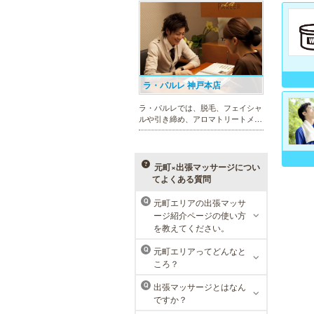
まったメンズリゼクリニックが、現
在では提携院含め全国10院を展開す
るクリニックになりました。
ラ・パルレ 神戸本店
ラ・パルレでは、脱毛、フェイシャ
ルや引き締め、アロマトリートメン
ト、本格的なダイエットコース等、
幅広いメニューでお客様の美を応
援。初めてで不安という方には、初
回限定体験コースも多数取り揃えて
元町×出張マッサージについ
おります。
てよくある質問
元町エリアの出張マッサ
Q
ージ紹介ページの使い方
MEN’S TBC ミント神戸三宮店
を教えてください。
メンズTBCは、ヒゲ脱毛やからだ脱
元町エリアってどんなと
Q
毛、ボディ引き締め、フェイシャル
ころ？
等、清潔感を保ちたい方や、お手入
れを楽に済ませたい方を全力でサポ
出張マッサージとはなん
Q
ート致します。各種体験コースもご
ですか？
用意し、お待ちしております。