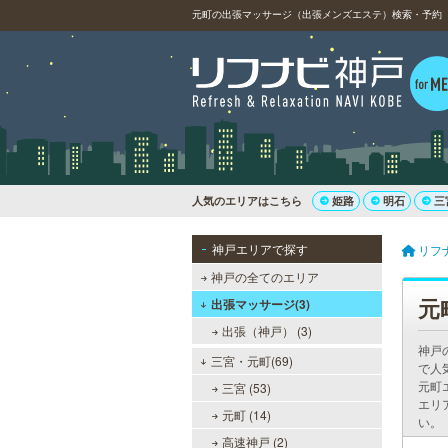
元町の出張マッサージ（出張メンズエステ）検索・予約（1
人気のエリアはこちら
姫路
明石
三
神戸エリアで探す
リフ
神戸の全てのエリア
元
出張マッサージ(3)
出張（神戸） (3)
神戸
三宮・元町(69)
で人
元町
三宮 (53)
エリ
元町 (14)
い。
高速神戸 (2)