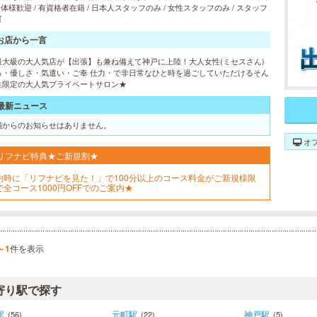
 団体様歓迎 / 有資格者在籍 / 日本人スタッフのみ / 女性スタッフのみ / スタッフ
可
お店から一言
最大級の大人気店が【出張】も兼ね備えて神戸に上陸！大人女性(ミセスさん)
る・優しさ・気遣い・ご奉 仕力・で非日常なひと時を過ごしていただけるそん
性限定の大人気プライベートサロン★
最新ニュース
舗からのお知らせはありません。
オ
リフナビ特典★ご新規割★
約時に「リフナビを見た！」で100分以上のコース料金がご新規様限
で全コース1000円OFFでのご案内★
～1
件を表示
寄り駅で探す
駅
元町駅
神戸駅
(56)
(22)
(5)