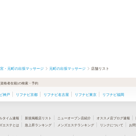
宮・元町の出張マッサージ
元町の出張マッサージ
店舗リスト
資格者在籍)の検索・予約
ビ神戸
リフナビ京都
リフナビ名古屋
リフナビ東京
リフナビ福岡
ルタイム速報
新規掲載店リスト
ニューオープン店紹介
オススメ店ブログ速報
ズエステとは
急上昇ランキング
メンズエステランキング
リンクについて
お問