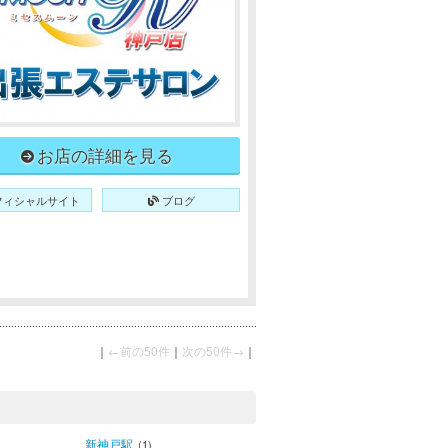
お店の詳細を見る
フィシャルサイト
ブログ
｜
←前の50件
｜
次の50件→
｜
新神戸駅
(1)