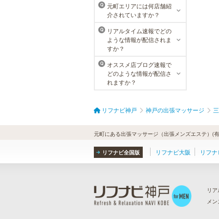
元町エリアには何店舗紹
Q
介されていますか？
リアルタイム速報でどの
Q
ような情報が配信されま
すか？
オススメ店ブログ速報で
Q
どのような情報が配信さ
れますか？
リフナビ神戸
神戸の出張マッサージ
三
元町にある出張マッサージ（出張メンズエステ）(有
リフナビ大阪
リフナ
リフナビ全国版
リア
メン
ら
）