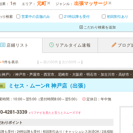
1
元町
出張マッサージ
結果：
件
エリア：
ジャンル：
わり検索
営業中の店舗のみ
21時以降も受付
初回割引あり
こだわり検索を追加
店鋪リスト
リアルタイム速報
ブログ
～1
件を表示
｜
←前の50件
｜
次の50件→
｜
ミセス・ムーンR 神戸店（出張）
EN
業時間：10:00～翌5:00（受付時間8:00～翌5:00）
定休日：年中無
0-4281-3339
※リフナビを見たと言うとスムーズです
だわりポイント
以降も受付 / 24時以降も受付 / 初回割引あり / キャッシュレス決済OK / 2名様歓