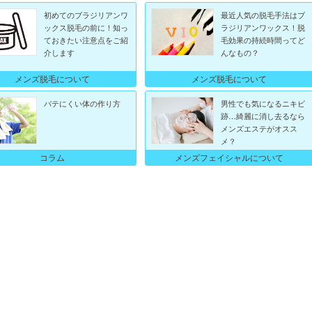
初めてのブラジリアンワ
最近人気の脱毛手法はブ
ックス脱毛の前に！知っ
ラジリアンワックス！脱
ておきたい注意点をご紹
毛効果の持続時間ってど
介します
んなもの？
メンズ脱毛について
メンズ脱毛について
バテにくい体の作り方
男性でも気になるニキビ
跡…綺麗に消し去るなら
メンズエステがオスス
メ？
メンズフェイシャルについて
コラム