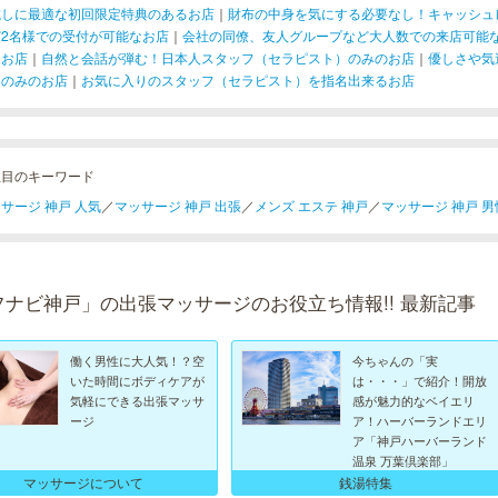
試しに最適な初回限定特典のあるお店
｜
財布の中身を気にする必要なし！キャッシュ
ど2名様での受付が可能なお店
｜
会社の同僚、友人グループなど大人数での来店可能
るお店
｜
自然と会話が弾む！日本人スタッフ（セラピスト）のみのお店
｜
優しさや気
）のみのお店
｜
お気に入りのスタッフ（セラピスト）を指名出来るお店
注目のキーワード
サージ 神戸 人気
／
マッサージ 神戸 出張
／
メンズ エステ 神戸
／
マッサージ 神戸 男
フナビ神戸」の出張マッサージのお役立ち情報!! 最新記事
働く男性に大人気！？空
今ちゃんの「実
いた時間にボディケアが
は・・・」で紹介！開放
気軽にできる出張マッサ
感が魅力的なベイエリ
ージ
ア！ハーバーランドエリ
ア「神戸ハーバーランド
温泉 万葉倶楽部」
マッサージについて
銭湯特集