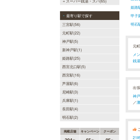
スーパー銭湯・スパ(65)
姫路
最寄り駅で探す
甲子
明石
三宮駅(56)
元町駅(22)
神戸駅(5)
元
新神戸駅(1)
メン
姫路駅(25)
銭湯
西宮北口駅(5)
西宮駅(16)
芦屋駅(6)
出
尼崎駅(3)
神
兵庫駅(1)
／
長田駅(4)
明石駅(2)
掲載店舗
キャンペーン
クーポン
2