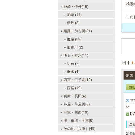
検索
尼崎・伊丹(16)
尼崎 (14)
こだ
伊丹 (2)
姫路・加古川(31)
姫路 (29)
加古川 (2)
明石・垂水(11)
1件中
1
明石 (7)
垂水 (4)
西宮・甲子園(19)
OP
西宮 (19)
兵庫・長田(4)
営
芦屋・芦屋川(6)
休
宝塚・川西(10)
07
灘・東灘・岡本(6)
こ
その他［兵庫］(45)
21時