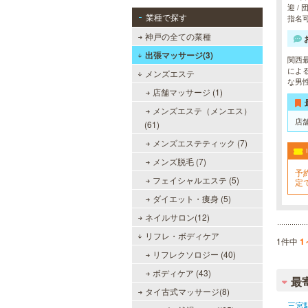
迎 /
業種で探す
指名
神戸の全ての業種
出張マッサージ(3)
関西
によ
メンズエステ
な男
店舗マッサージ (1)
メンズエステ（メンエス）
店
(61)
メンズエステティック (7)
メンズ脱毛 (7)
予
フェイシャルエステ (5)
定
ダイエット・痩身 (5)
ネイルサロン(12)
リフレ・ボディケア
1件中
1
リフレクソロジー (40)
ボディケア (43)
最
タイ古式マッサージ(8)
三宮