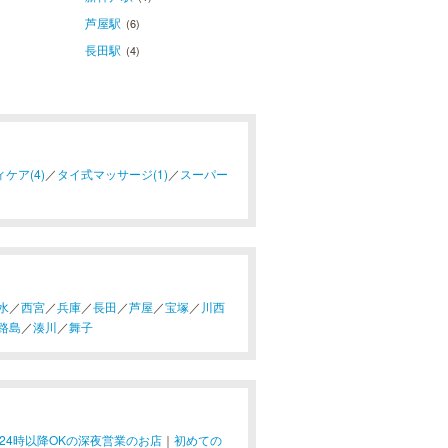
芦屋駅
(6)
長田駅
(4)
ケア(4)
／
タイ式マッサージ(1)
／
スーパー
水
／
西宮
／
兵庫
／
長田
／
芦屋
／
宝塚
／
川西
路島
／
湊川
／
舞子
24時以降OKの深夜営業のお店
｜
初めての