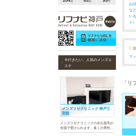
204
65
95
店
店
件
お
な
い
ト
マッ
今行きたい、人気のメンズエ
ステ
「リ
メンズリゼクリニック 神戸三
宮院
メンズリゼクリニックの永久脱毛が
全国で受けられます。多くの男性患
者様にご支持頂き、新宿1院から始