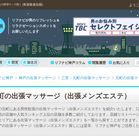
件中1～1件）(有資格者在籍)
よう
リフナビが男のリフレッシュ＆
リラクゼーションスポットを
お探しいたします
宮
西宮
加古川
リフナビ神戸コラム
閲覧履歴
お気に入り
ナビ神戸
神戸の出張マッサージ
三宮・元町の出張マッサージ
元町の出張マ
町の出張マッサージ（出張メンズエステ）
の元町にある男性歓迎の出張マッサージ（出張メンズエステ）を紹介いたします。
気の店舗や人気ランキング上位の店舗を多数ご紹介しております。店鋪リストペー
エリアにある出張マッサージ（出張メンズエステ）を一覧から探すことができます。
アの出張マッサージ（出張メンズエステ）探しには是非、リフナビ神戸をご活用く